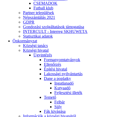
CSEMADOK
Futball klub
Partner települések
Népszámlálás 2021
GDPR
Gondozási szolgáltatások támogatása
INTERCULT - Interreg SKHUWETA
Statisztikai adatok
Önkormányzat
Községi tanács
Községi hivatal
Ügyintézés
Formanyomtatványok
Ellenőrzés
Építési hivatal
Lakossági nyilvántartás
Dane a poplatky
Ingatlanadó
Kutyaadó
Fejlesztési illeték
Temető
Felbár
Süly
Fák kivágása
Információk a községi hivatalról