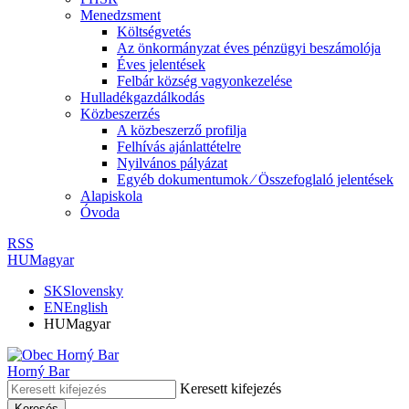
Menedzsment
Költségvetés
Az önkormányzat éves pénzügyi beszámolója
Éves jelentések
Felbár község vagyonkezelése
Hulladékgazdálkodás
Közbeszerzés
A közbeszerző profilja
Felhívás ajánlattételre
Nyilvános pályázat
Egyéb dokumentumok ⁄ Összefoglaló jelentések
Alapiskola
Óvoda
RSS
HU
Magyar
SK
Slovensky
EN
English
HU
Magyar
Horný Bar
Keresett kifejezés
Keresés