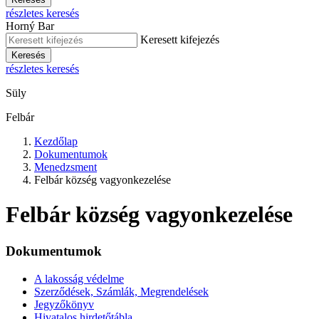
részletes keresés
Horný Bar
Keresett kifejezés
Keresés
részletes keresés
Süly
Felbár
Kezdőlap
Dokumentumok
Menedzsment
Felbár község vagyonkezelése
Felbár község vagyonkezelése
Dokumentumok
A lakosság védelme
Szerződések, Számlák, Megrendelések
Jegyzőkönyv
Hivatalos hirdetőtábla