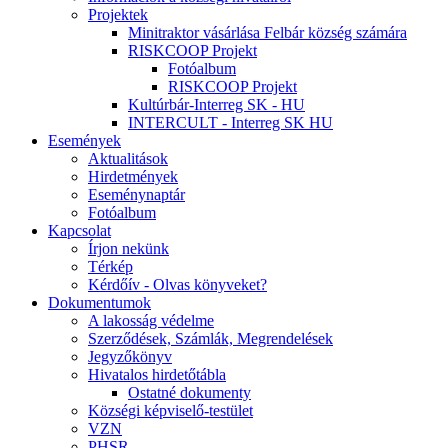
Projektek
Minitraktor vásárlása Felbár község számára
RISKCOOP Projekt
Fotóalbum
RISKCOOP Projekt
Kultúrbár-Interreg SK - HU
INTERCULT - Interreg SK HU
Események
Aktualitások
Hirdetmények
Eseménynaptár
Fotóalbum
Kapcsolat
Írjon nekünk
Térkép
Kérdőív - Olvas könyveket?
Dokumentumok
A lakosság védelme
Szerződések, Számlák, Megrendelések
Jegyzőkönyv
Hivatalos hirdetőtábla
Ostatné dokumenty
Községi képviselő-testület
VZN
PHSR