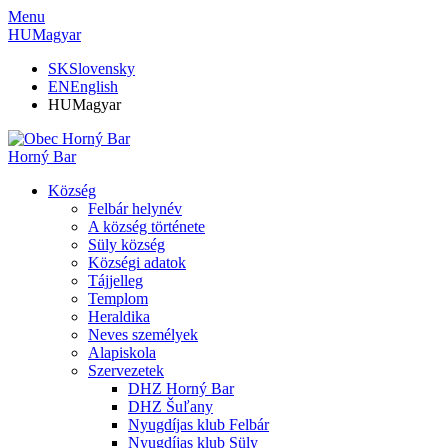
Menu
HU
Magyar
SK
Slovensky
EN
English
HU
Magyar
Horný Bar
Község
Felbár helynév
A község története
Süly község
Községi adatok
Tájjelleg
Templom
Heraldika
Neves személyek
Alapiskola
Szervezetek
DHZ Horný Bar
DHZ Šuľany
Nyugdíjas klub Felbár
Nyugdíjas klub Süly