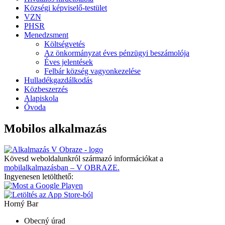
Községi képviselő-testület
VZN
PHSR
Menedzsment
Költségvetés
Az önkormányzat éves pénzügyi beszámolója
Éves jelentések
Felbár község vagyonkezelése
Hulladékgazdálkodás
Közbeszerzés
Alapiskola
Óvoda
Mobilos alkalmazás
Kövesd weboldalunkról származó információkat a
mobilalkalmazásban – V OBRAZE.
Ingyenesen letölthető:
Horný Bar
Obecný úrad