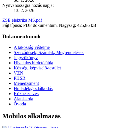
30. 1. 2026
Nyilvánosságra hozás napja:
13. 2. 2026
ZSE elektrika MŠ.pdf
Fájl típusa: PDF dokumentum, Nagyság: 425,86 kB
Dokumentumok
A lakosság védelme
Szerződések, Számlák, Megrendelések
Jegyzőkönyv
Hivatalos hirdetőtábla
Községi képviselő-testület
VZN
PHSR
Menedzsment
Hulladékgazdálkodás
Közbeszerzés
Alapiskola
Óvoda
Mobilos alkalmazás