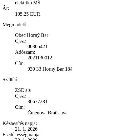
elektrika MŠ
Ár:
105,25 EUR
Megrendelő:
Obec Horný Bar
Cjsz.:
00305421
Adószám:
2021130012
Cím:
930 33 Horný Bar 184
Szállító:
ZSE a.s
Cjsz.:
36677281
Cím:
Čulenova Bratislava
Kézbesítés napja:
21. 1. 2026
Esedékesség napja: