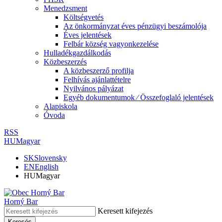
Menedzsment
Költségvetés
Az önkormányzat éves pénzügyi beszámolója
Éves jelentések
Felbár község vagyonkezelése
Hulladékgazdálkodás
Közbeszerzés
A közbeszerző profilja
Felhívás ajánlattételre
Nyilvános pályázat
Egyéb dokumentumok ⁄ Összefoglaló jelentések
Alapiskola
Óvoda
RSS
HU
Magyar
SK
Slovensky
EN
English
HU
Magyar
Horný Bar
Keresett kifejezés
Keresés