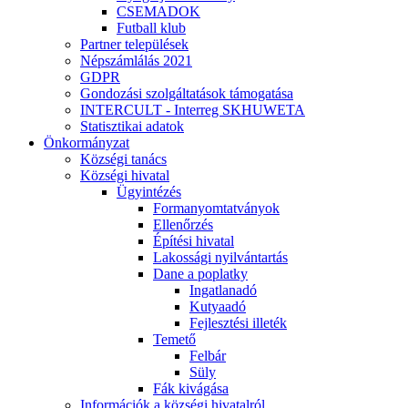
CSEMADOK
Futball klub
Partner települések
Népszámlálás 2021
GDPR
Gondozási szolgáltatások támogatása
INTERCULT - Interreg SKHUWETA
Statisztikai adatok
Önkormányzat
Községi tanács
Községi hivatal
Ügyintézés
Formanyomtatványok
Ellenőrzés
Építési hivatal
Lakossági nyilvántartás
Dane a poplatky
Ingatlanadó
Kutyaadó
Fejlesztési illeték
Temető
Felbár
Süly
Fák kivágása
Információk a községi hivatalról