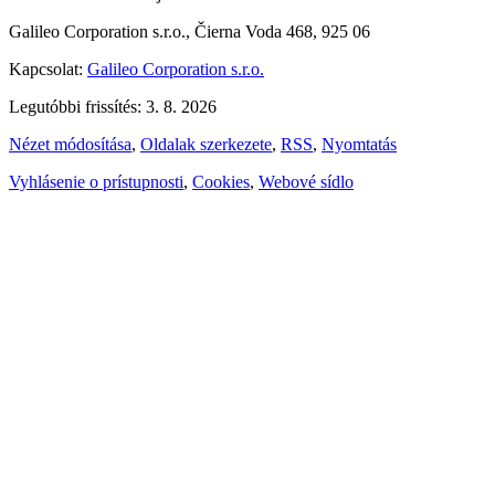
Galileo Corporation s.r.o., Čierna Voda 468, 925 06
Kapcsolat:
Galileo Corporation s.r.o.
Legutóbbi frissítés: 3. 8. 2026
Nézet módosítása
,
Oldalak szerkezete
,
RSS
,
Nyomtatás
Vyhlásenie o prístupnosti
,
Cookies
,
Webové sídlo