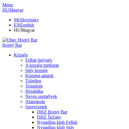
Menu
HU
Magyar
SK
Slovensky
EN
English
HU
Magyar
Horný Bar
Község
Felbár helynév
A község története
Süly község
Községi adatok
Tájjelleg
Templom
Heraldika
Neves személyek
Alapiskola
Szervezetek
DHZ Horný Bar
DHZ Šuľany
Nyugdíjas klub Felbár
Nyugdíjas klub Süly