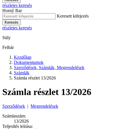
részletes keresés
Horný Bar
Keresett kifejezés
Keresés
részletes keresés
Süly
Felbár
Kezdőlap
Dokumentumok
Szerződések, Számlák, Megrendelések
Számlák
Számla részlet 13/2026
Számla részlet 13/2026
Szerződések
|
Megrendelések
Számlaszám:
13/2026
Teljesítés leírása: