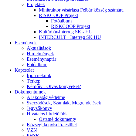
Projektek
Minitraktor vásárlása Felbár község számára
RISKCOOP Projekt
Fotóalbum
RISKCOOP Projekt
Kultúrbár-Interreg SK - HU
INTERCULT - Interreg SK HU
Események
Aktualitások
Hirdetmények
Eseménynaptár
Fotóalbum
Kapcsolat
Írjon nekünk
Térkép
Kérdőív - Olvas könyveket?
Dokumentumok
A lakosság védelme
Szerződések, Számlák, Megrendelések
Jegyzőkönyv
Hivatalos hirdetőtábla
Ostatné dokumenty
Községi képviselő-testület
VZN
PHSR