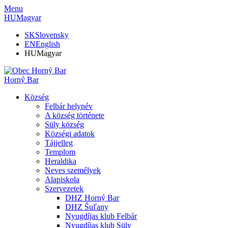
Menu
HU
Magyar
SK
Slovensky
EN
English
HU
Magyar
Horný Bar
Község
Felbár helynév
A község története
Süly község
Községi adatok
Tájjelleg
Templom
Heraldika
Neves személyek
Alapiskola
Szervezetek
DHZ Horný Bar
DHZ Šuľany
Nyugdíjas klub Felbár
Nyugdíjas klub Süly