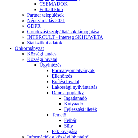
CSEMADOK
Futball klub
Partner települések
Népszámlálás 2021
GDPR
Gondozási szolgáltatások támogatása
INTERCULT - Interreg SKHUWETA
Statisztikai adatok
Önkormányzat
Községi tanács
Községi hivatal
Ügyintézés
Formanyomtatványok
Ellenőrzés
Építési hivatal
Lakossági nyilvántartás
Dane a poplatky
Ingatlanadó
Kutyaadó
Fejlesztési illeték
Temető
Felbár
Süly
Fák kivágása
Információk a községi hivatalról