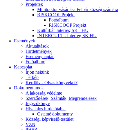
Projektek
Minitraktor vásárlása Felbár község számára
RISKCOOP Projekt
Fotóalbum
RISKCOOP Projekt
Kultúrbár-Interreg SK - HU
INTERCULT - Interreg SK HU
Események
Aktualitások
Hirdetmények
Eseménynaptár
Fotóalbum
Kapcsolat
Írjon nekünk
Térkép
Kérdőív - Olvas könyveket?
Dokumentumok
A lakosság védelme
Szerződések, Számlák, Megrendelések
Jegyzőkönyv
Hivatalos hirdetőtábla
Ostatné dokumenty
Községi képviselő-testület
VZN
PHSR