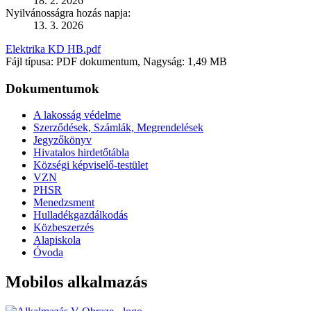
18. 2. 2026
Nyilvánosságra hozás napja:
13. 3. 2026
Elektrika KD HB.pdf
Fájl típusa: PDF dokumentum, Nagyság: 1,49 MB
Dokumentumok
A lakosság védelme
Szerződések, Számlák, Megrendelések
Jegyzőkönyv
Hivatalos hirdetőtábla
Községi képviselő-testület
VZN
PHSR
Menedzsment
Hulladékgazdálkodás
Közbeszerzés
Alapiskola
Óvoda
Mobilos alkalmazás