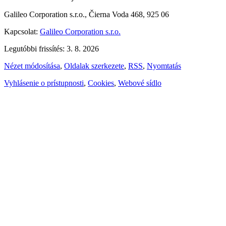
Galileo Corporation s.r.o., Čierna Voda 468, 925 06
Kapcsolat:
Galileo Corporation s.r.o.
Legutóbbi frissítés: 3. 8. 2026
Nézet módosítása
,
Oldalak szerkezete
,
RSS
,
Nyomtatás
Vyhlásenie o prístupnosti
,
Cookies
,
Webové sídlo