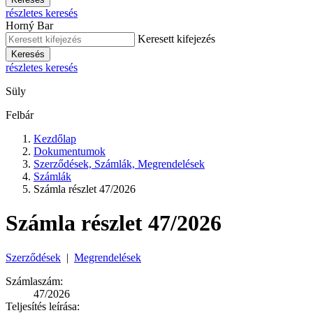
részletes keresés
Horný Bar
Keresett kifejezés
Keresés
részletes keresés
Süly
Felbár
Kezdőlap
Dokumentumok
Szerződések, Számlák, Megrendelések
Számlák
Számla részlet 47/2026
Számla részlet 47/2026
Szerződések
|
Megrendelések
Számlaszám:
47/2026
Teljesítés leírása: