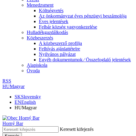
Menedzsment
Költségvetés
Az önkormányzat éves pénzügyi beszámolója
Éves jelentések
Felbár község vagyonkezelése
Hulladékgazdálkodás
Közbeszerzés
A közbeszerző profilja
Felhívás ajánlattételre
Nyilvános pályázat
Egyéb dokumentumok ⁄ Összefoglaló jelentések
Alapiskola
Óvoda
RSS
HU
Magyar
SK
Slovensky
EN
English
HU
Magyar
Horný Bar
Keresett kifejezés
Keresés