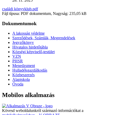
28. 11. 2025
családi könyvklub.pdf
Fájl típusa: PDF dokumentum, Nagyság: 235,05 kB
Dokumentumok
A lakosság védelme
Szerződések, Számlák, Megrendelések
Jegyzőkönyv
Hivatalos hirdetőtábla
Községi képviselő-testület
VZN
PHSR
Menedzsment
Hulladékgazdálkodás
Közbeszerzés
Alapiskola
Óvoda
Mobilos alkalmazás
Kövesd weboldalunkról származó információkat a