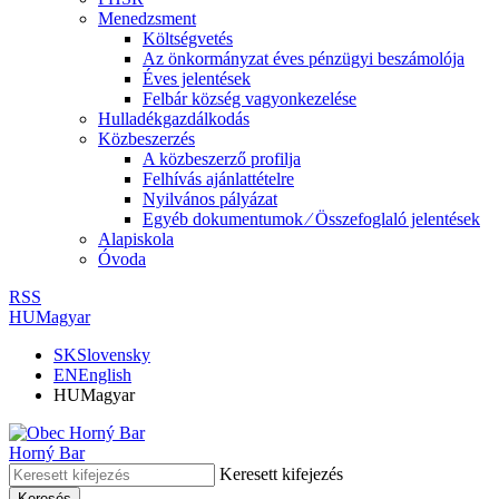
Menedzsment
Költségvetés
Az önkormányzat éves pénzügyi beszámolója
Éves jelentések
Felbár község vagyonkezelése
Hulladékgazdálkodás
Közbeszerzés
A közbeszerző profilja
Felhívás ajánlattételre
Nyilvános pályázat
Egyéb dokumentumok ⁄ Összefoglaló jelentések
Alapiskola
Óvoda
RSS
HU
Magyar
SK
Slovensky
EN
English
HU
Magyar
Horný Bar
Keresett kifejezés
Keresés