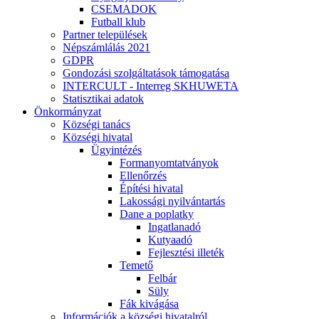
CSEMADOK
Futball klub
Partner települések
Népszámlálás 2021
GDPR
Gondozási szolgáltatások támogatása
INTERCULT - Interreg SKHUWETA
Statisztikai adatok
Önkormányzat
Községi tanács
Községi hivatal
Ügyintézés
Formanyomtatványok
Ellenőrzés
Építési hivatal
Lakossági nyilvántartás
Dane a poplatky
Ingatlanadó
Kutyaadó
Fejlesztési illeték
Temető
Felbár
Süly
Fák kivágása
Információk a községi hivatalról