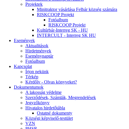
Projektek
Minitraktor vásárlása Felbár község számára
RISKCOOP Projekt
Fotóalbum
RISKCOOP Projekt
Kultúrbár-Interreg SK - HU
INTERCULT - Interreg SK HU
Események
Aktualitások
Hirdetmények
Eseménynaptár
Fotóalbum
Kapcsolat
Írjon nekünk
Térkép
Kérdőív - Olvas könyveket?
Dokumentumok
A lakosság védelme
Szerződések, Számlák, Megrendelések
Jegyzőkönyv
Hivatalos hirdetőtábla
Ostatné dokumenty
Községi képviselő-testület
VZN
PHSR