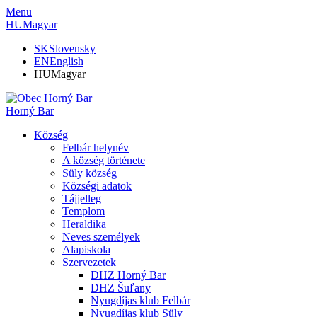
Menu
HU
Magyar
SK
Slovensky
EN
English
HU
Magyar
Horný Bar
Község
Felbár helynév
A község története
Süly község
Községi adatok
Tájjelleg
Templom
Heraldika
Neves személyek
Alapiskola
Szervezetek
DHZ Horný Bar
DHZ Šuľany
Nyugdíjas klub Felbár
Nyugdíjas klub Süly