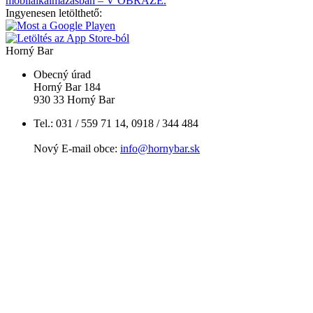
mobilalkalmazásban – V OBRAZE.
Ingyenesen letölthető:
Horný Bar
Obecný úrad
Horný Bar 184
930 33 Horný Bar
Tel.: 031 / 559 71 14, 0918 / 344 484
Nový E-mail obce:
info@hornybar.sk