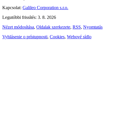
Kapcsolat:
Galileo Corporation s.r.o.
Legutóbbi frissítés: 3. 8. 2026
Nézet módosítása
,
Oldalak szerkezete
,
RSS
,
Nyomtatás
Vyhlásenie o prístupnosti
,
Cookies
,
Webové sídlo