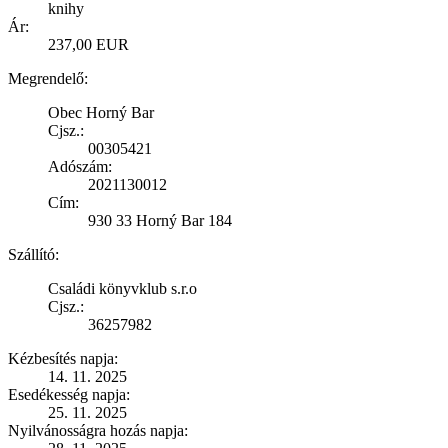
knihy
Ár:
237,00 EUR
Megrendelő:
Obec Horný Bar
Cjsz.:
00305421
Adószám:
2021130012
Cím:
930 33 Horný Bar 184
Szállító:
Családi könyvklub s.r.o
Cjsz.:
36257982
Kézbesítés napja:
14. 11. 2025
Esedékesség napja:
25. 11. 2025
Nyilvánosságra hozás napja: