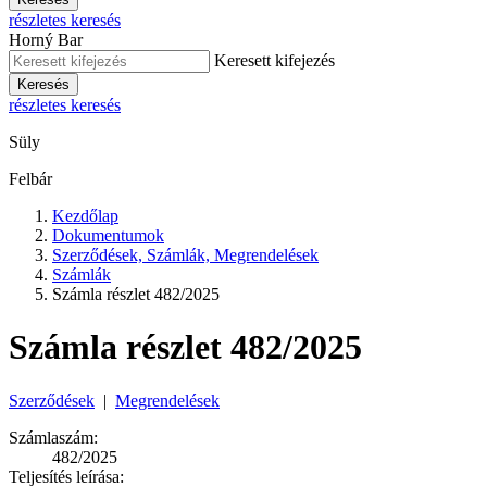
részletes keresés
Horný Bar
Keresett kifejezés
Keresés
részletes keresés
Süly
Felbár
Kezdőlap
Dokumentumok
Szerződések, Számlák, Megrendelések
Számlák
Számla részlet 482/2025
Számla részlet 482/2025
Szerződések
|
Megrendelések
Számlaszám:
482/2025
Teljesítés leírása: