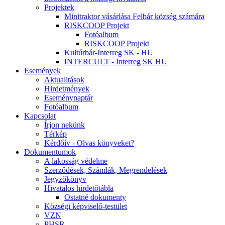
Projektek
Minitraktor vásárlása Felbár község számára
RISKCOOP Projekt
Fotóalbum
RISKCOOP Projekt
Kultúrbár-Interreg SK - HU
INTERCULT - Interreg SK HU
Események
Aktualitások
Hirdetmények
Eseménynaptár
Fotóalbum
Kapcsolat
Írjon nekünk
Térkép
Kérdőív - Olvas könyveket?
Dokumentumok
A lakosság védelme
Szerződések, Számlák, Megrendelések
Jegyzőkönyv
Hivatalos hirdetőtábla
Ostatné dokumenty
Községi képviselő-testület
VZN
PHSR