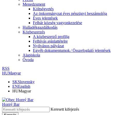
Menedzsment
Költségvetés
Az önkormányzat éves pénzügyi beszámolója
Éves jelentések
Felbár község vagyonkezelése
Hulladékgazdálkodás
Közbeszerzés
A közbeszerző profilja
Felhívás ajánlattételre
Nyilvános pályázat
Egyéb dokumentumok ⁄ Összefoglaló jelentések
Alapiskola
Óvoda
RSS
HU
Magyar
SK
Slovensky
EN
English
HU
Magyar
Horný Bar
Keresett kifejezés
Keresés