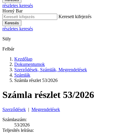
részletes keresés
Horný Bar
Keresett kifejezés
Keresés
részletes keresés
Süly
Felbár
Kezdőlap
Dokumentumok
Szerződések, Számlák, Megrendelések
Számlák
Számla részlet 53/2026
Számla részlet 53/2026
Szerződések
|
Megrendelések
Számlaszám:
53/2026
Teljesítés leírása: