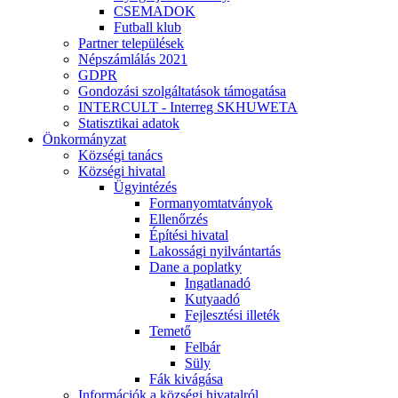
CSEMADOK
Futball klub
Partner települések
Népszámlálás 2021
GDPR
Gondozási szolgáltatások támogatása
INTERCULT - Interreg SKHUWETA
Statisztikai adatok
Önkormányzat
Községi tanács
Községi hivatal
Ügyintézés
Formanyomtatványok
Ellenőrzés
Építési hivatal
Lakossági nyilvántartás
Dane a poplatky
Ingatlanadó
Kutyaadó
Fejlesztési illeték
Temető
Felbár
Süly
Fák kivágása
Információk a községi hivatalról