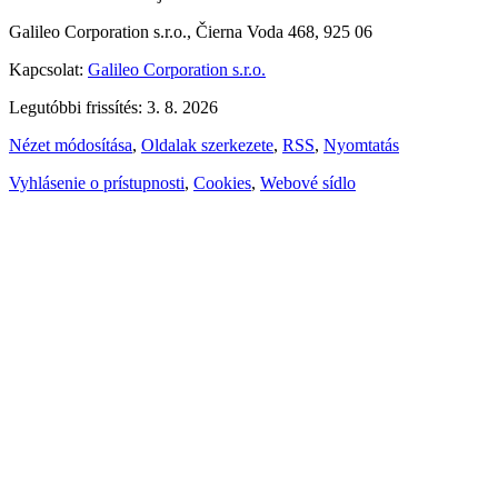
Galileo Corporation s.r.o., Čierna Voda 468, 925 06
Kapcsolat:
Galileo Corporation s.r.o.
Legutóbbi frissítés: 3. 8. 2026
Nézet módosítása
,
Oldalak szerkezete
,
RSS
,
Nyomtatás
Vyhlásenie o prístupnosti
,
Cookies
,
Webové sídlo