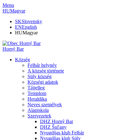
Menu
HU
Magyar
SK
Slovensky
EN
English
HU
Magyar
Horný Bar
Község
Felbár helynév
A község története
Süly község
Községi adatok
Tájjelleg
Templom
Heraldika
Neves személyek
Alapiskola
Szervezetek
DHZ Horný Bar
DHZ Šuľany
Nyugdíjas klub Felbár
Nyugdíjas klub Süly