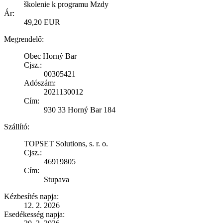
školenie k programu Mzdy
Ár:
49,20 EUR
Megrendelő:
Obec Horný Bar
Cjsz.:
00305421
Adószám:
2021130012
Cím:
930 33 Horný Bar 184
Szállító:
TOPSET Solutions, s. r. o.
Cjsz.:
46919805
Cím:
Stupava
Kézbesítés napja:
12. 2. 2026
Esedékesség napja: