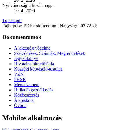
20. 2. 2026
Nyilvánosságra hozás napja:
10. 4. 2026
Topset.pdf
Fájl típusa: PDF dokumentum, Nagyság: 303,72 kB
Dokumentumok
A lakosság védelme
Szerződések, Számlák, Megrendelések
Jegyzőkönyv
Hivatalos hirdetőtábla
Községi képviselő-testület
VZN
PHSR
Menedzsment
Hulladékgazdálkodás
Közbeszerzés
Alapiskola
Óvoda
Mobilos alkalmazás