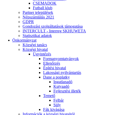
CSEMADOK
Futball klub
Partner települések
Népszámlálás 2021
GDPR
Gondozási szolgáltatások támogatása
INTERCULT - Interreg SKHUWETA
Statisztikai adatok
Önkormányzat
Községi tanács
Községi hivatal
Ügyintézés
Formanyomtatványok
Ellenőrzés
Építési hivatal
Lakossági nyilvántartás
Dane a poplatky
Ingatlanadó
Kutyaadó
Fejlesztési illeték
Temető
Felbár
Süly
Fák kivágása
Információk a községi hivatalról