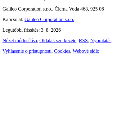
Galileo Corporation s.r.o., Čierna Voda 468, 925 06
Kapcsolat:
Galileo Corporation s.r.o.
Legutóbbi frissítés: 3. 8. 2026
Nézet módosítása
,
Oldalak szerkezete
,
RSS
,
Nyomtatás
Vyhlásenie o prístupnosti
,
Cookies
,
Webové sídlo