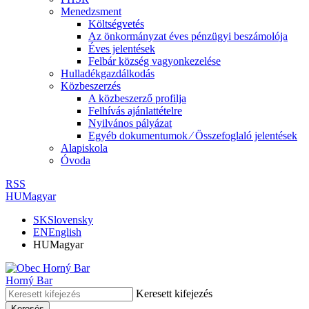
Menedzsment
Költségvetés
Az önkormányzat éves pénzügyi beszámolója
Éves jelentések
Felbár község vagyonkezelése
Hulladékgazdálkodás
Közbeszerzés
A közbeszerző profilja
Felhívás ajánlattételre
Nyilvános pályázat
Egyéb dokumentumok ⁄ Összefoglaló jelentések
Alapiskola
Óvoda
RSS
HU
Magyar
SK
Slovensky
EN
English
HU
Magyar
Horný Bar
Keresett kifejezés
Keresés