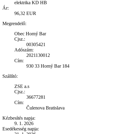
elektrika KD HB
Ár:
96,32 EUR
Megrendelő:
Obec Horný Bar
Cjsz.:
00305421
Adószám:
2021130012
Cím:
930 33 Horný Bar 184
Szállító:
ZSE a.s
Cjsz.:
36677281
Cím:
Čulenova Bratislava
Kézbesítés napja:
9. 1. 2026
Esedékesség napja: