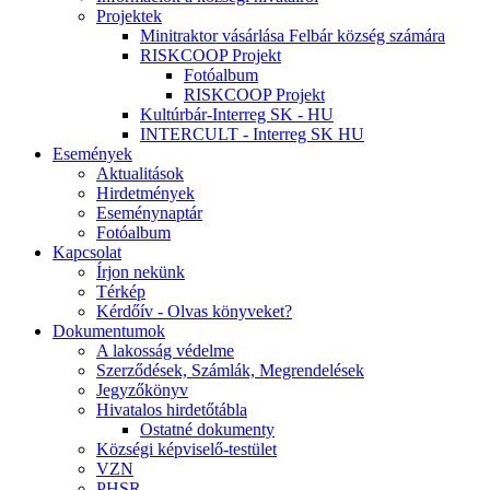
Projektek
Minitraktor vásárlása Felbár község számára
RISKCOOP Projekt
Fotóalbum
RISKCOOP Projekt
Kultúrbár-Interreg SK - HU
INTERCULT - Interreg SK HU
Események
Aktualitások
Hirdetmények
Eseménynaptár
Fotóalbum
Kapcsolat
Írjon nekünk
Térkép
Kérdőív - Olvas könyveket?
Dokumentumok
A lakosság védelme
Szerződések, Számlák, Megrendelések
Jegyzőkönyv
Hivatalos hirdetőtábla
Ostatné dokumenty
Községi képviselő-testület
VZN
PHSR