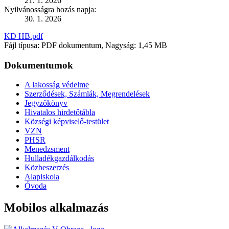
21. 1. 2026
Nyilvánosságra hozás napja:
30. 1. 2026
KD HB.pdf
Fájl típusa: PDF dokumentum, Nagyság: 1,45 MB
Dokumentumok
A lakosság védelme
Szerződések, Számlák, Megrendelések
Jegyzőkönyv
Hivatalos hirdetőtábla
Községi képviselő-testület
VZN
PHSR
Menedzsment
Hulladékgazdálkodás
Közbeszerzés
Alapiskola
Óvoda
Mobilos alkalmazás