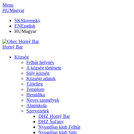
Menu
HU
Magyar
SK
Slovensky
EN
English
HU
Magyar
Horný Bar
Község
Felbár helynév
A község története
Süly község
Községi adatok
Tájjelleg
Templom
Heraldika
Neves személyek
Alapiskola
Szervezetek
DHZ Horný Bar
DHZ Šuľany
Nyugdíjas klub Felbár
Nyugdíjas klub Süly