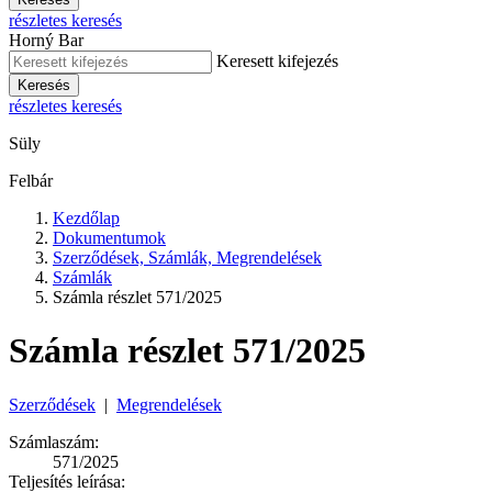
részletes keresés
Horný Bar
Keresett kifejezés
Keresés
részletes keresés
Süly
Felbár
Kezdőlap
Dokumentumok
Szerződések, Számlák, Megrendelések
Számlák
Számla részlet 571/2025
Számla részlet 571/2025
Szerződések
|
Megrendelések
Számlaszám:
571/2025
Teljesítés leírása: