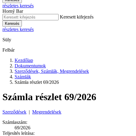
részletes keresés
Horný Bar
Keresett kifejezés
Keresés
részletes keresés
Süly
Felbár
Kezdőlap
Dokumentumok
Szerződések, Számlák, Megrendelések
Számlák
Számla részlet 69/2026
Számla részlet 69/2026
Szerződések
|
Megrendelések
Számlaszám:
69/2026
Teljesítés leírása: