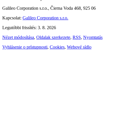
Galileo Corporation s.r.o., Čierna Voda 468, 925 06
Kapcsolat:
Galileo Corporation s.r.o.
Legutóbbi frissítés: 3. 8. 2026
Nézet módosítása
,
Oldalak szerkezete
,
RSS
,
Nyomtatás
Vyhlásenie o prístupnosti
,
Cookies
,
Webové sídlo