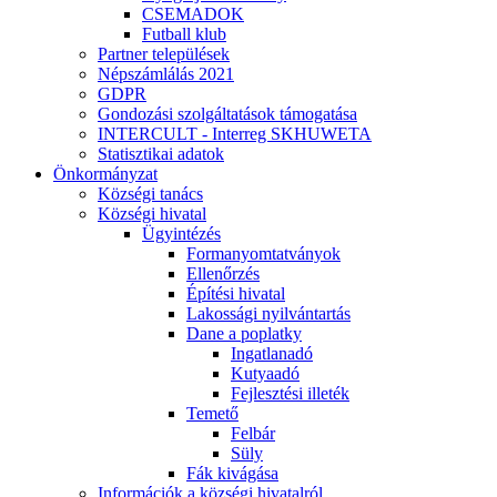
CSEMADOK
Futball klub
Partner települések
Népszámlálás 2021
GDPR
Gondozási szolgáltatások támogatása
INTERCULT - Interreg SKHUWETA
Statisztikai adatok
Önkormányzat
Községi tanács
Községi hivatal
Ügyintézés
Formanyomtatványok
Ellenőrzés
Építési hivatal
Lakossági nyilvántartás
Dane a poplatky
Ingatlanadó
Kutyaadó
Fejlesztési illeték
Temető
Felbár
Süly
Fák kivágása
Információk a községi hivatalról