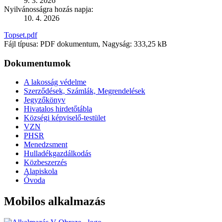
9. 3. 2026
Nyilvánosságra hozás napja:
10. 4. 2026
Topset.pdf
Fájl típusa: PDF dokumentum, Nagyság: 333,25 kB
Dokumentumok
A lakosság védelme
Szerződések, Számlák, Megrendelések
Jegyzőkönyv
Hivatalos hirdetőtábla
Községi képviselő-testület
VZN
PHSR
Menedzsment
Hulladékgazdálkodás
Közbeszerzés
Alapiskola
Óvoda
Mobilos alkalmazás