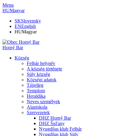
Menu
HU
Magyar
SK
Slovensky
EN
English
HU
Magyar
Horný Bar
Község
Felbár helynév
A község története
Süly község
Községi adatok
Tájjelleg
Templom
Heraldika
Neves személyek
Alapiskola
Szervezetek
DHZ Horný Bar
DHZ Šuľany
Nyugdíjas klub Felbár
Nyugdíjas klub Süly