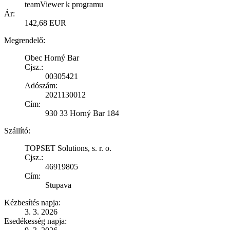
teamViewer k programu
Ár:
142,68 EUR
Megrendelő:
Obec Horný Bar
Cjsz.:
00305421
Adószám:
2021130012
Cím:
930 33 Horný Bar 184
Szállító:
TOPSET Solutions, s. r. o.
Cjsz.:
46919805
Cím:
Stupava
Kézbesítés napja:
3. 3. 2026
Esedékesség napja: