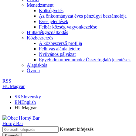
Menedzsment
Költségvetés
Az önkormányzat éves pénzügyi beszámolója
Éves jelentések
Felbár község vagyonkezelése
Hulladékgazdálkodás
Közbeszerzés
A közbeszerző profilja
Felhívás ajánlattételre
Nyilvános pályázat
Egyéb dokumentumok ⁄ Összefoglaló jelentések
Alapiskola
Óvoda
RSS
HU
Magyar
SK
Slovensky
EN
English
HU
Magyar
Horný Bar
Keresett kifejezés
Keresés