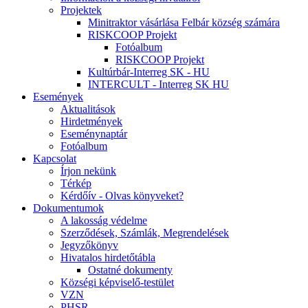
Projektek
Minitraktor vásárlása Felbár község számára
RISKCOOP Projekt
Fotóalbum
RISKCOOP Projekt
Kultúrbár-Interreg SK - HU
INTERCULT - Interreg SK HU
Események
Aktualitások
Hirdetmények
Eseménynaptár
Fotóalbum
Kapcsolat
Írjon nekünk
Térkép
Kérdőív - Olvas könyveket?
Dokumentumok
A lakosság védelme
Szerződések, Számlák, Megrendelések
Jegyzőkönyv
Hivatalos hirdetőtábla
Ostatné dokumenty
Községi képviselő-testület
VZN
PHSR