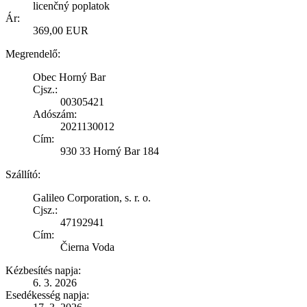
licenčný poplatok
Ár:
369,00 EUR
Megrendelő:
Obec Horný Bar
Cjsz.:
00305421
Adószám:
2021130012
Cím:
930 33 Horný Bar 184
Szállító:
Galileo Corporation, s. r. o.
Cjsz.:
47192941
Cím:
Čierna Voda
Kézbesítés napja:
6. 3. 2026
Esedékesség napja: