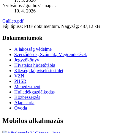
17. 3. 2026
Nyilvánosságra hozás napja:
10. 4. 2026
Galileo.pdf
Fájl típusa: PDF dokumentum, Nagyság: 487,12 kB
Dokumentumok
A lakosság védelme
Szerződések, Számlák, Megrendelések
Jegyzőkönyv
Hivatalos hirdetőtábla
Községi képviselő-testület
VZN
PHSR
Menedzsment
Hulladékgazdálkodás
Közbeszerzés
Alapiskola
Óvoda
Mobilos alkalmazás