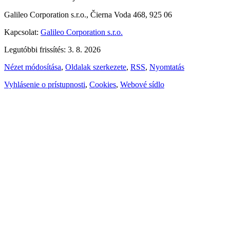
Galileo Corporation s.r.o., Čierna Voda 468, 925 06
Kapcsolat:
Galileo Corporation s.r.o.
Legutóbbi frissítés: 3. 8. 2026
Nézet módosítása
,
Oldalak szerkezete
,
RSS
,
Nyomtatás
Vyhlásenie o prístupnosti
,
Cookies
,
Webové sídlo