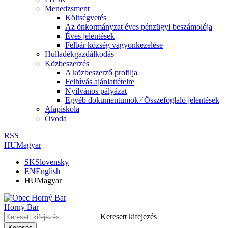
Menedzsment
Költségvetés
Az önkormányzat éves pénzügyi beszámolója
Éves jelentések
Felbár község vagyonkezelése
Hulladékgazdálkodás
Közbeszerzés
A közbeszerző profilja
Felhívás ajánlattételre
Nyilvános pályázat
Egyéb dokumentumok ⁄ Összefoglaló jelentések
Alapiskola
Óvoda
RSS
HU
Magyar
SK
Slovensky
EN
English
HU
Magyar
Horný Bar
Keresett kifejezés
Keresés