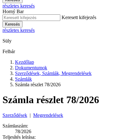
részletes keresés
Horný Bar
Keresett kifejezés
Keresés
részletes keresés
Süly
Felbár
Kezdőlap
Dokumentumok
Szerződések, Számlák, Megrendelések
Számlák
Számla részlet 78/2026
Számla részlet 78/2026
Szerződések
|
Megrendelések
Számlaszám:
78/2026
Teljesítés leírása: