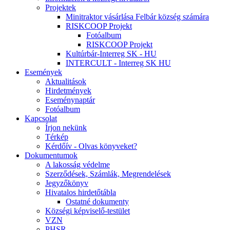
Projektek
Minitraktor vásárlása Felbár község számára
RISKCOOP Projekt
Fotóalbum
RISKCOOP Projekt
Kultúrbár-Interreg SK - HU
INTERCULT - Interreg SK HU
Események
Aktualitások
Hirdetmények
Eseménynaptár
Fotóalbum
Kapcsolat
Írjon nekünk
Térkép
Kérdőív - Olvas könyveket?
Dokumentumok
A lakosság védelme
Szerződések, Számlák, Megrendelések
Jegyzőkönyv
Hivatalos hirdetőtábla
Ostatné dokumenty
Községi képviselő-testület
VZN
PHSR