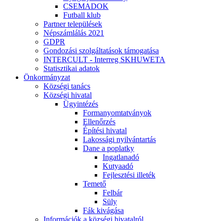
CSEMADOK
Futball klub
Partner települések
Népszámlálás 2021
GDPR
Gondozási szolgáltatások támogatása
INTERCULT - Interreg SKHUWETA
Statisztikai adatok
Önkormányzat
Községi tanács
Községi hivatal
Ügyintézés
Formanyomtatványok
Ellenőrzés
Építési hivatal
Lakossági nyilvántartás
Dane a poplatky
Ingatlanadó
Kutyaadó
Fejlesztési illeték
Temető
Felbár
Süly
Fák kivágása
Információk a községi hivatalról