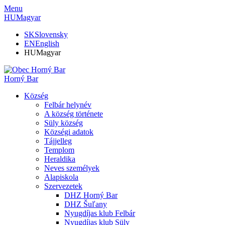
Menu
HU
Magyar
SK
Slovensky
EN
English
HU
Magyar
Horný Bar
Község
Felbár helynév
A község története
Süly község
Községi adatok
Tájjelleg
Templom
Heraldika
Neves személyek
Alapiskola
Szervezetek
DHZ Horný Bar
DHZ Šuľany
Nyugdíjas klub Felbár
Nyugdíjas klub Süly