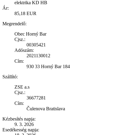
elektrika KD HB
Ár:
85,18 EUR
Megrendelő:
Obec Horný Bar
Cjsz.:
00305421
Adószám:
2021130012
Cím:
930 33 Horný Bar 184
Szállító:
ZSE a.s
Cjsz.:
36677281
Cím:
Čulenova Bratislava
Kézbesítés napja:
9. 3. 2026
Esedékesség napja: