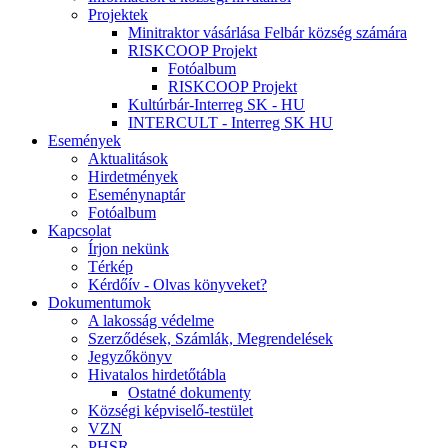
Projektek
Minitraktor vásárlása Felbár község számára
RISKCOOP Projekt
Fotóalbum
RISKCOOP Projekt
Kultúrbár-Interreg SK - HU
INTERCULT - Interreg SK HU
Események
Aktualitások
Hirdetmények
Eseménynaptár
Fotóalbum
Kapcsolat
Írjon nekünk
Térkép
Kérdőív - Olvas könyveket?
Dokumentumok
A lakosság védelme
Szerződések, Számlák, Megrendelések
Jegyzőkönyv
Hivatalos hirdetőtábla
Ostatné dokumenty
Községi képviselő-testület
VZN
PHSR