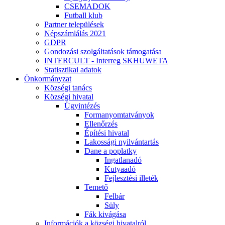
CSEMADOK
Futball klub
Partner települések
Népszámlálás 2021
GDPR
Gondozási szolgáltatások támogatása
INTERCULT - Interreg SKHUWETA
Statisztikai adatok
Önkormányzat
Községi tanács
Községi hivatal
Ügyintézés
Formanyomtatványok
Ellenőrzés
Építési hivatal
Lakossági nyilvántartás
Dane a poplatky
Ingatlanadó
Kutyaadó
Fejlesztési illeték
Temető
Felbár
Süly
Fák kivágása
Információk a községi hivatalról