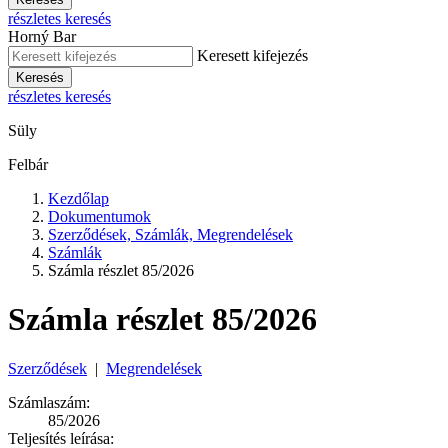
részletes keresés
Horný Bar
Keresett kifejezés
Keresés
részletes keresés
Süly
Felbár
Kezdőlap
Dokumentumok
Szerződések, Számlák, Megrendelések
Számlák
Számla részlet 85/2026
Számla részlet 85/2026
Szerződések
|
Megrendelések
Számlaszám:
85/2026
Teljesítés leírása: