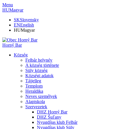
Menu
HU
Magyar
SK
Slovensky
EN
English
HU
Magyar
Horný Bar
Község
Felbár helynév
A község története
Süly község
Községi adatok
Tájjelleg
Templom
Heraldika
Neves személyek
Alapiskola
Szervezetek
DHZ Horný Bar
DHZ Šuľany
Nyugdíjas klub Felbár
Nyugdíjas klub Süly