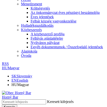
Menedzsment
Költségvetés
Az önkormányzat éves pénzügyi beszámolója
Éves jelentések
Felbár község vagyonkezelése
Hulladékgazdálkodás
Közbeszerzés
A közbeszerző profilja
Felhívás ajánlattételre
Nyilvános pályázat
Egyéb dokumentumok ⁄ Összefoglaló jelentések
Alapiskola
Óvoda
RSS
HU
Magyar
SK
Slovensky
EN
English
HU
Magyar
Horný Bar
Keresett kifejezés
Keresés