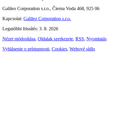
Galileo Corporation s.r.o., Čierna Voda 468, 925 06
Kapcsolat:
Galileo Corporation s.r.o.
Legutóbbi frissítés: 3. 8. 2026
Nézet módosítása
,
Oldalak szerkezete
,
RSS
,
Nyomtatás
Vyhlásenie o prístupnosti
,
Cookies
,
Webové sídlo