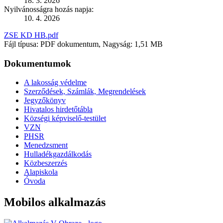
18. 3. 2026
Nyilvánosságra hozás napja:
10. 4. 2026
ZSE KD HB.pdf
Fájl típusa: PDF dokumentum, Nagyság: 1,51 MB
Dokumentumok
A lakosság védelme
Szerződések, Számlák, Megrendelések
Jegyzőkönyv
Hivatalos hirdetőtábla
Községi képviselő-testület
VZN
PHSR
Menedzsment
Hulladékgazdálkodás
Közbeszerzés
Alapiskola
Óvoda
Mobilos alkalmazás