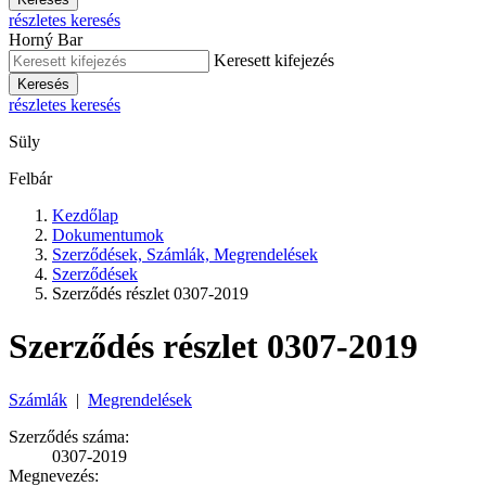
részletes keresés
Horný Bar
Keresett kifejezés
Keresés
részletes keresés
Süly
Felbár
Kezdőlap
Dokumentumok
Szerződések, Számlák, Megrendelések
Szerződések
Szerződés részlet 0307-2019
Szerződés részlet 0307-2019
Számlák
|
Megrendelések
Szerződés száma:
0307-2019
Megnevezés: