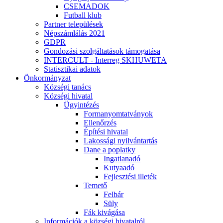
CSEMADOK
Futball klub
Partner települések
Népszámlálás 2021
GDPR
Gondozási szolgáltatások támogatása
INTERCULT - Interreg SKHUWETA
Statisztikai adatok
Önkormányzat
Községi tanács
Községi hivatal
Ügyintézés
Formanyomtatványok
Ellenőrzés
Építési hivatal
Lakossági nyilvántartás
Dane a poplatky
Ingatlanadó
Kutyaadó
Fejlesztési illeték
Temető
Felbár
Süly
Fák kivágása
Információk a községi hivatalról