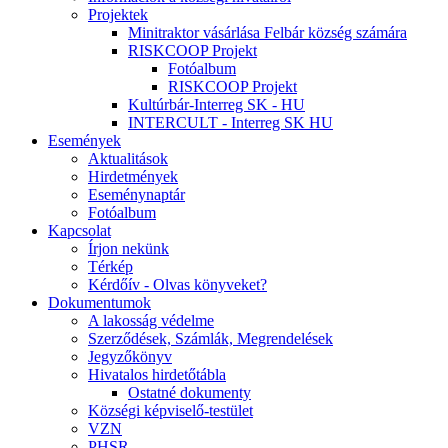
Projektek
Minitraktor vásárlása Felbár község számára
RISKCOOP Projekt
Fotóalbum
RISKCOOP Projekt
Kultúrbár-Interreg SK - HU
INTERCULT - Interreg SK HU
Események
Aktualitások
Hirdetmények
Eseménynaptár
Fotóalbum
Kapcsolat
Írjon nekünk
Térkép
Kérdőív - Olvas könyveket?
Dokumentumok
A lakosság védelme
Szerződések, Számlák, Megrendelések
Jegyzőkönyv
Hivatalos hirdetőtábla
Ostatné dokumenty
Községi képviselő-testület
VZN
PHSR