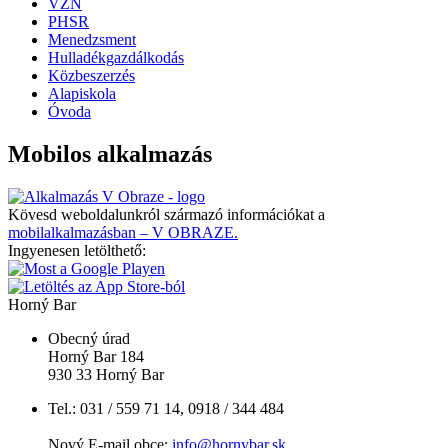
VZN
PHSR
Menedzsment
Hulladékgazdálkodás
Közbeszerzés
Alapiskola
Óvoda
Mobilos alkalmazás
Kövesd weboldalunkról származó információkat a
mobilalkalmazásban – V OBRAZE.
Ingyenesen letölthető:
Horný Bar
Obecný úrad
Horný Bar 184
930 33 Horný Bar
Tel.: 031 / 559 71 14, 0918 / 344 484
Nový E-mail obce:
info@hornybar.sk