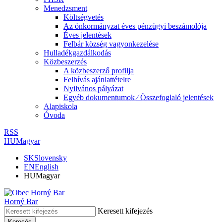
Menedzsment
Költségvetés
Az önkormányzat éves pénzügyi beszámolója
Éves jelentések
Felbár község vagyonkezelése
Hulladékgazdálkodás
Közbeszerzés
A közbeszerző profilja
Felhívás ajánlattételre
Nyilvános pályázat
Egyéb dokumentumok ⁄ Összefoglaló jelentések
Alapiskola
Óvoda
RSS
HU
Magyar
SK
Slovensky
EN
English
HU
Magyar
Horný Bar
Keresett kifejezés
Keresés