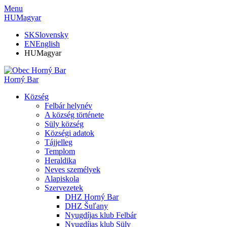
Menu
HU
Magyar
SK
Slovensky
EN
English
HU
Magyar
Horný Bar
Község
Felbár helynév
A község története
Süly község
Községi adatok
Tájjelleg
Templom
Heraldika
Neves személyek
Alapiskola
Szervezetek
DHZ Horný Bar
DHZ Šuľany
Nyugdíjas klub Felbár
Nyugdíjas klub Süly