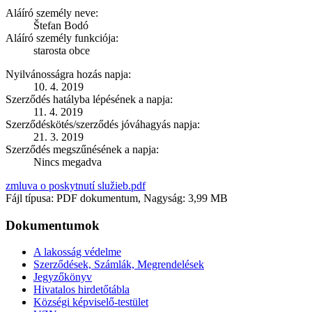
Aláíró személy neve:
Štefan Bodó
Aláíró személy funkciója:
starosta obce
Nyilvánosságra hozás napja:
10. 4. 2019
Szerződés hatályba lépésének a napja:
11. 4. 2019
Szerződéskötés/szerződés jóváhagyás napja:
21. 3. 2019
Szerződés megszűnésének a napja:
Nincs megadva
zmluva o poskytnutí služieb.pdf
Fájl típusa: PDF dokumentum, Nagyság: 3,99 MB
Dokumentumok
A lakosság védelme
Szerződések, Számlák, Megrendelések
Jegyzőkönyv
Hivatalos hirdetőtábla
Községi képviselő-testület