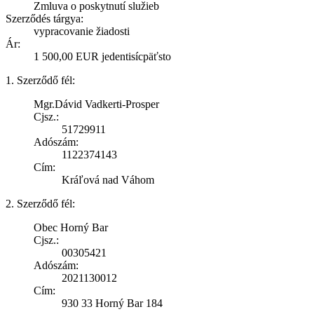
Zmluva o poskytnutí služieb
Szerződés tárgya:
vypracovanie žiadosti
Ár:
1 500,00 EUR jedentisícpäťsto
1. Szerződő fél:
Mgr.Dávid Vadkerti-Prosper
Cjsz.:
51729911
Adószám:
1122374143
Cím:
Kráľová nad Váhom
2. Szerződő fél:
Obec Horný Bar
Cjsz.:
00305421
Adószám:
2021130012
Cím:
930 33 Horný Bar 184