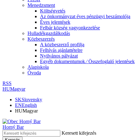
Menedzsment
Költségvetés
Az önkormányzat éves pénzügyi beszámolója
Éves jelentések
Felbár község vagyonkezelése
Hulladékgazdálkodás
Közbeszerzés
A közbeszerző profilja
Felhívás ajánlattételre
Nyilvános pályázat
Egyéb dokumentumok ⁄ Összefoglaló jelentések
Alapiskola
Óvoda
RSS
HU
Magyar
SK
Slovensky
EN
English
HU
Magyar
Horný Bar
Keresett kifejezés
Keresés