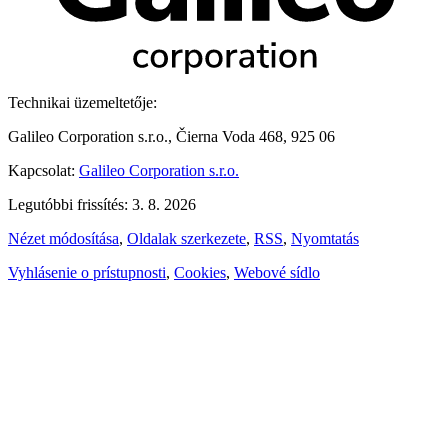
Technikai üzemeltetője:
Galileo Corporation s.r.o., Čierna Voda 468, 925 06
Kapcsolat:
Galileo Corporation s.r.o.
Legutóbbi frissítés: 3. 8. 2026
Nézet módosítása
,
Oldalak szerkezete
,
RSS
,
Nyomtatás
Vyhlásenie o prístupnosti
,
Cookies
,
Webové sídlo