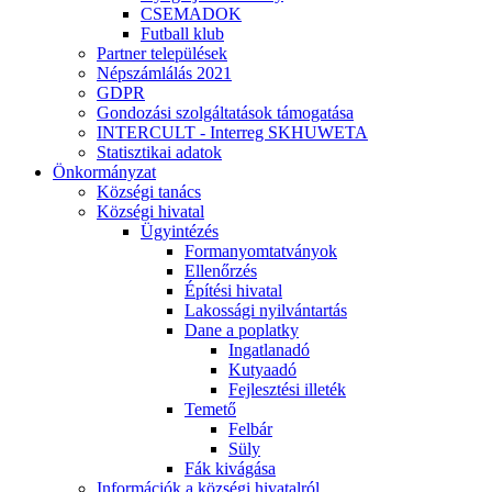
CSEMADOK
Futball klub
Partner települések
Népszámlálás 2021
GDPR
Gondozási szolgáltatások támogatása
INTERCULT - Interreg SKHUWETA
Statisztikai adatok
Önkormányzat
Községi tanács
Községi hivatal
Ügyintézés
Formanyomtatványok
Ellenőrzés
Építési hivatal
Lakossági nyilvántartás
Dane a poplatky
Ingatlanadó
Kutyaadó
Fejlesztési illeték
Temető
Felbár
Süly
Fák kivágása
Információk a községi hivatalról