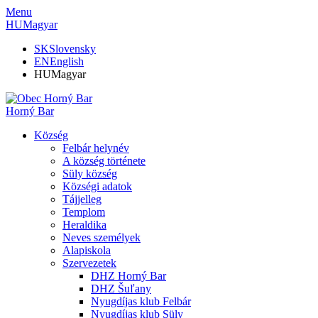
Menu
HU
Magyar
SK
Slovensky
EN
English
HU
Magyar
Horný Bar
Község
Felbár helynév
A község története
Süly község
Községi adatok
Tájjelleg
Templom
Heraldika
Neves személyek
Alapiskola
Szervezetek
DHZ Horný Bar
DHZ Šuľany
Nyugdíjas klub Felbár
Nyugdíjas klub Süly