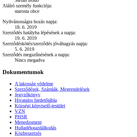
Štefan Bodó
Aláíró személy funkciója:
starosta obce
Nyilvánosságra hozás napja:
18. 6. 2019
Szerződés hatályba lépésének a napja:
19. 6. 2019
Szerződéskötés/szerződés jóváhagyás napja:
5. 6. 2019
Szerződés megszűnésének a napja:
Nincs megadva
Dokumentumok
A lakosság védelme
Szerződések, Számlák, Megrendelések
Jegyzőkönyv
Hivatalos hirdetőtábla
Községi képviselő-testület
VZN
PHSR
Menedzsment
Hulladékgazdálkodás
Közbeszerzés