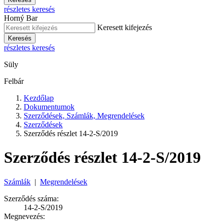
részletes keresés
Horný Bar
Keresett kifejezés
Keresés
részletes keresés
Süly
Felbár
Kezdőlap
Dokumentumok
Szerződések, Számlák, Megrendelések
Szerződések
Szerződés részlet 14-2-S/2019
Szerződés részlet 14-2-S/2019
Számlák
|
Megrendelések
Szerződés száma:
14-2-S/2019
Megnevezés: