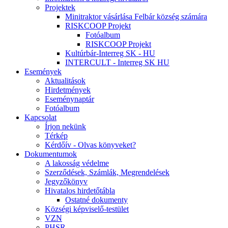
Projektek
Minitraktor vásárlása Felbár község számára
RISKCOOP Projekt
Fotóalbum
RISKCOOP Projekt
Kultúrbár-Interreg SK - HU
INTERCULT - Interreg SK HU
Események
Aktualitások
Hirdetmények
Eseménynaptár
Fotóalbum
Kapcsolat
Írjon nekünk
Térkép
Kérdőív - Olvas könyveket?
Dokumentumok
A lakosság védelme
Szerződések, Számlák, Megrendelések
Jegyzőkönyv
Hivatalos hirdetőtábla
Ostatné dokumenty
Községi képviselő-testület
VZN
PHSR