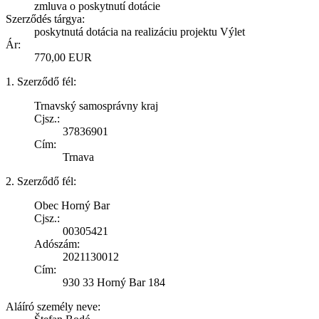
zmluva o poskytnutí dotácie
Szerződés tárgya:
poskytnutá dotácia na realizáciu projektu Výlet
Ár:
770,00 EUR
1. Szerződő fél:
Trnavský samosprávny kraj
Cjsz.:
37836901
Cím:
Trnava
2. Szerződő fél:
Obec Horný Bar
Cjsz.:
00305421
Adószám:
2021130012
Cím:
930 33 Horný Bar 184
Aláíró személy neve: