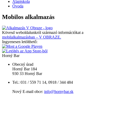
Alapiskola
Óvoda
Mobilos alkalmazás
Kövesd weboldalunkról származó információkat a
mobilalkalmazásban – V OBRAZE.
Ingyenesen letölthető:
Horný Bar
Obecný úrad
Horný Bar 184
930 33 Horný Bar
Tel.: 031 / 559 71 14, 0918 / 344 484
Nový E-mail obce:
info@hornybar.sk