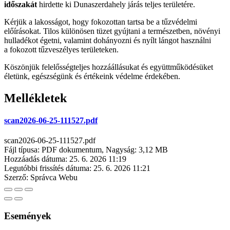
időszakát
hirdette ki Dunaszerdahely járás teljes területére.
Kérjük a lakosságot, hogy fokozottan tartsa be a tűzvédelmi
előírásokat. Tilos különösen tüzet gyújtani a természetben, növényi
hulladékot égetni, valamint dohányozni és nyílt lángot használni
a fokozott tűzveszélyes területeken.
Köszönjük felelősségteljes hozzáállásukat és együttműködésüket
életünk, egészségünk és értékeink védelme érdekében.
Mellékletek
scan2026-06-25-111527.pdf
scan2026-06-25-111527.pdf
Fájl típusa: PDF dokumentum, Nagyság: 3,12 MB
Hozzáadás dátuma:
25. 6. 2026 11:19
Legutóbbi frissítés dátuma:
25. 6. 2026 11:21
Szerző:
Správca Webu
Események