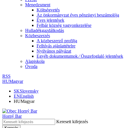
Menedzsment
Költségvetés
Az önkormányzat éves pénzügyi beszámolója
Éves jelentések
Felbár község vagyonkezelése
Hulladékgazdálkodás
Közbeszerzés
A közbeszerző profilja
Felhívás ajánlattételre
Nyilvános pályázat
Egyéb dokumentumok ⁄ Összefoglaló jelentések
Alapiskola
Óvoda
RSS
HU
Magyar
SK
Slovensky
EN
English
HU
Magyar
Horný Bar
Keresett kifejezés
Keresés