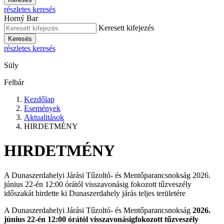
részletes keresés
Horný Bar
Keresett kifejezés
Keresés
részletes keresés
Süly
Felbár
Kezdőlap
Események
Aktualitások
HIRDETMÉNY
HIRDETMÉNY
A Dunaszerdahelyi Járási Tűzoltó- és Mentőparancsnokság 2026.
június 22-én 12:00 órától visszavonásig fokozott tűzveszély
időszakát hirdette ki Dunaszerdahely járás teljes területére
A Dunaszerdahelyi Járási Tűzoltó- és Mentőparancsnokság
2026.
június 22-én 12:00 órától visszavonásig
fokozott tűzveszély