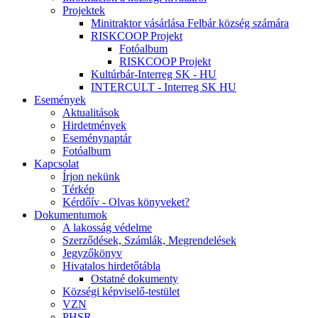
Projektek
Minitraktor vásárlása Felbár község számára
RISKCOOP Projekt
Fotóalbum
RISKCOOP Projekt
Kultúrbár-Interreg SK - HU
INTERCULT - Interreg SK HU
Események
Aktualitások
Hirdetmények
Eseménynaptár
Fotóalbum
Kapcsolat
Írjon nekünk
Térkép
Kérdőív - Olvas könyveket?
Dokumentumok
A lakosság védelme
Szerződések, Számlák, Megrendelések
Jegyzőkönyv
Hivatalos hirdetőtábla
Ostatné dokumenty
Községi képviselő-testület
VZN
PHSR