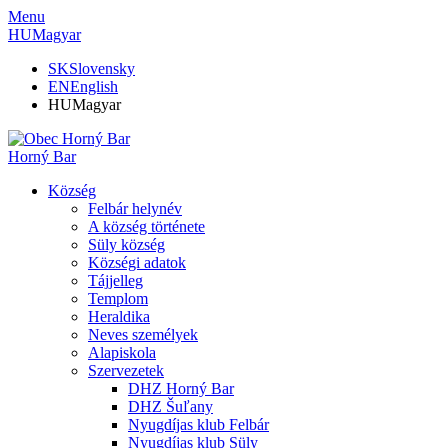
Menu
HU
Magyar
SK
Slovensky
EN
English
HU
Magyar
Horný Bar
Község
Felbár helynév
A község története
Süly község
Községi adatok
Tájjelleg
Templom
Heraldika
Neves személyek
Alapiskola
Szervezetek
DHZ Horný Bar
DHZ Šuľany
Nyugdíjas klub Felbár
Nyugdíjas klub Süly