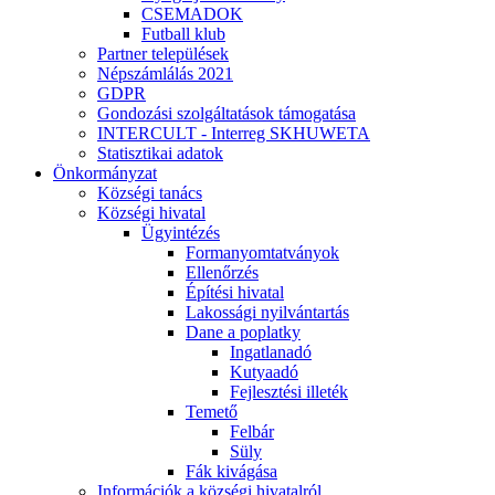
CSEMADOK
Futball klub
Partner települések
Népszámlálás 2021
GDPR
Gondozási szolgáltatások támogatása
INTERCULT - Interreg SKHUWETA
Statisztikai adatok
Önkormányzat
Községi tanács
Községi hivatal
Ügyintézés
Formanyomtatványok
Ellenőrzés
Építési hivatal
Lakossági nyilvántartás
Dane a poplatky
Ingatlanadó
Kutyaadó
Fejlesztési illeték
Temető
Felbár
Süly
Fák kivágása
Információk a községi hivatalról