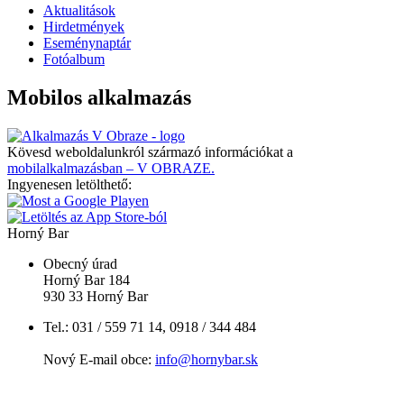
Aktualitások
Hirdetmények
Eseménynaptár
Fotóalbum
Mobilos alkalmazás
Kövesd weboldalunkról származó információkat a
mobilalkalmazásban – V OBRAZE.
Ingyenesen letölthető:
Horný Bar
Obecný úrad
Horný Bar 184
930 33 Horný Bar
Tel.: 031 / 559 71 14, 0918 / 344 484
Nový E-mail obce:
info@hornybar.sk