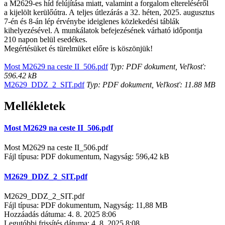
a M2629-es híd felújítása miatt, valamint a forgalom eltereléséről
a kijelölt kerülőútra. A teljes útlezárás a 32. héten, 2025. augusztus
7-én és 8-án lép érvénybe ideiglenes közlekedési táblák
kihelyezésével. A munkálatok befejezésének várható időpontja
210 napon belül esedékes.
Megértésüket és türelmüket előre is köszönjük!
Most M2629 na ceste II_506.pdf
Typ: PDF dokument, Veľkosť:
596.42 kB
M2629_DDZ_2_SIT.pdf
Typ: PDF dokument, Veľkosť: 11.88 MB
Mellékletek
Most M2629 na ceste II_506.pdf
Most M2629 na ceste II_506.pdf
Fájl típusa: PDF dokumentum, Nagyság: 596,42 kB
M2629_DDZ_2_SIT.pdf
M2629_DDZ_2_SIT.pdf
Fájl típusa: PDF dokumentum, Nagyság: 11,88 MB
Hozzáadás dátuma:
4. 8. 2025 8:06
Legutóbbi frissítés dátuma:
4. 8. 2025 8:08