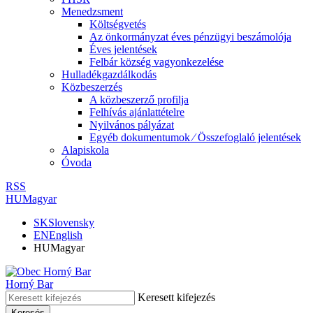
Menedzsment
Költségvetés
Az önkormányzat éves pénzügyi beszámolója
Éves jelentések
Felbár község vagyonkezelése
Hulladékgazdálkodás
Közbeszerzés
A közbeszerző profilja
Felhívás ajánlattételre
Nyilvános pályázat
Egyéb dokumentumok ⁄ Összefoglaló jelentések
Alapiskola
Óvoda
RSS
HU
Magyar
SK
Slovensky
EN
English
HU
Magyar
Horný Bar
Keresett kifejezés
Keresés