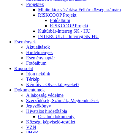
Projektek
Minitraktor vásárlása Felbár község számára
RISKCOOP Projekt
Fotóalbum
RISKCOOP Projekt
Kultúrbár-Interreg SK - HU
INTERCULT - Interreg SK HU
Események
Aktualitások
Hirdetmények
Eseménynaptár
Fotóalbum
Kapcsolat
Írjon nekünk
Térkép
Kérdőív - Olvas könyveket?
Dokumentumok
A lakosság védelme
Szerződések, Számlák, Megrendelések
Jegyzőkönyv
Hivatalos hirdetőtábla
Ostatné dokumenty
Községi képviselő-testület
VZN
PHSR