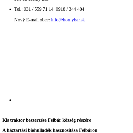
Tel.: 031 / 559 71 14, 0918 / 344 484
Nový E-mail obce:
info@hornybar.sk
Kis traktor beszerzése Felbár község részére
A háztartási biohulladék hasznosítása Felbáron