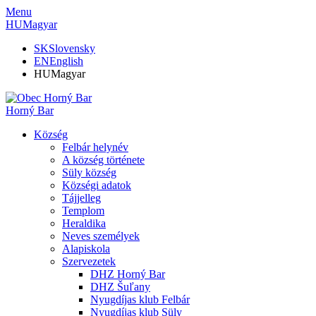
Menu
HU
Magyar
SK
Slovensky
EN
English
HU
Magyar
Horný Bar
Község
Felbár helynév
A község története
Süly község
Községi adatok
Tájjelleg
Templom
Heraldika
Neves személyek
Alapiskola
Szervezetek
DHZ Horný Bar
DHZ Šuľany
Nyugdíjas klub Felbár
Nyugdíjas klub Süly