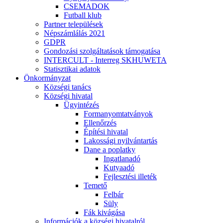
CSEMADOK
Futball klub
Partner települések
Népszámlálás 2021
GDPR
Gondozási szolgáltatások támogatása
INTERCULT - Interreg SKHUWETA
Statisztikai adatok
Önkormányzat
Községi tanács
Községi hivatal
Ügyintézés
Formanyomtatványok
Ellenőrzés
Építési hivatal
Lakossági nyilvántartás
Dane a poplatky
Ingatlanadó
Kutyaadó
Fejlesztési illeték
Temető
Felbár
Süly
Fák kivágása
Információk a községi hivatalról