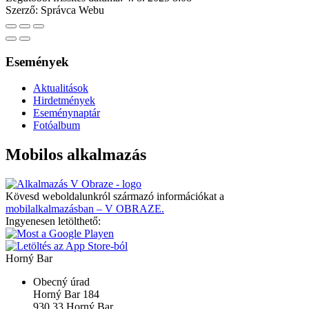
Szerző:
Správca Webu
Események
Aktualitások
Hirdetmények
Eseménynaptár
Fotóalbum
Mobilos alkalmazás
Kövesd weboldalunkról származó információkat a
mobilalkalmazásban – V OBRAZE.
Ingyenesen letölthető:
Horný Bar
Obecný úrad
Horný Bar 184
930 33 Horný Bar