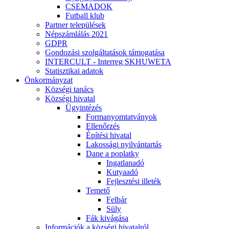
CSEMADOK
Futball klub
Partner települések
Népszámlálás 2021
GDPR
Gondozási szolgáltatások támogatása
INTERCULT - Interreg SKHUWETA
Statisztikai adatok
Önkormányzat
Községi tanács
Községi hivatal
Ügyintézés
Formanyomtatványok
Ellenőrzés
Építési hivatal
Lakossági nyilvántartás
Dane a poplatky
Ingatlanadó
Kutyaadó
Fejlesztési illeték
Temető
Felbár
Süly
Fák kivágása
Információk a községi hivatalról