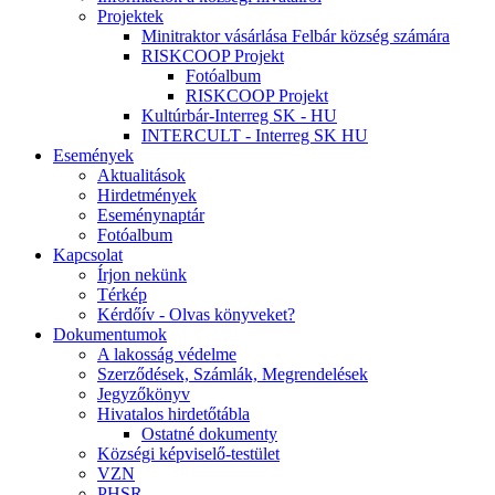
Projektek
Minitraktor vásárlása Felbár község számára
RISKCOOP Projekt
Fotóalbum
RISKCOOP Projekt
Kultúrbár-Interreg SK - HU
INTERCULT - Interreg SK HU
Események
Aktualitások
Hirdetmények
Eseménynaptár
Fotóalbum
Kapcsolat
Írjon nekünk
Térkép
Kérdőív - Olvas könyveket?
Dokumentumok
A lakosság védelme
Szerződések, Számlák, Megrendelések
Jegyzőkönyv
Hivatalos hirdetőtábla
Ostatné dokumenty
Községi képviselő-testület
VZN
PHSR