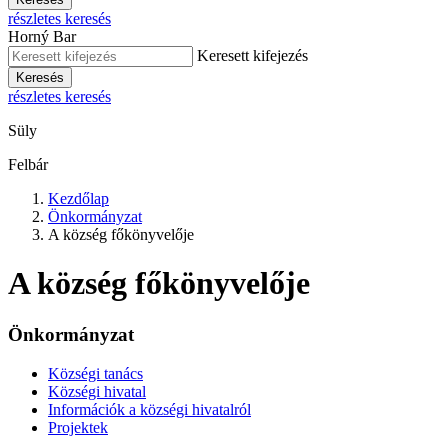
részletes keresés
Horný Bar
Keresett kifejezés
Keresés
részletes keresés
Süly
Felbár
Kezdőlap
Önkormányzat
A község főkönyvelője
A község főkönyvelője
Önkormányzat
Községi tanács
Községi hivatal
Információk a községi hivatalról
Projektek