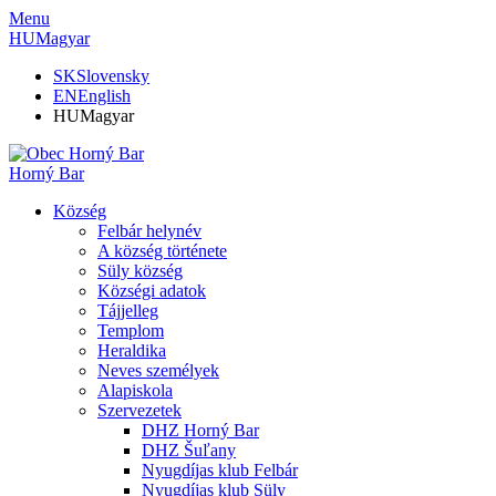
Menu
HU
Magyar
SK
Slovensky
EN
English
HU
Magyar
Horný Bar
Község
Felbár helynév
A község története
Süly község
Községi adatok
Tájjelleg
Templom
Heraldika
Neves személyek
Alapiskola
Szervezetek
DHZ Horný Bar
DHZ Šuľany
Nyugdíjas klub Felbár
Nyugdíjas klub Süly