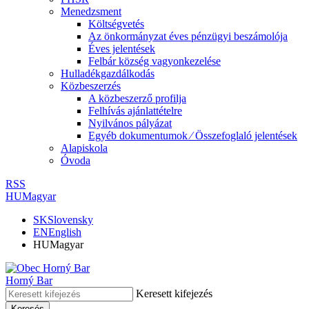
Menedzsment
Költségvetés
Az önkormányzat éves pénzügyi beszámolója
Éves jelentések
Felbár község vagyonkezelése
Hulladékgazdálkodás
Közbeszerzés
A közbeszerző profilja
Felhívás ajánlattételre
Nyilvános pályázat
Egyéb dokumentumok ⁄ Összefoglaló jelentések
Alapiskola
Óvoda
RSS
HU
Magyar
SK
Slovensky
EN
English
HU
Magyar
Horný Bar
Keresett kifejezés
Keresés