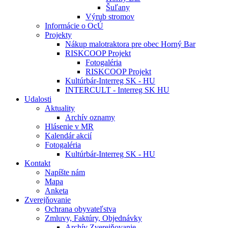
Šuľany
Výrub stromov
Informácie o OcÚ
Projekty
Nákup malotraktora pre obec Horný Bar
RISKCOOP Projekt
Fotogaléria
RISKCOOP Projekt
Kultúrbár-Interreg SK - HU
INTERCULT - Interreg SK HU
Udalosti
Aktuality
Archív oznamy
Hlásenie v MR
Kalendár akcií
Fotogaléria
Kultúrbár-Interreg SK - HU
Kontakt
Napíšte nám
Mapa
Anketa
Zverejňovanie
Ochrana obyvateľstva
Zmluvy, Faktúry, Objednávky
Archív Zverejňovanie