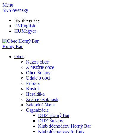
Menu
SK
Slovensky
SK
Slovensky
EN
English
HU
Magyar
Horný Bar
Obec
Názov obce
Z histórie obce
Obec Šulany
Údaje o obci
Príroda
Kostol
Heraldika
Známe osobnosti
Základná škola
Organizácie
DHZ Horný Bar
DHZ Šuľany
Klub dôchodcov Horný Bar
Klub dôchodcov Šuľany