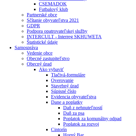
CSEMADOK
Futbalový klub
Partnerské obce
Sčítanie obyvateľstva 2021
GDPR
Podpora opatrovateľskej služby
INTERCULT - Interreg SKHUWETA
Štatistické údaje
Samospráva
Vedenie obce
Obecné zastupiteľstvo
Obecný úrad
Ako vybaviť
Tlačivá-formuláre
Overovanie
Stavebný úrad
Súpisné číslo
Evidencia obyvateľstva
Dane a poplatky
Daň z nehnuteľností
Daň za psa
Poplatok za komunálny odpad
Poplatok za rozvoj
Cintorín
Horný Bar