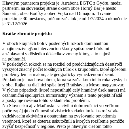
Hlavným partnerom projektu je Arrabona EGTC z Győru, medzi
partnermi na slovenskej strane okrem obce Horný Bar je mesto
Šamorín, obec Bodíky a obec Vojka nad Dunajom. Trvanie
projektu je 30 mesiacov, pričom začiatok je od 1/7/2024 a ukončenie
je 31/12/2026.
Krátke zhrnutie projektu
V oboch krajinách boli v posledných rokoch dominantnou
a najintenzívnejšou intervenciou škody spôsobené búrkami
a záplavami v dôsledku dôsledkov zmeny klímy, a to najmä
na pohraničí.
V posledných rokoch sa na rozdiel od predchádzajúcich desaťročí
vyskytol značný počet lokálnych búrok s krupobitím, ktoré spôsobili
problémy len na malom, ale geograficky vymedzenom území.
Príkladom je prachová búrka, ktorá sa začiatkom tohto roka vyskytla
v obci Rajka na diaľnici spájajúcej Bratislavu a Mosonmagyarovar.
V týchto prípadoch (ktoré nepostihujú celý hraničný úsek naraz) má
cezhraničná spolupráca mimoriadny význam a tento projekt hľadá
a poskytuje riešenia tohto základného problému.
Na Slovensku aj v Maďarsku sa civilní dobrovoľníci vo veľkom
počte zapájajú do činností súvisiacich s riadením katastrof vďaka
vzdelávacím aktivitám a opatreniam na zvyšovanie povedomia
verejnosti, ktoré sa doteraz uskutočnili a ktorých rozšírenie pomôže
zvýšiť bezpečnosť v regióne. Preto je hlavným cieľom tohto