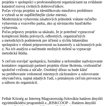
projektu v spolupráci s profesionálnymi organizáciami na zvládanie
katastrof rozvoj civilných dobrovoľníkov.
Počas vývoja projektu sa identifikovalo množstvo problémov
a vybrali sa tie najdôležitejšie (úzke miesta).
Modernizácia vybavenia zásahových jednotiek vrátane ručného
vybavenia a vozového parku, ako aj súvisiaceho hasičského
vybavenia.
Počas prípravy projektu sa ukázalo, že je potrebné vypracovať
komplexnú štúdiu právnych, odborných, organizačných
a metodických podmienok pre účinnú a rýchlu bilaterálnu
spoluprácu v oblasti pripravenosti na katastrofy a záchranných prác
y. Na ich analýzu a načrtnutie možných riešení sa vypracuje
metodická štúdia.
S cieľom rozvíjať spoluprácu, formálne a neformálne nadväzovanie
kontaktov organizujú partneri projektu rôzne školenia, cezhraničné
spoločné cvičenia a súťaže. Osobitný dôraz sa bude klásť
na prehlbovanie vedomostí miestnych záchranárov a oslovovanie
obyvateľstva, najmä mladých ľudí, s primárnym cieľom prevencie
a náboru do organizácií.
Felbár Község az Interreg Magyarország-Szlovákia határon átnyúló
együttműködési programból a „RISKCOOP – Határon átnyúló