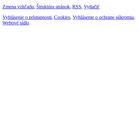
Zmena vzhľadu
,
Štruktúra stránok
,
RSS
,
Vytlačiť
Vyhlásenie o prístupnosti
,
Cookies
,
Vyhlásenie o ochrane súkromia
,
Webové sídlo