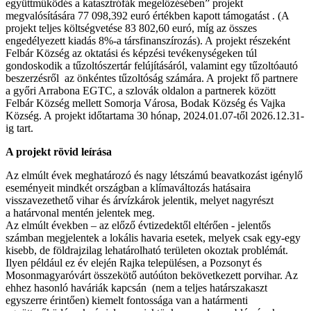
együttműködés a katasztrófák megelőzésében” projekt
megvalósítására 77 098,392 euró értékben kapott támogatást . (A
projekt teljes költségvetése 83 802,60 euró, míg az összes
engedélyezett kiadás 8%-a társfinanszírozás). A projekt részeként
Felbár Község az oktatási és képzési tevékenységeken túl
gondoskodik a tűzoltószertár felújításáról, valamint egy tűzoltóautó
beszerzésről az önkéntes tűzoltóság számára. A projekt fő partnere
a győri Arrabona EGTC, a szlovák oldalon a partnerek között
Felbár Község mellett Somorja Városa, Bodak Község és Vajka
Község. A projekt időtartama 30 hónap, 2024.01.07-től 2026.12.31-
ig tart.
A projekt rövid leírása
Az elmúlt évek meghatározó és nagy létszámú beavatkozást igénylő
eseményeit mindkét országban a klímaváltozás hatásaira
visszavezethető vihar és árvízkárok jelentik, melyet nagyrészt
a határvonal mentén jelentek meg.
Az elmúlt években – az előző évtizedektől eltérően - jelentős
számban megjelentek a lokális havaria esetek, melyek csak egy-egy
kisebb, de földrajzilag lehatárolható területen okoztak problémát.
Ilyen például ez év elején Rajka településen, a Pozsonyt és
Mosonmagyaróvárt összekötő autóúton bekövetkezett porvihar. Az
ehhez hasonló haváriák kapcsán (nem a teljes határszakaszt
egyszerre érintően) kiemelt fontossága van a határmenti