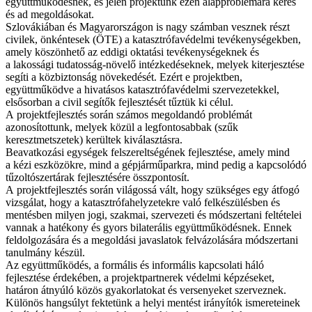
együttműködésnek, és jelen projektünk ezen alapproblémára keres
és ad megoldásokat.
Szlovákiában és Magyarországon is nagy számban vesznek részt
civilek, önkéntesek (ÖTE) a katasztrófavédelmi tevékenységekben,
amely köszönhető az eddigi oktatási tevékenységeknek és
a lakossági tudatosság-növelő intézkedéseknek, melyek kiterjesztése
segíti a közbiztonság növekedését. Ezért e projektben,
együttműködve a hivatásos katasztrófavédelmi szervezetekkel,
elsősorban a civil segítők fejlesztését tűztük ki célul.
A projektfejlesztés során számos megoldandó problémát
azonosítottunk, melyek közül a legfontosabbak (szűk
keresztmetszetek) kerültek kiválasztásra.
Beavatkozási egységek felszereltségének fejlesztése, amely mind
a kézi eszközökre, mind a gépjárműparkra, mind pedig a kapcsolódó
tűzoltószertárak fejlesztésére összpontosít.
A projektfejlesztés során világossá vált, hogy szükséges egy átfogó
vizsgálat, hogy a katasztrófahelyzetekre való felkészülésben és
mentésben milyen jogi, szakmai, szervezeti és módszertani feltételei
vannak a hatékony és gyors bilaterális együttműködésnek. Ennek
feldolgozására és a megoldási javaslatok felvázolására módszertani
tanulmány készül.
Az együttműködés, a formális és informális kapcsolati háló
fejlesztése érdekében, a projektpartnerek védelmi képzéseket,
határon átnyúló közös gyakorlatokat és versenyeket szerveznek.
Különös hangsúlyt fektetünk a helyi mentést irányítók ismereteinek