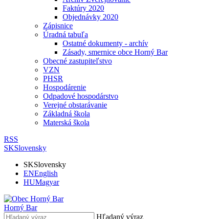
Faktúry 2020
Objednávky 2020
Zápisnice
Úradná tabuľa
Ostatné dokumenty - archív
Zásady, smernice obce Horný Bar
Obecné zastupiteľstvo
VZN
PHSR
Hospodárenie
Odpadové hospodárstvo
Verejné obstarávanie
Základná škola
Materská škola
RSS
SK
Slovensky
SK
Slovensky
EN
English
HU
Magyar
Horný Bar
Hľadaný výraz