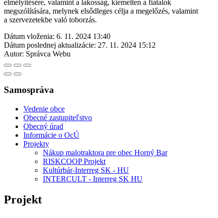
elmélyítésére, valamint a lakosság, kiemelten a fiatalok
megszólítására, melynek elsődleges célja a megelőzés, valamint
a szervezetekbe való toborzás.
Dátum vloženia:
6. 11. 2024 13:40
Dátum poslednej aktualizácie:
27. 11. 2024 15:12
Autor:
Správca Webu
Samospráva
Vedenie obce
Obecné zastupiteľstvo
Obecný úrad
Informácie o OcÚ
Projekty
Nákup malotraktora pre obec Horný Bar
RISKCOOP Projekt
Kultúrbár-Interreg SK - HU
INTERCULT - Interreg SK HU
Projekt