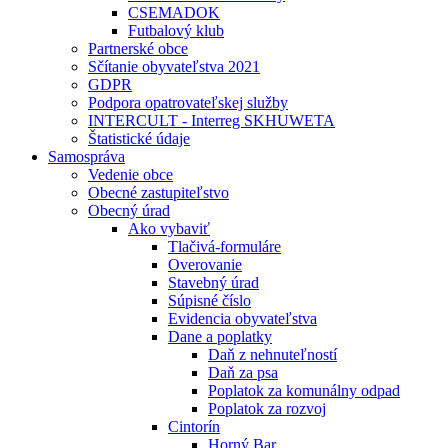
CSEMADOK
Futbalový klub
Partnerské obce
Sčítanie obyvateľstva 2021
GDPR
Podpora opatrovateľskej služby
INTERCULT - Interreg SKHUWETA
Štatistické údaje
Samospráva
Vedenie obce
Obecné zastupiteľstvo
Obecný úrad
Ako vybaviť
Tlačivá-formuláre
Overovanie
Stavebný úrad
Súpisné číslo
Evidencia obyvateľstva
Dane a poplatky
Daň z nehnuteľností
Daň za psa
Poplatok za komunálny odpad
Poplatok za rozvoj
Cintorín
Horný Bar