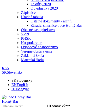
Faktúry 2020
Objednávky 2020
Zápisnice
Úradná tabuľa
Ostatné dokumenty - archív
Zásady, smernice obce Horný Bar
Obecné zastupiteľstvo
VZN
PHSR
Hospodárenie
Odpadové hospodárstvo
Verejné obstarávanie
Základná škola
Materská škola
RSS
SK
Slovensky
SK
Slovensky
EN
English
HU
Magyar
Horný Bar
Hľadaný výraz