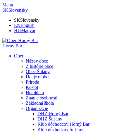
Menu
SK
Slovensky
SK
Slovensky
EN
English
HU
Magyar
Horný Bar
Obec
Názov obce
Z histórie obce
Obec Šulany
Údaje o obci
Príroda
Kostol
Heraldika
Známe osobnosti
Základná škola
Organizácie
DHZ Horný Bar
DHZ Šuľany
Klub dôchodcov Horný Bar
Klub dôchodcov Šuľany