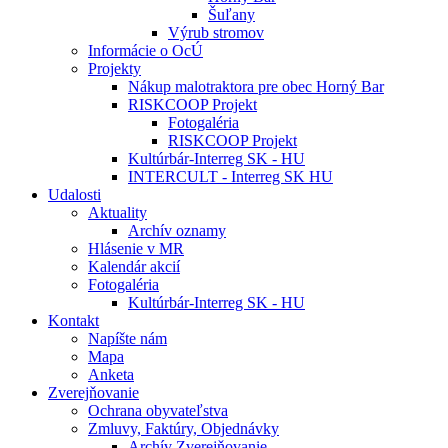
Šuľany
Výrub stromov
Informácie o OcÚ
Projekty
Nákup malotraktora pre obec Horný Bar
RISKCOOP Projekt
Fotogaléria
RISKCOOP Projekt
Kultúrbár-Interreg SK - HU
INTERCULT - Interreg SK HU
Udalosti
Aktuality
Archív oznamy
Hlásenie v MR
Kalendár akcií
Fotogaléria
Kultúrbár-Interreg SK - HU
Kontakt
Napíšte nám
Mapa
Anketa
Zverejňovanie
Ochrana obyvateľstva
Zmluvy, Faktúry, Objednávky
Archív Zverejňovanie