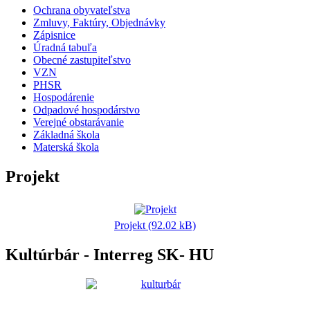
Ochrana obyvateľstva
Zmluvy, Faktúry, Objednávky
Zápisnice
Úradná tabuľa
Obecné zastupiteľstvo
VZN
PHSR
Hospodárenie
Odpadové hospodárstvo
Verejné obstarávanie
Základná škola
Materská škola
Projekt
Projekt (92.02 kB)
Kultúrbár - Interreg SK- HU