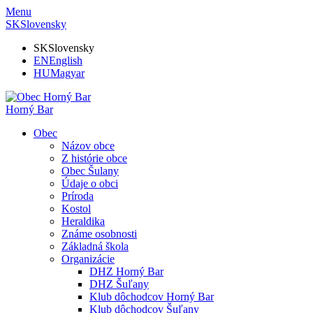
Menu
SK
Slovensky
SK
Slovensky
EN
English
HU
Magyar
Horný Bar
Obec
Názov obce
Z histórie obce
Obec Šulany
Údaje o obci
Príroda
Kostol
Heraldika
Známe osobnosti
Základná škola
Organizácie
DHZ Horný Bar
DHZ Šuľany
Klub dôchodcov Horný Bar
Klub dôchodcov Šuľany