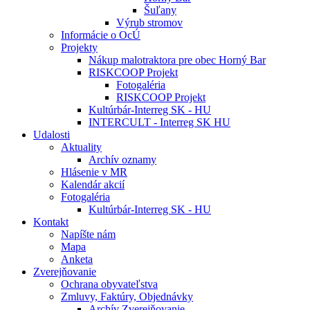
Šuľany
Výrub stromov
Informácie o OcÚ
Projekty
Nákup malotraktora pre obec Horný Bar
RISKCOOP Projekt
Fotogaléria
RISKCOOP Projekt
Kultúrbár-Interreg SK - HU
INTERCULT - Interreg SK HU
Udalosti
Aktuality
Archív oznamy
Hlásenie v MR
Kalendár akcií
Fotogaléria
Kultúrbár-Interreg SK - HU
Kontakt
Napíšte nám
Mapa
Anketa
Zverejňovanie
Ochrana obyvateľstva
Zmluvy, Faktúry, Objednávky
Archív Zverejňovanie