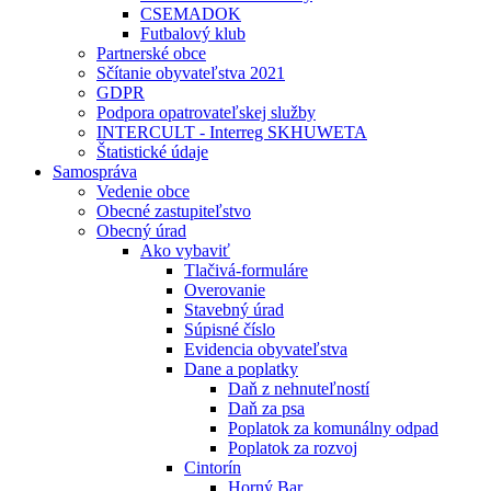
CSEMADOK
Futbalový klub
Partnerské obce
Sčítanie obyvateľstva 2021
GDPR
Podpora opatrovateľskej služby
INTERCULT - Interreg SKHUWETA
Štatistické údaje
Samospráva
Vedenie obce
Obecné zastupiteľstvo
Obecný úrad
Ako vybaviť
Tlačivá-formuláre
Overovanie
Stavebný úrad
Súpisné číslo
Evidencia obyvateľstva
Dane a poplatky
Daň z nehnuteľností
Daň za psa
Poplatok za komunálny odpad
Poplatok za rozvoj
Cintorín
Horný Bar