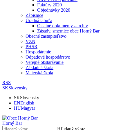
Faktúry 2020
Objednávky 2020
Zápisnice
Úradná tabuľa
Ostatné dokumenty - archív
Zásady, smernice obce Horný Bar
Obecné zastupiteľstvo
VZN
PHSR
Hospodárenie
Odpadové hospodárstvo
Verejné obstarávanie
Základná škola
Materská škola
RSS
SK
Slovensky
SK
Slovensky
EN
English
HU
Magyar
Horný Bar
Hľadaný výraz