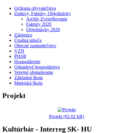
Ochrana obyvateľstva
Zmluvy, Faktúry, Objednávky
Archív Zverejňovanie
Faktúry 2020
Objednávky 2020
Zápisnice
Úradná tabuľa
Obecné zastupiteľstvo
VZN
PHSR
Hospodárenie
Odpadové hospodárstvo
Verejné obstarávanie
Základná škola
Materská škola
Projekt
Projekt (92.02 kB)
Kultúrbár - Interreg SK- HU