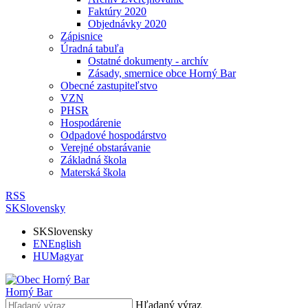
Faktúry 2020
Objednávky 2020
Zápisnice
Úradná tabuľa
Ostatné dokumenty - archív
Zásady, smernice obce Horný Bar
Obecné zastupiteľstvo
VZN
PHSR
Hospodárenie
Odpadové hospodárstvo
Verejné obstarávanie
Základná škola
Materská škola
RSS
SK
Slovensky
SK
Slovensky
EN
English
HU
Magyar
Horný Bar
Hľadaný výraz