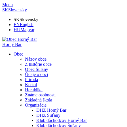
Menu
SK
Slovensky
SK
Slovensky
EN
English
HU
Magyar
Horný Bar
Obec
Názov obce
Z histórie obce
Obec Šulany
Údaje o obci
Príroda
Kostol
Heraldika
Známe osobnosti
Základná škola
Organizácie
DHZ Horný Bar
DHZ Šuľany
Klub dôchodcov Horný Bar
Klub dôchodcov Šuľany