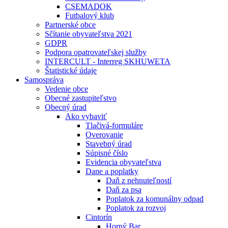
CSEMADOK
Futbalový klub
Partnerské obce
Sčítanie obyvateľstva 2021
GDPR
Podpora opatrovateľskej služby
INTERCULT - Interreg SKHUWETA
Štatistické údaje
Samospráva
Vedenie obce
Obecné zastupiteľstvo
Obecný úrad
Ako vybaviť
Tlačivá-formuláre
Overovanie
Stavebný úrad
Súpisné číslo
Evidencia obyvateľstva
Dane a poplatky
Daň z nehnuteľností
Daň za psa
Poplatok za komunálny odpad
Poplatok za rozvoj
Cintorín
Horný Bar