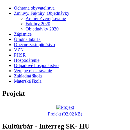
Ochrana obyvateľstva
Zmluvy, Faktúry, Objednávky
Archív Zverejňovanie
Faktúry 2020
Objednávky 2020
Zápisnice
Úradná tabuľa
Obecné zastupiteľstvo
VZN
PHSR
Hospodárenie
Odpadové hospodárstvo
Verejné obstarávanie
Základná škola
Materská škola
Projekt
Projekt (92.02 kB)
Kultúrbár - Interreg SK- HU