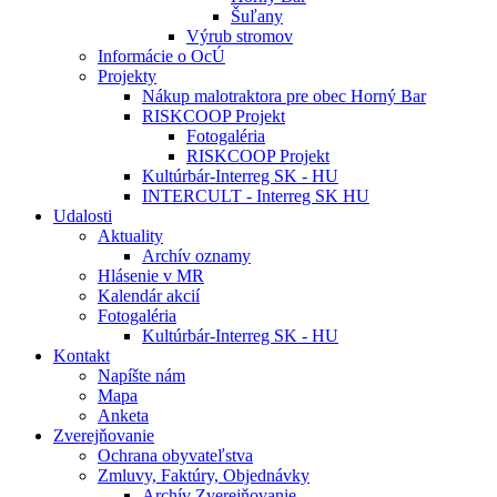
Šuľany
Výrub stromov
Informácie o OcÚ
Projekty
Nákup malotraktora pre obec Horný Bar
RISKCOOP Projekt
Fotogaléria
RISKCOOP Projekt
Kultúrbár-Interreg SK - HU
INTERCULT - Interreg SK HU
Udalosti
Aktuality
Archív oznamy
Hlásenie v MR
Kalendár akcií
Fotogaléria
Kultúrbár-Interreg SK - HU
Kontakt
Napíšte nám
Mapa
Anketa
Zverejňovanie
Ochrana obyvateľstva
Zmluvy, Faktúry, Objednávky
Archív Zverejňovanie