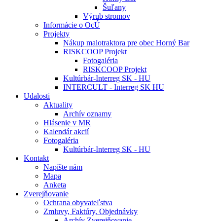
Šuľany
Výrub stromov
Informácie o OcÚ
Projekty
Nákup malotraktora pre obec Horný Bar
RISKCOOP Projekt
Fotogaléria
RISKCOOP Projekt
Kultúrbár-Interreg SK - HU
INTERCULT - Interreg SK HU
Udalosti
Aktuality
Archív oznamy
Hlásenie v MR
Kalendár akcií
Fotogaléria
Kultúrbár-Interreg SK - HU
Kontakt
Napíšte nám
Mapa
Anketa
Zverejňovanie
Ochrana obyvateľstva
Zmluvy, Faktúry, Objednávky
Archív Zverejňovanie