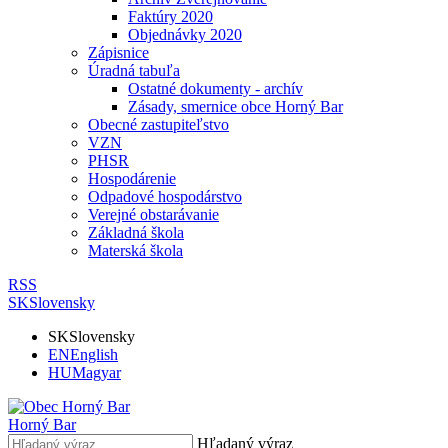
Faktúry 2020
Objednávky 2020
Zápisnice
Úradná tabuľa
Ostatné dokumenty - archív
Zásady, smernice obce Horný Bar
Obecné zastupiteľstvo
VZN
PHSR
Hospodárenie
Odpadové hospodárstvo
Verejné obstarávanie
Základná škola
Materská škola
RSS
SK
Slovensky
SK
Slovensky
EN
English
HU
Magyar
Horný Bar
Hľadaný výraz