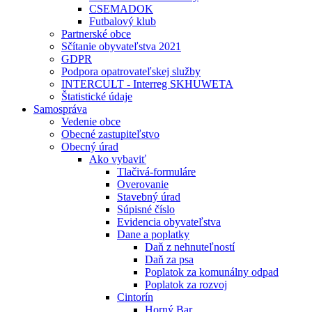
CSEMADOK
Futbalový klub
Partnerské obce
Sčítanie obyvateľstva 2021
GDPR
Podpora opatrovateľskej služby
INTERCULT - Interreg SKHUWETA
Štatistické údaje
Samospráva
Vedenie obce
Obecné zastupiteľstvo
Obecný úrad
Ako vybaviť
Tlačivá-formuláre
Overovanie
Stavebný úrad
Súpisné číslo
Evidencia obyvateľstva
Dane a poplatky
Daň z nehnuteľností
Daň za psa
Poplatok za komunálny odpad
Poplatok za rozvoj
Cintorín
Horný Bar