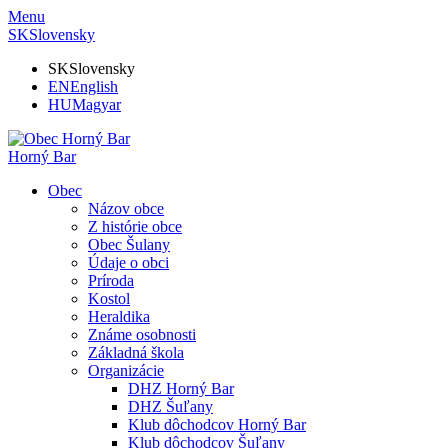
Menu
SK
Slovensky
SK
Slovensky
EN
English
HU
Magyar
Horný Bar
Obec
Názov obce
Z histórie obce
Obec Šulany
Údaje o obci
Príroda
Kostol
Heraldika
Známe osobnosti
Základná škola
Organizácie
DHZ Horný Bar
DHZ Šuľany
Klub dôchodcov Horný Bar
Klub dôchodcov Šuľany