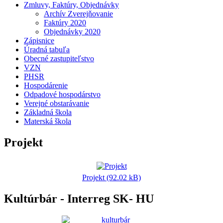
Zmluvy, Faktúry, Objednávky
Archív Zverejňovanie
Faktúry 2020
Objednávky 2020
Zápisnice
Úradná tabuľa
Obecné zastupiteľstvo
VZN
PHSR
Hospodárenie
Odpadové hospodárstvo
Verejné obstarávanie
Základná škola
Materská škola
Projekt
Projekt (92.02 kB)
Kultúrbár - Interreg SK- HU