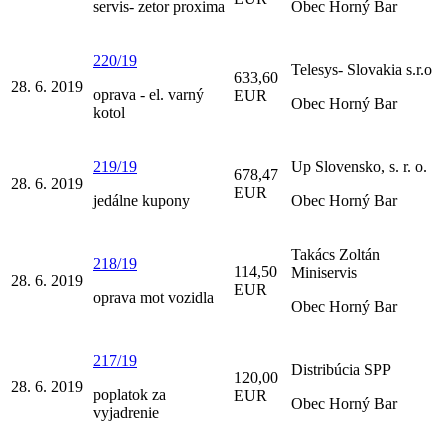
servis- zetor proxima
Obec Horný Bar
220/19
Telesys- Slovakia s.r.o
633,60
28. 6. 2019
oprava - el. varný
EUR
Obec Horný Bar
kotol
219/19
Up Slovensko, s. r. o.
678,47
28. 6. 2019
EUR
jedálne kupony
Obec Horný Bar
Takács Zoltán
218/19
114,50
Miniservis
28. 6. 2019
EUR
oprava mot vozidla
Obec Horný Bar
217/19
Distribúcia SPP
120,00
28. 6. 2019
poplatok za
EUR
Obec Horný Bar
vyjadrenie