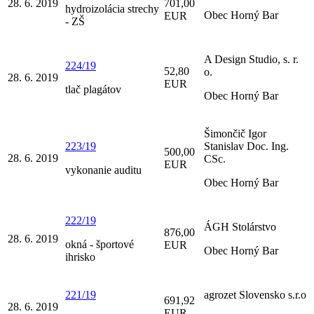
28. 6. 2019
701,00
hydroizolácia strechy
Obec Horný Bar
EUR
- ZŠ
A Design Studio, s. r.
224/19
52,80
o.
28. 6. 2019
EUR
tlač plagátov
Obec Horný Bar
Šimončič Igor
223/19
Stanislav Doc. Ing.
500,00
28. 6. 2019
CSc.
EUR
vykonanie auditu
Obec Horný Bar
222/19
ÁGH Stolárstvo
876,00
28. 6. 2019
okná - športové
EUR
Obec Horný Bar
ihrisko
221/19
agrozet Slovensko s.r.o
691,92
28. 6. 2019
EUR