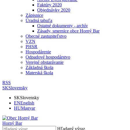
Faktúry 2020
Objednávky 2020
Zápisnice
Úradná tabuľa
Ostatné dokumenty - archív
Zásady, smernice obce Horný Bar
Obecné zastupiteľstvo
VZN
PHSR
Hospodárenie
Odpadové hospodárstvo
Verejné obstarávanie
Základná škola
Materská škola
RSS
SK
Slovensky
SK
Slovensky
EN
English
HU
Magyar
Horný Bar
Hľadaný výraz