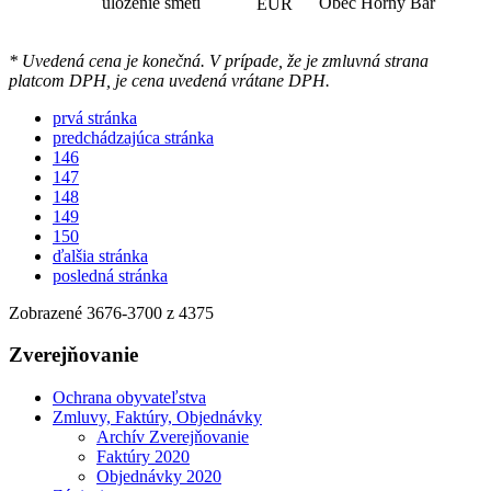
uloženie smeti
Obec Horný Bar
EUR
* Uvedená cena je konečná. V prípade, že je zmluvná strana
platcom DPH, je cena uvedená vrátane DPH.
prvá stránka
predchádzajúca stránka
146
147
148
149
150
ďalšia stránka
posledná stránka
Zobrazené
3676
-
3700
z 4375
Zverejňovanie
Ochrana obyvateľstva
Zmluvy, Faktúry, Objednávky
Archív Zverejňovanie
Faktúry 2020
Objednávky 2020