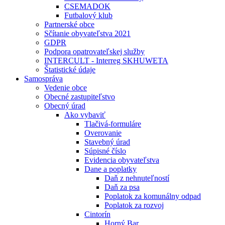
CSEMADOK
Futbalový klub
Partnerské obce
Sčítanie obyvateľstva 2021
GDPR
Podpora opatrovateľskej služby
INTERCULT - Interreg SKHUWETA
Štatistické údaje
Samospráva
Vedenie obce
Obecné zastupiteľstvo
Obecný úrad
Ako vybaviť
Tlačivá-formuláre
Overovanie
Stavebný úrad
Súpisné číslo
Evidencia obyvateľstva
Dane a poplatky
Daň z nehnuteľností
Daň za psa
Poplatok za komunálny odpad
Poplatok za rozvoj
Cintorín
Horný Bar