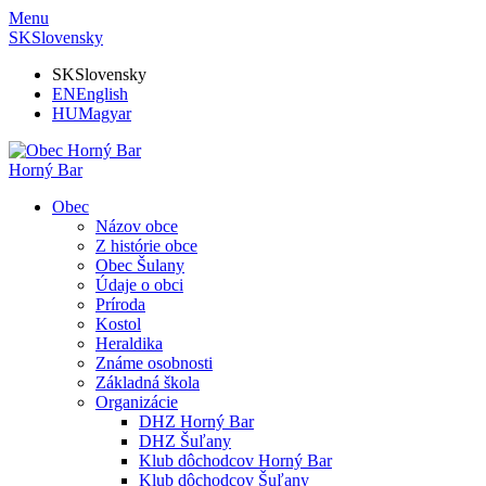
Menu
SK
Slovensky
SK
Slovensky
EN
English
HU
Magyar
Horný Bar
Obec
Názov obce
Z histórie obce
Obec Šulany
Údaje o obci
Príroda
Kostol
Heraldika
Známe osobnosti
Základná škola
Organizácie
DHZ Horný Bar
DHZ Šuľany
Klub dôchodcov Horný Bar
Klub dôchodcov Šuľany