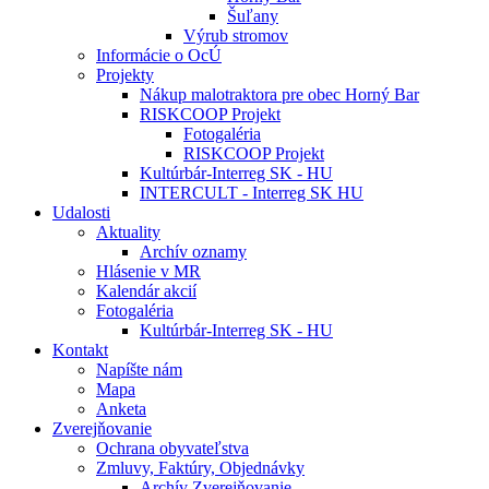
Šuľany
Výrub stromov
Informácie o OcÚ
Projekty
Nákup malotraktora pre obec Horný Bar
RISKCOOP Projekt
Fotogaléria
RISKCOOP Projekt
Kultúrbár-Interreg SK - HU
INTERCULT - Interreg SK HU
Udalosti
Aktuality
Archív oznamy
Hlásenie v MR
Kalendár akcií
Fotogaléria
Kultúrbár-Interreg SK - HU
Kontakt
Napíšte nám
Mapa
Anketa
Zverejňovanie
Ochrana obyvateľstva
Zmluvy, Faktúry, Objednávky
Archív Zverejňovanie