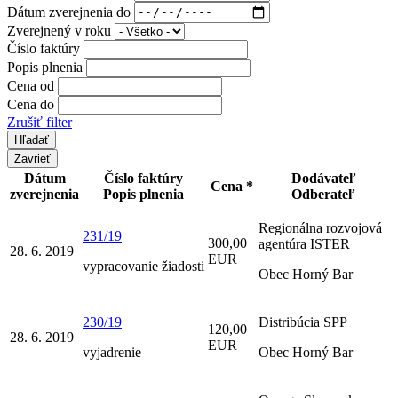
Dátum zverejnenia do
Zverejnený v roku
Číslo faktúry
Popis plnenia
Cena od
Cena do
Zrušiť filter
Zavrieť
Dátum
Číslo faktúry
Dodávateľ
Cena *
zverejnenia
Popis plnenia
Odberateľ
Regionálna rozvojová
231/19
300,00
agentúra ISTER
28. 6. 2019
EUR
vypracovanie žiadosti
Obec Horný Bar
230/19
Distribúcia SPP
120,00
28. 6. 2019
EUR
vyjadrenie
Obec Horný Bar