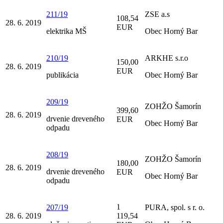
211/19
ZSE a.s
108,54
28. 6. 2019
EUR
elektrika MŠ
Obec Horný Bar
210/19
ARKHE s.r.o
150,00
28. 6. 2019
EUR
publikácia
Obec Horný Bar
209/19
ZOHŽO Šamorín
399,60
28. 6. 2019
drvenie dreveného
EUR
Obec Horný Bar
odpadu
208/19
ZOHŽO Šamorín
180,00
28. 6. 2019
drvenie dreveného
EUR
Obec Horný Bar
odpadu
1
207/19
PURA, spol. s r. o.
28. 6. 2019
119,54