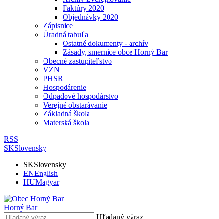
Faktúry 2020
Objednávky 2020
Zápisnice
Úradná tabuľa
Ostatné dokumenty - archív
Zásady, smernice obce Horný Bar
Obecné zastupiteľstvo
VZN
PHSR
Hospodárenie
Odpadové hospodárstvo
Verejné obstarávanie
Základná škola
Materská škola
RSS
SK
Slovensky
SK
Slovensky
EN
English
HU
Magyar
Horný Bar
Hľadaný výraz