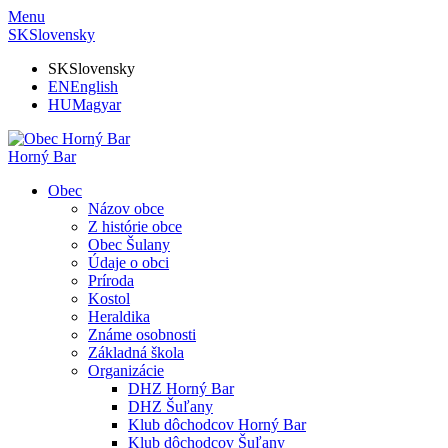
Menu
SK
Slovensky
SK
Slovensky
EN
English
HU
Magyar
Horný Bar
Obec
Názov obce
Z histórie obce
Obec Šulany
Údaje o obci
Príroda
Kostol
Heraldika
Známe osobnosti
Základná škola
Organizácie
DHZ Horný Bar
DHZ Šuľany
Klub dôchodcov Horný Bar
Klub dôchodcov Šuľany