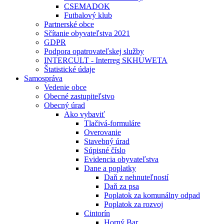
CSEMADOK
Futbalový klub
Partnerské obce
Sčítanie obyvateľstva 2021
GDPR
Podpora opatrovateľskej služby
INTERCULT - Interreg SKHUWETA
Štatistické údaje
Samospráva
Vedenie obce
Obecné zastupiteľstvo
Obecný úrad
Ako vybaviť
Tlačivá-formuláre
Overovanie
Stavebný úrad
Súpisné číslo
Evidencia obyvateľstva
Dane a poplatky
Daň z nehnuteľností
Daň za psa
Poplatok za komunálny odpad
Poplatok za rozvoj
Cintorín
Horný Bar