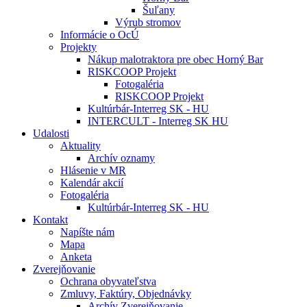
Šuľany
Výrub stromov
Informácie o OcÚ
Projekty
Nákup malotraktora pre obec Horný Bar
RISKCOOP Projekt
Fotogaléria
RISKCOOP Projekt
Kultúrbár-Interreg SK - HU
INTERCULT - Interreg SK HU
Udalosti
Aktuality
Archív oznamy
Hlásenie v MR
Kalendár akcií
Fotogaléria
Kultúrbár-Interreg SK - HU
Kontakt
Napíšte nám
Mapa
Anketa
Zverejňovanie
Ochrana obyvateľstva
Zmluvy, Faktúry, Objednávky
Archív Zverejňovanie