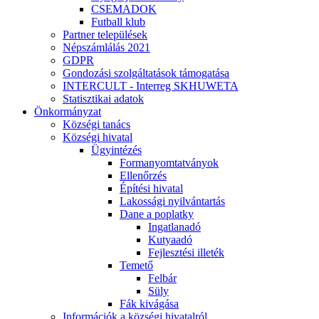
CSEMADOK
Futball klub
Partner települések
Népszámlálás 2021
GDPR
Gondozási szolgáltatások támogatása
INTERCULT - Interreg SKHUWETA
Statisztikai adatok
Önkormányzat
Községi tanács
Községi hivatal
Ügyintézés
Formanyomtatványok
Ellenőrzés
Építési hivatal
Lakossági nyilvántartás
Dane a poplatky
Ingatlanadó
Kutyaadó
Fejlesztési illeték
Temető
Felbár
Süly
Fák kivágása
Információk a községi hivatalról