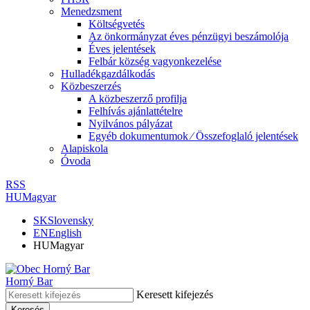
Menedzsment
Költségvetés
Az önkormányzat éves pénzügyi beszámolója
Éves jelentések
Felbár község vagyonkezelése
Hulladékgazdálkodás
Közbeszerzés
A közbeszerző profilja
Felhívás ajánlattételre
Nyilvános pályázat
Egyéb dokumentumok ⁄ Összefoglaló jelentések
Alapiskola
Óvoda
RSS
HU
Magyar
SK
Slovensky
EN
English
HU
Magyar
Horný Bar
Keresett kifejezés
Keresés