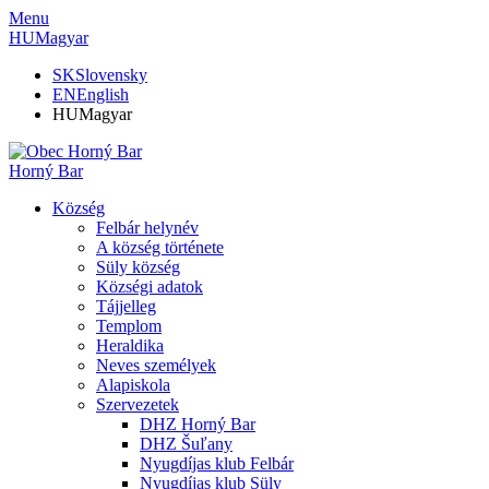
Menu
HU
Magyar
SK
Slovensky
EN
English
HU
Magyar
Horný Bar
Község
Felbár helynév
A község története
Süly község
Községi adatok
Tájjelleg
Templom
Heraldika
Neves személyek
Alapiskola
Szervezetek
DHZ Horný Bar
DHZ Šuľany
Nyugdíjas klub Felbár
Nyugdíjas klub Süly