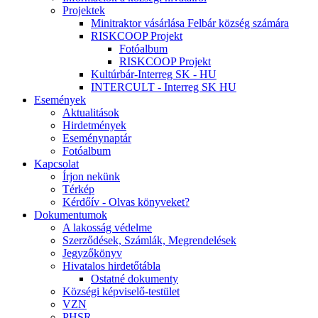
Projektek
Minitraktor vásárlása Felbár község számára
RISKCOOP Projekt
Fotóalbum
RISKCOOP Projekt
Kultúrbár-Interreg SK - HU
INTERCULT - Interreg SK HU
Események
Aktualitások
Hirdetmények
Eseménynaptár
Fotóalbum
Kapcsolat
Írjon nekünk
Térkép
Kérdőív - Olvas könyveket?
Dokumentumok
A lakosság védelme
Szerződések, Számlák, Megrendelések
Jegyzőkönyv
Hivatalos hirdetőtábla
Ostatné dokumenty
Községi képviselő-testület
VZN
PHSR