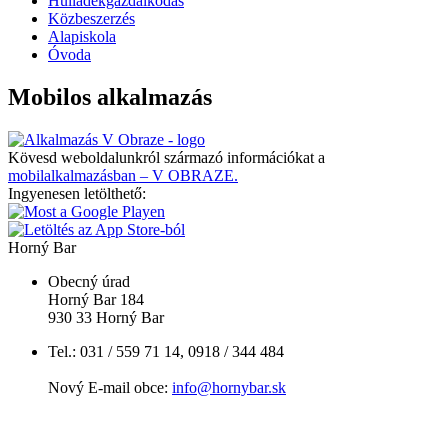
Hulladékgazdálkodás
Közbeszerzés
Alapiskola
Óvoda
Mobilos alkalmazás
Kövesd weboldalunkról származó információkat a
mobilalkalmazásban – V OBRAZE.
Ingyenesen letölthető:
Horný Bar
Obecný úrad
Horný Bar 184
930 33 Horný Bar
Tel.: 031 / 559 71 14, 0918 / 344 484
Nový E-mail obce:
info@hornybar.sk