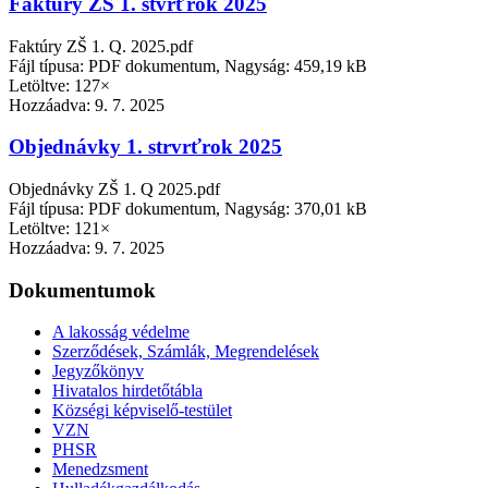
Faktúry ZŠ 1. štvrťrok 2025
Faktúry ZŠ 1. Q. 2025.pdf
Fájl típusa: PDF dokumentum, Nagyság: 459,19 kB
Letöltve: 127×
Hozzáadva:
9. 7. 2025
Objednávky 1. strvrťrok 2025
Objednávky ZŠ 1. Q 2025.pdf
Fájl típusa: PDF dokumentum, Nagyság: 370,01 kB
Letöltve: 121×
Hozzáadva:
9. 7. 2025
Dokumentumok
A lakosság védelme
Szerződések, Számlák, Megrendelések
Jegyzőkönyv
Hivatalos hirdetőtábla
Községi képviselő-testület
VZN
PHSR
Menedzsment