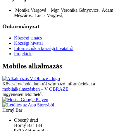
Monika Vargová , Mgr. Veronika Gányovics, Adam
Mészáros, Lucia Vargová,
Önkormányzat
Községi tanács
Községi hivatal
Információk a községi hivatalról
Projektek
Mobilos alkalmazás
Kövesd weboldalunkról származó információkat a
mobilalkalmazásban – V OBRAZE.
Ingyenesen letölthető:
Horný Bar
Obecný úrad
Horný Bar 184
930 33 Horný Bar