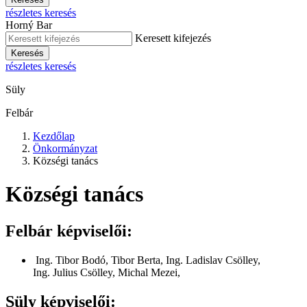
részletes keresés
Horný Bar
Keresett kifejezés
Keresés
részletes keresés
Süly
Felbár
Kezdőlap
Önkormányzat
Községi tanács
Községi tanács
Felbár képviselői:
Ing. Tibor Bodó, Tibor Berta, Ing. Ladislav Csölley,
Ing. Julius Csölley, Michal Mezei,
Süly képviselői: