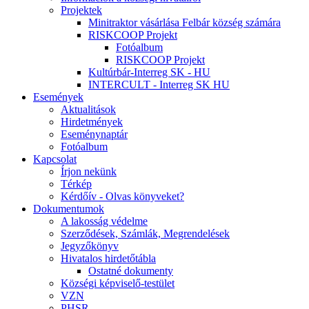
Projektek
Minitraktor vásárlása Felbár község számára
RISKCOOP Projekt
Fotóalbum
RISKCOOP Projekt
Kultúrbár-Interreg SK - HU
INTERCULT - Interreg SK HU
Események
Aktualitások
Hirdetmények
Eseménynaptár
Fotóalbum
Kapcsolat
Írjon nekünk
Térkép
Kérdőív - Olvas könyveket?
Dokumentumok
A lakosság védelme
Szerződések, Számlák, Megrendelések
Jegyzőkönyv
Hivatalos hirdetőtábla
Ostatné dokumenty
Községi képviselő-testület
VZN
PHSR