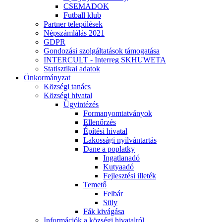
CSEMADOK
Futball klub
Partner települések
Népszámlálás 2021
GDPR
Gondozási szolgáltatások támogatása
INTERCULT - Interreg SKHUWETA
Statisztikai adatok
Önkormányzat
Községi tanács
Községi hivatal
Ügyintézés
Formanyomtatványok
Ellenőrzés
Építési hivatal
Lakossági nyilvántartás
Dane a poplatky
Ingatlanadó
Kutyaadó
Fejlesztési illeték
Temető
Felbár
Süly
Fák kivágása
Információk a községi hivatalról