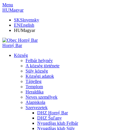
Menu
HU
Magyar
SK
Slovensky
EN
English
HU
Magyar
Horný Bar
Község
Felbár helynév
A község története
Süly község
Községi adatok
Tájjelleg
Templom
Heraldika
Neves személyek
Alapiskola
Szervezetek
DHZ Horný Bar
DHZ Šuľany
Nyugdíjas klub Felbár
Nyugdíjas klub Süly