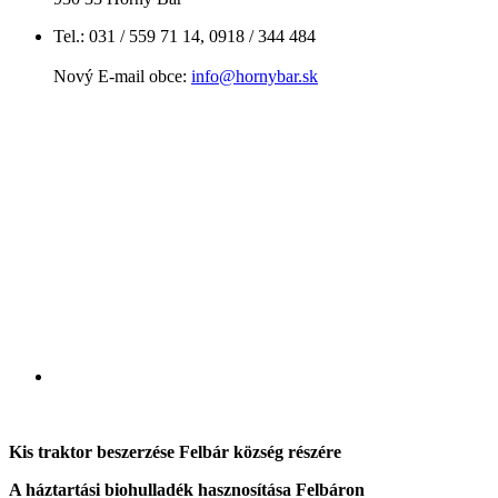
Tel.: 031 / 559 71 14, 0918 / 344 484
Nový E-mail obce:
info@hornybar.sk
Kis traktor beszerzése Felbár község részére
A háztartási biohulladék hasznosítása Felbáron