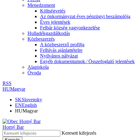
Menedzsment
Költségvetés
Az önkormányzat éves pénzügyi beszámolója
Éves jelentések
Felbár község vagyonkezelése
Hulladékgazdálkodás
Közbeszerzés
A közbeszerző profilja
Felhívás ajánlattételre
Nyilvános pályázat
Egyéb dokumentumok ⁄ Összefoglaló jelentések
Alapiskola
Óvoda
RSS
HU
Magyar
SK
Slovensky
EN
English
HU
Magyar
Horný Bar
Keresett kifejezés
Keresés