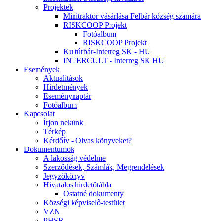
Projektek
Minitraktor vásárlása Felbár község számára
RISKCOOP Projekt
Fotóalbum
RISKCOOP Projekt
Kultúrbár-Interreg SK - HU
INTERCULT - Interreg SK HU
Események
Aktualitások
Hirdetmények
Eseménynaptár
Fotóalbum
Kapcsolat
Írjon nekünk
Térkép
Kérdőív - Olvas könyveket?
Dokumentumok
A lakosság védelme
Szerződések, Számlák, Megrendelések
Jegyzőkönyv
Hivatalos hirdetőtábla
Ostatné dokumenty
Községi képviselő-testület
VZN
PHSR