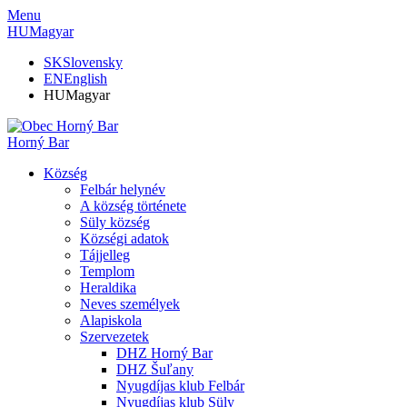
Menu
HU
Magyar
SK
Slovensky
EN
English
HU
Magyar
Horný Bar
Község
Felbár helynév
A község története
Süly község
Községi adatok
Tájjelleg
Templom
Heraldika
Neves személyek
Alapiskola
Szervezetek
DHZ Horný Bar
DHZ Šuľany
Nyugdíjas klub Felbár
Nyugdíjas klub Süly