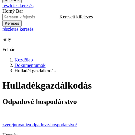
részletes keresés
Horný Bar
Keresett kifejezés
Keresés
részletes keresés
Süly
Felbár
Kezdőlap
Dokumentumok
Hulladékgazdálkodás
Hulladékgazdálkodás
Odpadové hospodárstvo
zverejnovanie/odpadove-hospodarstvo/
Keresés