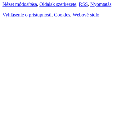
Nézet módosítása
,
Oldalak szerkezete
,
RSS
,
Nyomtatás
Vyhlásenie o prístupnosti
,
Cookies
,
Webové sídlo