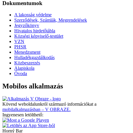
Dokumentumok
A lakosság védelme
Szerződések, Számlák, Megrendelések
Jegyzőkönyv
Hivatalos hirdetőtábla
Községi képviselő-testület
VZN
PHSR
Menedzsment
Hulladékgazdálkodás
Közbeszerzés
Alapiskola
Óvoda
Mobilos alkalmazás
Kövesd weboldalunkról származó információkat a
mobilalkalmazásban – V OBRAZE.
Ingyenesen letölthető:
Horný Bar