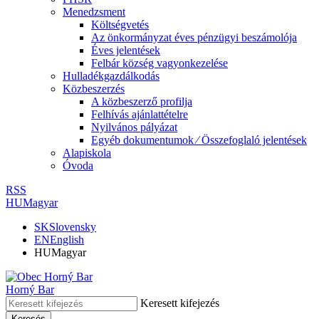
Menedzsment
Költségvetés
Az önkormányzat éves pénzügyi beszámolója
Éves jelentések
Felbár község vagyonkezelése
Hulladékgazdálkodás
Közbeszerzés
A közbeszerző profilja
Felhívás ajánlattételre
Nyilvános pályázat
Egyéb dokumentumok ⁄ Összefoglaló jelentések
Alapiskola
Óvoda
RSS
HU
Magyar
SK
Slovensky
EN
English
HU
Magyar
Horný Bar
Keresett kifejezés
Keresés