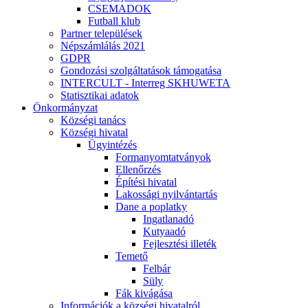
CSEMADOK
Futball klub
Partner települések
Népszámlálás 2021
GDPR
Gondozási szolgáltatások támogatása
INTERCULT - Interreg SKHUWETA
Statisztikai adatok
Önkormányzat
Községi tanács
Községi hivatal
Ügyintézés
Formanyomtatványok
Ellenőrzés
Építési hivatal
Lakossági nyilvántartás
Dane a poplatky
Ingatlanadó
Kutyaadó
Fejlesztési illeték
Temető
Felbár
Süly
Fák kivágása
Információk a községi hivatalról