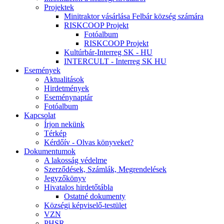
Projektek
Minitraktor vásárlása Felbár község számára
RISKCOOP Projekt
Fotóalbum
RISKCOOP Projekt
Kultúrbár-Interreg SK - HU
INTERCULT - Interreg SK HU
Események
Aktualitások
Hirdetmények
Eseménynaptár
Fotóalbum
Kapcsolat
Írjon nekünk
Térkép
Kérdőív - Olvas könyveket?
Dokumentumok
A lakosság védelme
Szerződések, Számlák, Megrendelések
Jegyzőkönyv
Hivatalos hirdetőtábla
Ostatné dokumenty
Községi képviselő-testület
VZN
PHSR