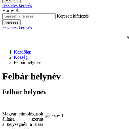
részletes keresés
Horný Bar
Keresett kifejezés
Keresés
részletes keresés
S
Kezdőlap
Község
Felbár helynév
Felbár helynév
Felbár helynév
Magyar etimológusok
állítása szerint
a helységnév a Baár