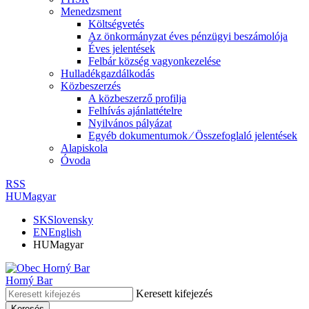
Menedzsment
Költségvetés
Az önkormányzat éves pénzügyi beszámolója
Éves jelentések
Felbár község vagyonkezelése
Hulladékgazdálkodás
Közbeszerzés
A közbeszerző profilja
Felhívás ajánlattételre
Nyilvános pályázat
Egyéb dokumentumok ⁄ Összefoglaló jelentések
Alapiskola
Óvoda
RSS
HU
Magyar
SK
Slovensky
EN
English
HU
Magyar
Horný Bar
Keresett kifejezés
Keresés