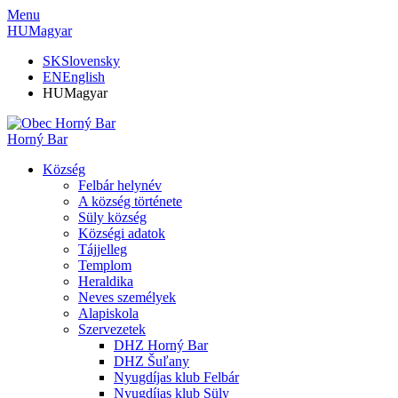
Menu
HU
Magyar
SK
Slovensky
EN
English
HU
Magyar
Horný Bar
Község
Felbár helynév
A község története
Süly község
Községi adatok
Tájjelleg
Templom
Heraldika
Neves személyek
Alapiskola
Szervezetek
DHZ Horný Bar
DHZ Šuľany
Nyugdíjas klub Felbár
Nyugdíjas klub Süly