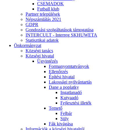
CSEMADOK
Futball klub
Partner települések
Népszámlálás 2021
GDPR
Gondozási szolgáltatások támogatása
INTERCULT - Interreg SKHUWETA
Statisztikai adatok
Önkormányzat
Községi tanács
Községi hivatal
Ügyintézés
Formanyomtatványok
Ellenőrzés
Építési hivatal
Lakossági nyilvántartás
Dane a poplatky
Ingatlanadó
Kutyaadó
Fejlesztési illeték
Temető
Felbár
Süly
Fák kivágása
Információk a községi hivatalról