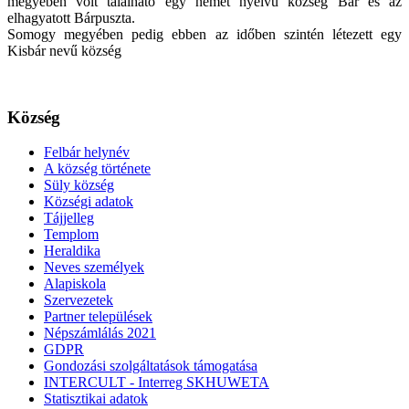
megyében volt található egy német nyelvű község Bár és az
elhagyatott Bárpuszta.
Somogy megyében pedig ebben az időben szintén létezett egy
Kisbár nevű község
Község
Felbár helynév
A község története
Süly község
Községi adatok
Tájjelleg
Templom
Heraldika
Neves személyek
Alapiskola
Szervezetek
Partner települések
Népszámlálás 2021
GDPR
Gondozási szolgáltatások támogatása
INTERCULT - Interreg SKHUWETA
Statisztikai adatok