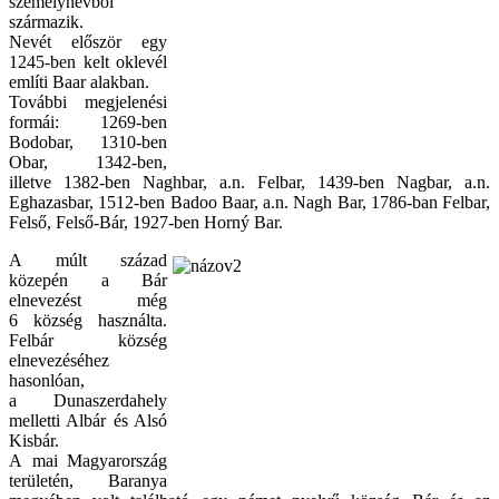
személynévből
származik.
Nevét először egy
1245-ben kelt oklevél
említi Baar alakban.
További megjelenési
formái: 1269-ben
Bodobar, 1310-ben
Obar, 1342-ben,
illetve 1382-ben Naghbar, a.n. Felbar, 1439-ben Nagbar, a.n.
Eghazasbar, 1512-ben Badoo Baar, a.n. Nagh Bar, 1786-ban Felbar,
Felső, Felső-Bár, 1927-ben Horný Bar.
A múlt század
közepén a Bár
elnevezést még
6 község használta.
Felbár község
elnevezéséhez
hasonlóan,
a Dunaszerdahely
melletti Albár és Alsó
Kisbár.
A mai Magyarország
területén, Baranya