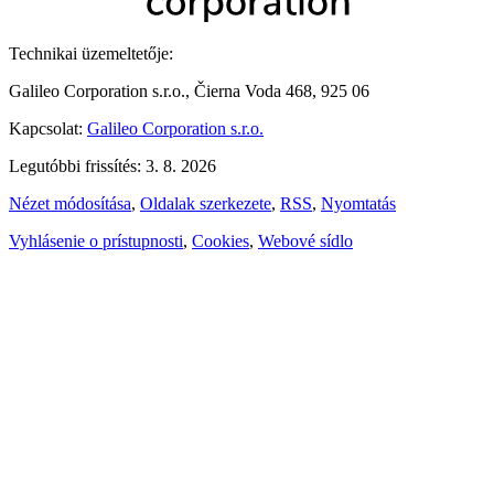
Technikai üzemeltetője:
Galileo Corporation s.r.o., Čierna Voda 468, 925 06
Kapcsolat:
Galileo Corporation s.r.o.
Legutóbbi frissítés: 3. 8. 2026
Nézet módosítása
,
Oldalak szerkezete
,
RSS
,
Nyomtatás
Vyhlásenie o prístupnosti
,
Cookies
,
Webové sídlo