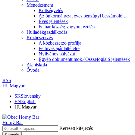
Menedzsment
Költségvetés
Az önkormányzat éves pénzügyi beszámolója
Éves jelentések
Felbár község vagyonkezelése
Hulladékgazdálkodás
Közbeszerzés
A közbeszerző profilja
Felhívás ajánlattételre
Nyilvános pályázat
Egyéb dokumentumok ⁄ Összefoglaló jelentések
Alapiskola
Óvoda
RSS
HU
Magyar
SK
Slovensky
EN
English
HU
Magyar
Horný Bar
Keresett kifejezés
Keresés