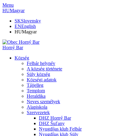
Menu
HU
Magyar
SK
Slovensky
EN
English
HU
Magyar
Horný Bar
Község
Felbár helynév
A község története
Süly község
Községi adatok
Tájjelleg
Templom
Heraldika
Neves személyek
Alapiskola
Szervezetek
DHZ Horný Bar
DHZ Šuľany
Nyugdíjas klub Felbár
Nyugdíjas klub Süly