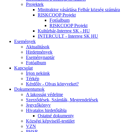
Projektek
Minitraktor vásárlása Felbár község számára
RISKCOOP Projekt
Fotóalbum
RISKCOOP Projekt
Kultúrbár-Interreg SK - HU
INTERCULT - Interreg SK HU
Események
Aktualitások
Hirdetmények
Eseménynaptár
Fotóalbum
Kapcsolat
Írjon nekünk
Térkép
Kérdőív - Olvas könyveket?
Dokumentumok
A lakosság védelme
Szerződések, Számlák, Megrendelések
Jegyzőkönyv
Hivatalos hirdetőtábla
Ostatné dokumenty
Községi képviselő-testület
VZN
PHSR