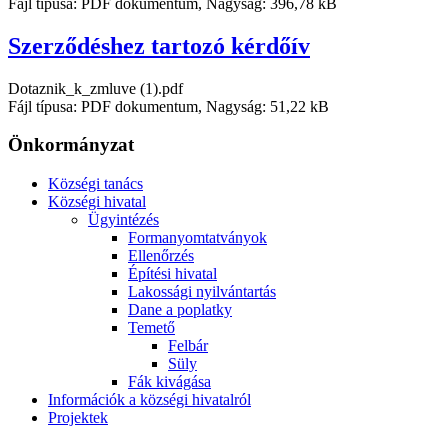
Fájl típusa: PDF dokumentum, Nagyság: 396,78 kB
Szerződéshez tartozó kérdőív
Dotaznik_k_zmluve (1).pdf
Fájl típusa: PDF dokumentum, Nagyság: 51,22 kB
Önkormányzat
Községi tanács
Községi hivatal
Ügyintézés
Formanyomtatványok
Ellenőrzés
Építési hivatal
Lakossági nyilvántartás
Dane a poplatky
Temető
Felbár
Süly
Fák kivágása
Információk a községi hivatalról
Projektek