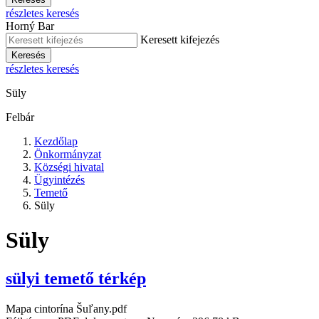
részletes keresés
Horný Bar
Keresett kifejezés
Keresés
részletes keresés
Süly
Felbár
Kezdőlap
Önkormányzat
Községi hivatal
Ügyintézés
Temető
Süly
Süly
sülyi temető térkép
Mapa cintorína Šuľany.pdf