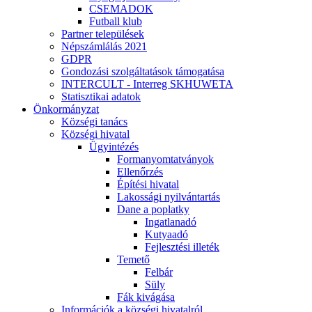
CSEMADOK
Futball klub
Partner települések
Népszámlálás 2021
GDPR
Gondozási szolgáltatások támogatása
INTERCULT - Interreg SKHUWETA
Statisztikai adatok
Önkormányzat
Községi tanács
Községi hivatal
Ügyintézés
Formanyomtatványok
Ellenőrzés
Építési hivatal
Lakossági nyilvántartás
Dane a poplatky
Ingatlanadó
Kutyaadó
Fejlesztési illeték
Temető
Felbár
Süly
Fák kivágása
Információk a községi hivatalról