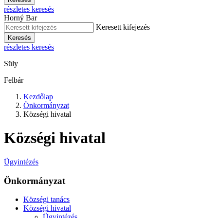
részletes keresés
Horný Bar
Keresett kifejezés
Keresés
részletes keresés
Süly
Felbár
Kezdőlap
Önkormányzat
Községi hivatal
Községi hivatal
Ügyintézés
Önkormányzat
Községi tanács
Községi hivatal
Ügyintézés