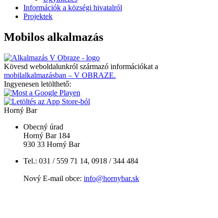
Információk a községi hivatalról
Projektek
Mobilos alkalmazás
Kövesd weboldalunkról származó információkat a
mobilalkalmazásban – V OBRAZE.
Ingyenesen letölthető:
Horný Bar
Obecný úrad
Horný Bar 184
930 33 Horný Bar
Tel.: 031 / 559 71 14, 0918 / 344 484
Nový E-mail obce:
info@hornybar.sk