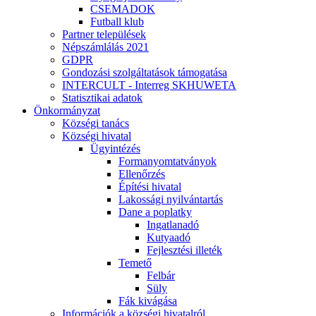
CSEMADOK
Futball klub
Partner települések
Népszámlálás 2021
GDPR
Gondozási szolgáltatások támogatása
INTERCULT - Interreg SKHUWETA
Statisztikai adatok
Önkormányzat
Községi tanács
Községi hivatal
Ügyintézés
Formanyomtatványok
Ellenőrzés
Építési hivatal
Lakossági nyilvántartás
Dane a poplatky
Ingatlanadó
Kutyaadó
Fejlesztési illeték
Temető
Felbár
Süly
Fák kivágása
Információk a községi hivatalról