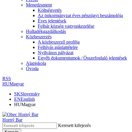
Menedzsment
Költségvetés
Az önkormányzat éves pénzügyi beszámolója
Éves jelentések
Felbár község vagyonkezelése
Hulladékgazdálkodás
Közbeszerzés
A közbeszerző profilja
Felhívás ajánlattételre
Nyilvános pályázat
Egyéb dokumentumok ⁄ Összefoglaló jelentések
Alapiskola
Óvoda
RSS
HU
Magyar
SK
Slovensky
EN
English
HU
Magyar
Horný Bar
Keresett kifejezés
Keresés