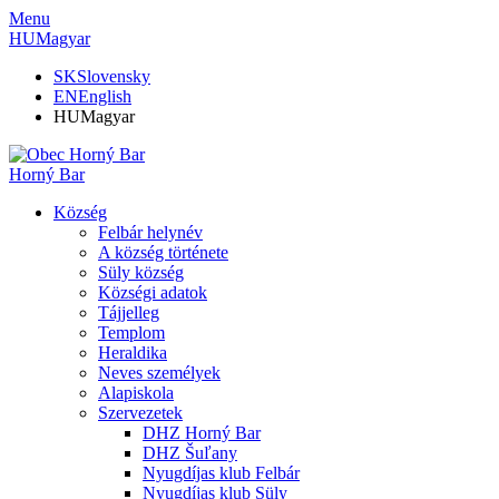
Menu
HU
Magyar
SK
Slovensky
EN
English
HU
Magyar
Horný Bar
Község
Felbár helynév
A község története
Süly község
Községi adatok
Tájjelleg
Templom
Heraldika
Neves személyek
Alapiskola
Szervezetek
DHZ Horný Bar
DHZ Šuľany
Nyugdíjas klub Felbár
Nyugdíjas klub Süly