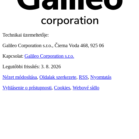
Technikai üzemeltetője:
Galileo Corporation s.r.o., Čierna Voda 468, 925 06
Kapcsolat:
Galileo Corporation s.r.o.
Legutóbbi frissítés: 3. 8. 2026
Nézet módosítása
,
Oldalak szerkezete
,
RSS
,
Nyomtatás
Vyhlásenie o prístupnosti
,
Cookies
,
Webové sídlo