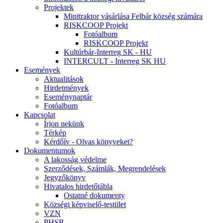
Projektek
Minitraktor vásárlása Felbár község számára
RISKCOOP Projekt
Fotóalbum
RISKCOOP Projekt
Kultúrbár-Interreg SK - HU
INTERCULT - Interreg SK HU
Események
Aktualitások
Hirdetmények
Eseménynaptár
Fotóalbum
Kapcsolat
Írjon nekünk
Térkép
Kérdőív - Olvas könyveket?
Dokumentumok
A lakosság védelme
Szerződések, Számlák, Megrendelések
Jegyzőkönyv
Hivatalos hirdetőtábla
Ostatné dokumenty
Községi képviselő-testület
VZN
PHSR