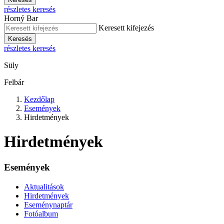
részletes keresés
Horný Bar
Keresett kifejezés
Keresés
részletes keresés
Süly
Felbár
Kezdőlap
Események
Hirdetmények
Hirdetmények
Események
Aktualitások
Hirdetmények
Eseménynaptár
Fotóalbum