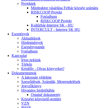
Projektek
Minitraktor vásárlása Felbár község számára
RISKCOOP Projekt
Fotóalbum
RISKCOOP Projekt
Kultúrbár-Interreg SK - HU
INTERCULT - Interreg SK HU
Események
Aktualitások
Hirdetmények
Eseménynaptár
Fotóalbum
Kapcsolat
Írjon nekünk
Térkép
Kérdőív - Olvas könyveket?
Dokumentumok
A lakosság védelme
Szerződések, Számlák, Megrendelések
Jegyzőkönyv
Hivatalos hirdetőtábla
Ostatné dokumenty
Községi képviselő-testület
VZN
PHSR