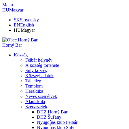
Menu
HU
Magyar
SK
Slovensky
EN
English
HU
Magyar
Horný Bar
Község
Felbár helynév
A község története
Süly község
Községi adatok
Tájjelleg
Templom
Heraldika
Neves személyek
Alapiskola
Szervezetek
DHZ Horný Bar
DHZ Šuľany
Nyugdíjas klub Felbár
Nyugdíjas klub Süly