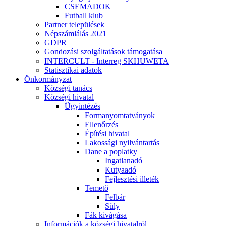
CSEMADOK
Futball klub
Partner települések
Népszámlálás 2021
GDPR
Gondozási szolgáltatások támogatása
INTERCULT - Interreg SKHUWETA
Statisztikai adatok
Önkormányzat
Községi tanács
Községi hivatal
Ügyintézés
Formanyomtatványok
Ellenőrzés
Építési hivatal
Lakossági nyilvántartás
Dane a poplatky
Ingatlanadó
Kutyaadó
Fejlesztési illeték
Temető
Felbár
Süly
Fák kivágása
Információk a községi hivatalról