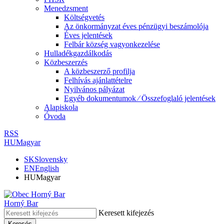
Menedzsment
Költségvetés
Az önkormányzat éves pénzügyi beszámolója
Éves jelentések
Felbár község vagyonkezelése
Hulladékgazdálkodás
Közbeszerzés
A közbeszerző profilja
Felhívás ajánlattételre
Nyilvános pályázat
Egyéb dokumentumok ⁄ Összefoglaló jelentések
Alapiskola
Óvoda
RSS
HU
Magyar
SK
Slovensky
EN
English
HU
Magyar
Horný Bar
Keresett kifejezés
Keresés