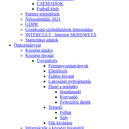
CSEMADOK
Futball klub
Partner települések
Népszámlálás 2021
GDPR
Gondozási szolgáltatások támogatása
INTERCULT - Interreg SKHUWETA
Statisztikai adatok
Önkormányzat
Községi tanács
Községi hivatal
Ügyintézés
Formanyomtatványok
Ellenőrzés
Építési hivatal
Lakossági nyilvántartás
Dane a poplatky
Ingatlanadó
Kutyaadó
Fejlesztési illeték
Temető
Felbár
Süly
Fák kivágása
Információk a községi hivatalról