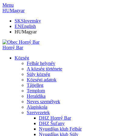
Menu
HU
Magyar
SK
Slovensky
EN
English
HU
Magyar
Horný Bar
Község
Felbár helynév
A község története
Süly község
Községi adatok
Tájjelleg
Templom
Heraldika
Neves személyek
Alapiskola
Szervezetek
DHZ Horný Bar
DHZ Šuľany
Nyugdíjas klub Felbár
Nyugdíjas klub Süly