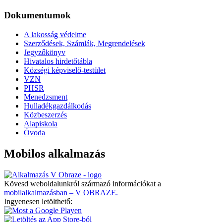
Dokumentumok
A lakosság védelme
Szerződések, Számlák, Megrendelések
Jegyzőkönyv
Hivatalos hirdetőtábla
Községi képviselő-testület
VZN
PHSR
Menedzsment
Hulladékgazdálkodás
Közbeszerzés
Alapiskola
Óvoda
Mobilos alkalmazás
Kövesd weboldalunkról származó információkat a
mobilalkalmazásban – V OBRAZE.
Ingyenesen letölthető: