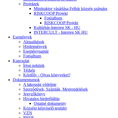
Projektek
Minitraktor vásárlása Felbár község számára
RISKCOOP Projekt
Fotóalbum
RISKCOOP Projekt
Kultúrbár-Interreg SK - HU
INTERCULT - Interreg SK HU
Események
Aktualitások
Hirdetmények
Eseménynaptár
Fotóalbum
Kapcsolat
Írjon nekünk
Térkép
Kérdőív - Olvas könyveket?
Dokumentumok
A lakosság védelme
Szerződések, Számlák, Megrendelések
Jegyzőkönyv
Hivatalos hirdetőtábla
Ostatné dokumenty
Községi képviselő-testület
VZN
PHSR