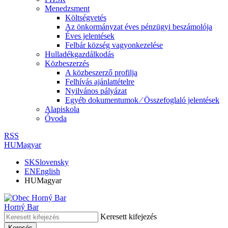
Menedzsment
Költségvetés
Az önkormányzat éves pénzügyi beszámolója
Éves jelentések
Felbár község vagyonkezelése
Hulladékgazdálkodás
Közbeszerzés
A közbeszerző profilja
Felhívás ajánlattételre
Nyilvános pályázat
Egyéb dokumentumok ⁄ Összefoglaló jelentések
Alapiskola
Óvoda
RSS
HU
Magyar
SK
Slovensky
EN
English
HU
Magyar
Horný Bar
Keresett kifejezés
Keresés