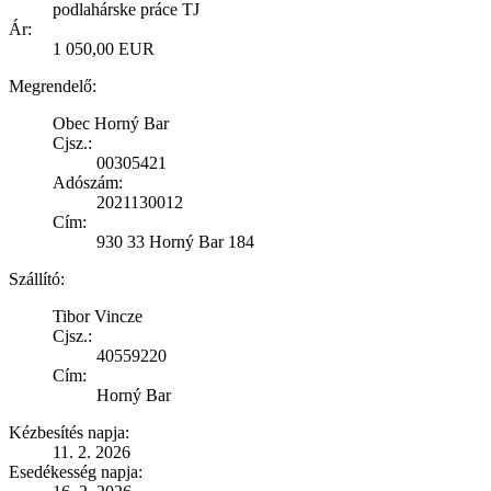
podlahárske práce TJ
Ár:
1 050,00 EUR
Megrendelő:
Obec Horný Bar
Cjsz.:
00305421
Adószám:
2021130012
Cím:
930 33 Horný Bar 184
Szállító:
Tibor Vincze
Cjsz.:
40559220
Cím:
Horný Bar
Kézbesítés napja:
11. 2. 2026
Esedékesség napja: