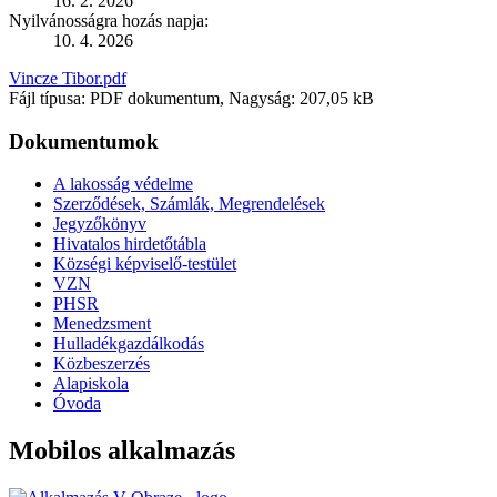
16. 2. 2026
Nyilvánosságra hozás napja:
10. 4. 2026
Vincze Tibor.pdf
Fájl típusa: PDF dokumentum, Nagyság: 207,05 kB
Dokumentumok
A lakosság védelme
Szerződések, Számlák, Megrendelések
Jegyzőkönyv
Hivatalos hirdetőtábla
Községi képviselő-testület
VZN
PHSR
Menedzsment
Hulladékgazdálkodás
Közbeszerzés
Alapiskola
Óvoda
Mobilos alkalmazás