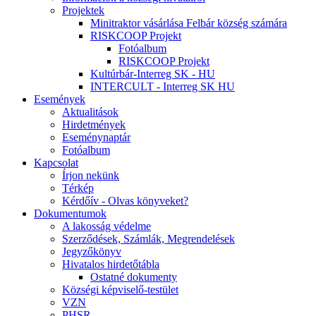
Projektek
Minitraktor vásárlása Felbár község számára
RISKCOOP Projekt
Fotóalbum
RISKCOOP Projekt
Kultúrbár-Interreg SK - HU
INTERCULT - Interreg SK HU
Események
Aktualitások
Hirdetmények
Eseménynaptár
Fotóalbum
Kapcsolat
Írjon nekünk
Térkép
Kérdőív - Olvas könyveket?
Dokumentumok
A lakosság védelme
Szerződések, Számlák, Megrendelések
Jegyzőkönyv
Hivatalos hirdetőtábla
Ostatné dokumenty
Községi képviselő-testület
VZN
PHSR