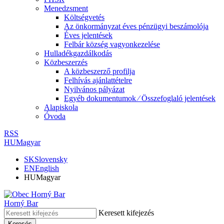
Menedzsment
Költségvetés
Az önkormányzat éves pénzügyi beszámolója
Éves jelentések
Felbár község vagyonkezelése
Hulladékgazdálkodás
Közbeszerzés
A közbeszerző profilja
Felhívás ajánlattételre
Nyilvános pályázat
Egyéb dokumentumok ⁄ Összefoglaló jelentések
Alapiskola
Óvoda
RSS
HU
Magyar
SK
Slovensky
EN
English
HU
Magyar
Horný Bar
Keresett kifejezés
Keresés