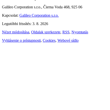
Galileo Corporation s.r.o., Čierna Voda 468, 925 06
Kapcsolat:
Galileo Corporation s.r.o.
Legutóbbi frissítés: 3. 8. 2026
Nézet módosítása
,
Oldalak szerkezete
,
RSS
,
Nyomtatás
Vyhlásenie o prístupnosti
,
Cookies
,
Webové sídlo