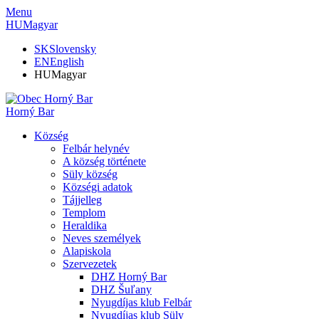
Menu
HU
Magyar
SK
Slovensky
EN
English
HU
Magyar
Horný Bar
Község
Felbár helynév
A község története
Süly község
Községi adatok
Tájjelleg
Templom
Heraldika
Neves személyek
Alapiskola
Szervezetek
DHZ Horný Bar
DHZ Šuľany
Nyugdíjas klub Felbár
Nyugdíjas klub Süly