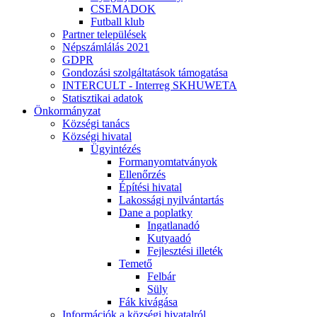
CSEMADOK
Futball klub
Partner települések
Népszámlálás 2021
GDPR
Gondozási szolgáltatások támogatása
INTERCULT - Interreg SKHUWETA
Statisztikai adatok
Önkormányzat
Községi tanács
Községi hivatal
Ügyintézés
Formanyomtatványok
Ellenőrzés
Építési hivatal
Lakossági nyilvántartás
Dane a poplatky
Ingatlanadó
Kutyaadó
Fejlesztési illeték
Temető
Felbár
Süly
Fák kivágása
Információk a községi hivatalról