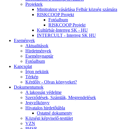
Projektek
Minitraktor vásárlása Felbár község számára
RISKCOOP Projekt
Fotóalbum
RISKCOOP Projekt
Kultúrbár-Interreg SK - HU
INTERCULT - Interreg SK HU
Események
Aktualitások
Hirdetmények
Eseménynaptár
Fotóalbum
Kapcsolat
Írjon nekünk
Térkép
Kérdőív - Olvas könyveket?
Dokumentumok
A lakosság védelme
Szerződések, Számlák, Megrendelések
Jegyzőkönyv
Hivatalos hirdetőtábla
Ostatné dokumenty
Községi képviselő-testület
VZN
PHSR