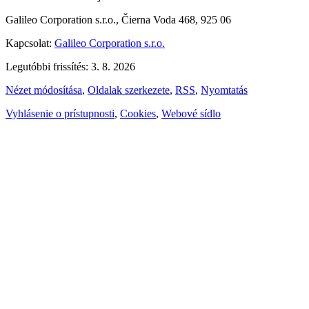
Galileo Corporation s.r.o., Čierna Voda 468, 925 06
Kapcsolat:
Galileo Corporation s.r.o.
Legutóbbi frissítés: 3. 8. 2026
Nézet módosítása
,
Oldalak szerkezete
,
RSS
,
Nyomtatás
Vyhlásenie o prístupnosti
,
Cookies
,
Webové sídlo