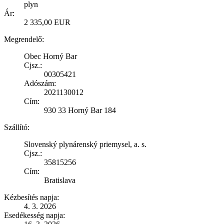
plyn
Ár:
2 335,00 EUR
Megrendelő:
Obec Horný Bar
Cjsz.:
00305421
Adószám:
2021130012
Cím:
930 33 Horný Bar 184
Szállító:
Slovenský plynárenský priemysel, a. s.
Cjsz.:
35815256
Cím:
Bratislava
Kézbesítés napja:
4. 3. 2026
Esedékesség napja: