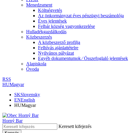
Menedzsment
Költségvetés
Az önkormányzat éves pénzügyi beszámolója
Éves jelentések
Felbár község vagyonkezelése
Hulladékgazdálkodás
Közbeszerzés
A közbeszerző profilja
Felhívás ajánlattételre
Nyilvános pályázat
Egyéb dokumentumok ⁄ Összefoglaló jelentések
Alapiskola
Óvoda
RSS
HU
Magyar
SK
Slovensky
EN
English
HU
Magyar
Horný Bar
Keresett kifejezés
Keresés