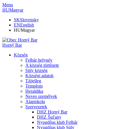
Menu
HU
Magyar
SK
Slovensky
EN
English
HU
Magyar
Horný Bar
Község
Felbár helynév
A község története
Süly község
Községi adatok
Tájjelleg
Templom
Heraldika
Neves személyek
Alapiskola
Szervezetek
DHZ Horný Bar
DHZ Šuľany
Nyugdíjas klub Felbár
Nyugdíjas klub Süly