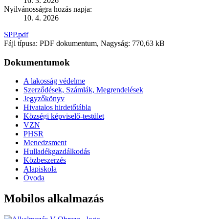
16. 3. 2026
Nyilvánosságra hozás napja:
10. 4. 2026
SPP.pdf
Fájl típusa: PDF dokumentum, Nagyság: 770,63 kB
Dokumentumok
A lakosság védelme
Szerződések, Számlák, Megrendelések
Jegyzőkönyv
Hivatalos hirdetőtábla
Községi képviselő-testület
VZN
PHSR
Menedzsment
Hulladékgazdálkodás
Közbeszerzés
Alapiskola
Óvoda
Mobilos alkalmazás