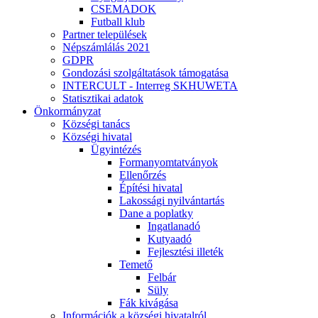
CSEMADOK
Futball klub
Partner települések
Népszámlálás 2021
GDPR
Gondozási szolgáltatások támogatása
INTERCULT - Interreg SKHUWETA
Statisztikai adatok
Önkormányzat
Községi tanács
Községi hivatal
Ügyintézés
Formanyomtatványok
Ellenőrzés
Építési hivatal
Lakossági nyilvántartás
Dane a poplatky
Ingatlanadó
Kutyaadó
Fejlesztési illeték
Temető
Felbár
Süly
Fák kivágása
Információk a községi hivatalról