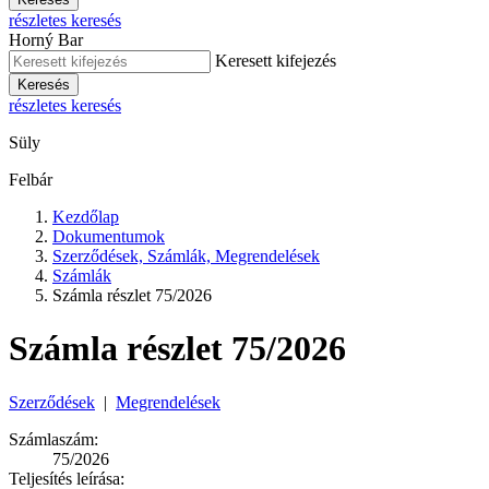
részletes keresés
Horný Bar
Keresett kifejezés
Keresés
részletes keresés
Süly
Felbár
Kezdőlap
Dokumentumok
Szerződések, Számlák, Megrendelések
Számlák
Számla részlet 75/2026
Számla részlet 75/2026
Szerződések
|
Megrendelések
Számlaszám:
75/2026
Teljesítés leírása: