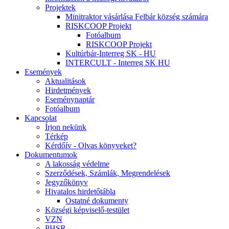
Projektek
Minitraktor vásárlása Felbár község számára
RISKCOOP Projekt
Fotóalbum
RISKCOOP Projekt
Kultúrbár-Interreg SK - HU
INTERCULT - Interreg SK HU
Események
Aktualitások
Hirdetmények
Eseménynaptár
Fotóalbum
Kapcsolat
Írjon nekünk
Térkép
Kérdőív - Olvas könyveket?
Dokumentumok
A lakosság védelme
Szerződések, Számlák, Megrendelések
Jegyzőkönyv
Hivatalos hirdetőtábla
Ostatné dokumenty
Községi képviselő-testület
VZN
PHSR