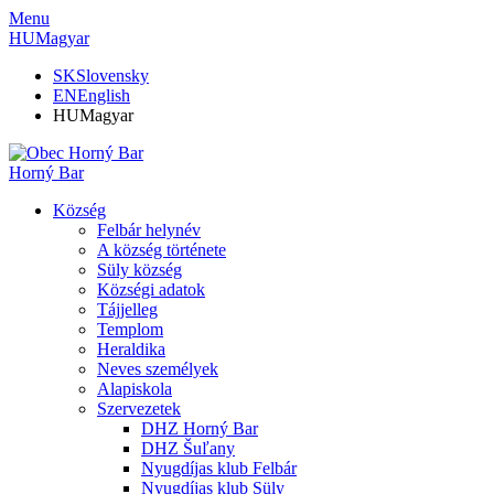
Menu
HU
Magyar
SK
Slovensky
EN
English
HU
Magyar
Horný Bar
Község
Felbár helynév
A község története
Süly község
Községi adatok
Tájjelleg
Templom
Heraldika
Neves személyek
Alapiskola
Szervezetek
DHZ Horný Bar
DHZ Šuľany
Nyugdíjas klub Felbár
Nyugdíjas klub Süly