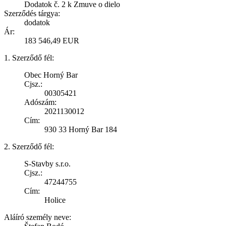
Dodatok č. 2 k Zmuve o dielo
Szerződés tárgya:
dodatok
Ár:
183 546,49 EUR
1. Szerződő fél:
Obec Horný Bar
Cjsz.:
00305421
Adószám:
2021130012
Cím:
930 33 Horný Bar 184
2. Szerződő fél:
S-Stavby s.r.o.
Cjsz.:
47244755
Cím:
Holice
Aláíró személy neve: