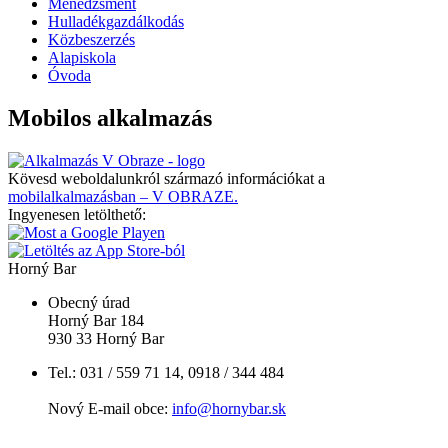
Menedzsment
Hulladékgazdálkodás
Közbeszerzés
Alapiskola
Óvoda
Mobilos alkalmazás
Kövesd weboldalunkról származó információkat a
mobilalkalmazásban – V OBRAZE.
Ingyenesen letölthető:
Horný Bar
Obecný úrad
Horný Bar 184
930 33 Horný Bar
Tel.: 031 / 559 71 14, 0918 / 344 484
Nový E-mail obce:
info@hornybar.sk