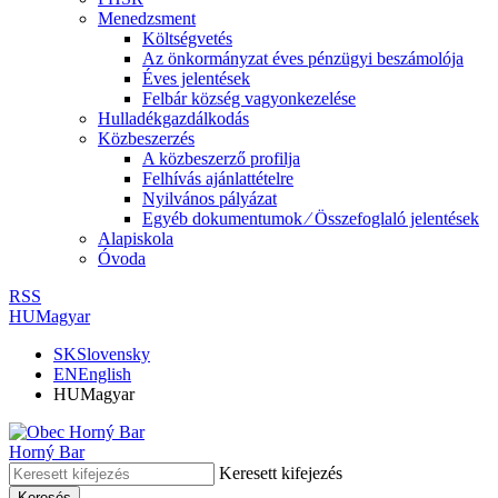
Menedzsment
Költségvetés
Az önkormányzat éves pénzügyi beszámolója
Éves jelentések
Felbár község vagyonkezelése
Hulladékgazdálkodás
Közbeszerzés
A közbeszerző profilja
Felhívás ajánlattételre
Nyilvános pályázat
Egyéb dokumentumok ⁄ Összefoglaló jelentések
Alapiskola
Óvoda
RSS
HU
Magyar
SK
Slovensky
EN
English
HU
Magyar
Horný Bar
Keresett kifejezés
Keresés