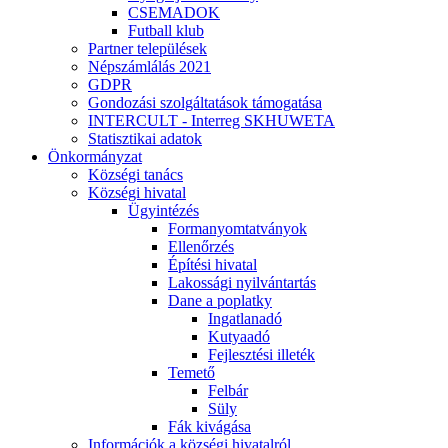
CSEMADOK
Futball klub
Partner települések
Népszámlálás 2021
GDPR
Gondozási szolgáltatások támogatása
INTERCULT - Interreg SKHUWETA
Statisztikai adatok
Önkormányzat
Községi tanács
Községi hivatal
Ügyintézés
Formanyomtatványok
Ellenőrzés
Építési hivatal
Lakossági nyilvántartás
Dane a poplatky
Ingatlanadó
Kutyaadó
Fejlesztési illeték
Temető
Felbár
Süly
Fák kivágása
Információk a községi hivatalról