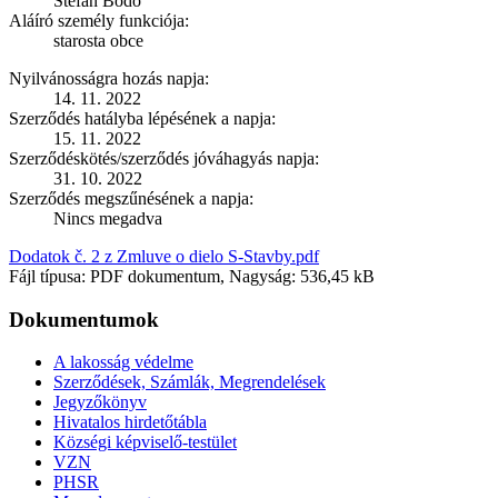
Štefan Bodó
Aláíró személy funkciója:
starosta obce
Nyilvánosságra hozás napja:
14. 11. 2022
Szerződés hatályba lépésének a napja:
15. 11. 2022
Szerződéskötés/szerződés jóváhagyás napja:
31. 10. 2022
Szerződés megszűnésének a napja:
Nincs megadva
Dodatok č. 2 z Zmluve o dielo S-Stavby.pdf
Fájl típusa: PDF dokumentum, Nagyság: 536,45 kB
Dokumentumok
A lakosság védelme
Szerződések, Számlák, Megrendelések
Jegyzőkönyv
Hivatalos hirdetőtábla
Községi képviselő-testület
VZN
PHSR