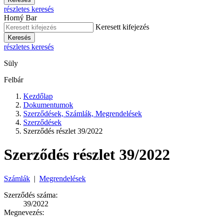
részletes keresés
Horný Bar
Keresett kifejezés
Keresés
részletes keresés
Süly
Felbár
Kezdőlap
Dokumentumok
Szerződések, Számlák, Megrendelések
Szerződések
Szerződés részlet 39/2022
Szerződés részlet 39/2022
Számlák
|
Megrendelések
Szerződés száma:
39/2022
Megnevezés: