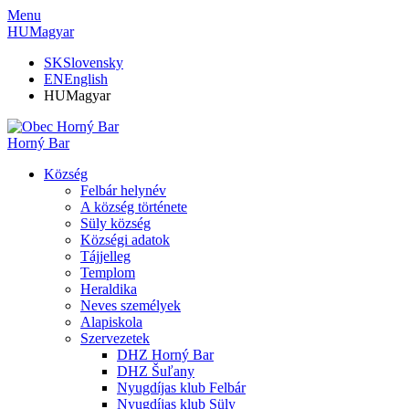
Menu
HU
Magyar
SK
Slovensky
EN
English
HU
Magyar
Horný Bar
Község
Felbár helynév
A község története
Süly község
Községi adatok
Tájjelleg
Templom
Heraldika
Neves személyek
Alapiskola
Szervezetek
DHZ Horný Bar
DHZ Šuľany
Nyugdíjas klub Felbár
Nyugdíjas klub Süly