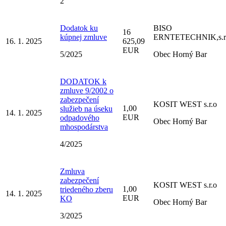
2
Dodatok ku
BISO
16
kúpnej zmluve
ERNTETECHNIK,s.r.
16. 1. 2025
625,09
EUR
5/2025
Obec Horný Bar
DODATOK k
zmluve 9/2002 o
zabezpečení
KOSIT WEST s.r.o
1,00
služieb na úseku
14. 1. 2025
EUR
odpadového
Obec Horný Bar
mhospodárstva
4/2025
Zmluva
zabezpečení
KOSIT WEST s.r.o
1,00
triedeného zberu
14. 1. 2025
EUR
KO
Obec Horný Bar
3/2025