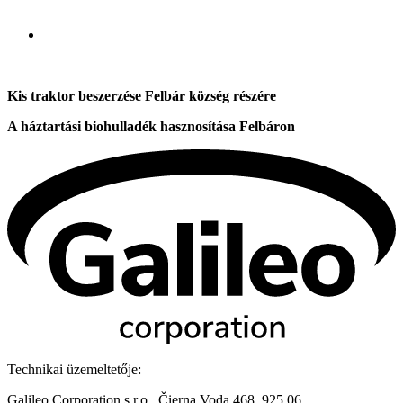
Kis traktor beszerzése Felbár község részére
A háztartási biohulladék hasznosítása Felbáron
Technikai üzemeltetője:
Galileo Corporation s.r.o., Čierna Voda 468, 925 06