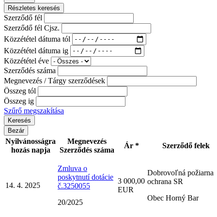
Részletes keresés
Szerződő fél
Szerződő fél Cjsz.
Közzététel dátuma tól
Közzététel dátuma ig
Közzététel éve
Szerződés száma
Megnevezés / Tárgy szerződések
Összeg tól
Összeg ig
Szűrő megszakítása
Bezár
Nyilvánosságra
Megnevezés
Ár *
Szerződő felek
hozás napja
Szerződés száma
Zmluva o
Dobrovoľná požiarna
poskytnutí dotácie
3 000,00
ochrana SR
14. 4. 2025
č.3250055
EUR
Obec Horný Bar
20/2025