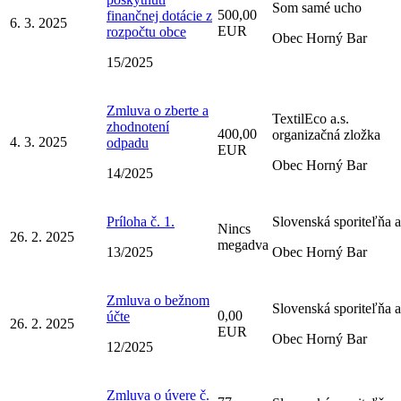
Som samé ucho
500,00
finančnej dotácie z
6. 3. 2025
EUR
rozpočtu obce
Obec Horný Bar
15/2025
Zmluva o zberte a
TextilEco a.s.
zhodnotení
400,00
organizačná zložka
4. 3. 2025
odpadu
EUR
Obec Horný Bar
14/2025
Príloha č. 1.
Slovenská sporiteľňa a
Nincs
26. 2. 2025
megadva
13/2025
Obec Horný Bar
Zmluva o bežnom
Slovenská sporiteľňa a
0,00
účte
26. 2. 2025
EUR
Obec Horný Bar
12/2025
Zmluva o úvere č.