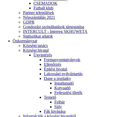
CSEMADOK
Futball klub
Partner települések
Népszámlálás 2021
GDPR
Gondozási szolgáltatások támogatása
INTERCULT - Interreg SKHUWETA
Statisztikai adatok
Önkormányzat
Községi tanács
Községi hivatal
Ügyintézés
Formanyomtatványok
Ellenőrzés
Építési hivatal
Lakossági nyilvántartás
Dane a poplatky
Ingatlanadó
Kutyaadó
Fejlesztési illeték
Temető
Felbár
Süly
Fák kivágása
Információk a községi hivatalról