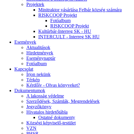
Projektek
Minitraktor vásárlása Felbár község számára
RISKCOOP Projekt
Fotóalbum
RISKCOOP Projekt
Kultúrbár-Interreg SK - HU
INTERCULT - Interreg SK HU
Események
Aktualitások
Hirdetmények
Eseménynaptár
Fotóalbum
Kapcsolat
Írjon nekünk
Térkép
Kérdőív - Olvas könyveket?
Dokumentumok
A lakosság védelme
Szerződések, Számlák, Megrendelések
Jegyzőkönyv
Hivatalos hirdetőtábla
Ostatné dokumenty
Községi képviselő-testület
VZN
PHSR