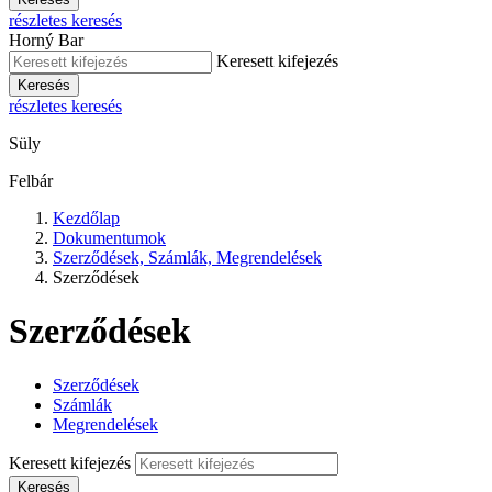
részletes keresés
Horný Bar
Keresett kifejezés
Keresés
részletes keresés
Süly
Felbár
Kezdőlap
Dokumentumok
Szerződések, Számlák, Megrendelések
Szerződések
Szerződések
Szerződések
Számlák
Megrendelések
Keresett kifejezés
Keresés