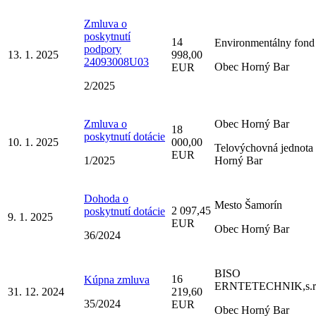
Zmluva o
poskytnutí
14
Environmentálny fond
podpory
13. 1. 2025
998,00
24093008U03
Obec Horný Bar
EUR
2/2025
Zmluva o
Obec Horný Bar
18
poskytnutí dotácie
10. 1. 2025
000,00
Telovýchovná jednota
EUR
1/2025
Horný Bar
Dohoda o
Mesto Šamorín
2 097,45
poskytnutí dotácie
9. 1. 2025
EUR
Obec Horný Bar
36/2024
BISO
16
Kúpna zmluva
ERNTETECHNIK,s.r.
31. 12. 2024
219,60
35/2024
EUR
Obec Horný Bar