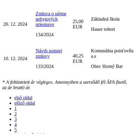
Zmluva o nájme
nebytových
Základná škola
25,00
20. 12. 2024
príestorov
EUR
Hauer robert
134/2024
Návrh poisnej
Komunálna poisťovňa
40,25
zmluvy
a.s
10. 12. 2024
EUR
133/2024
Obec Horný Bar
* A feltüntetett ár végleges. Amennyiben a szerződő fél ÁFA fizető,
az ár bruttó ár.
első oldal
előző oldal
1
2
3
4
5