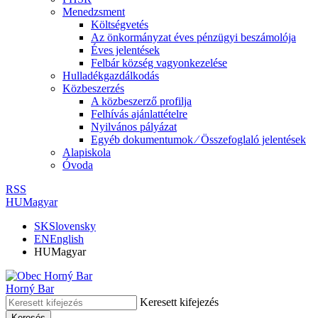
Menedzsment
Költségvetés
Az önkormányzat éves pénzügyi beszámolója
Éves jelentések
Felbár község vagyonkezelése
Hulladékgazdálkodás
Közbeszerzés
A közbeszerző profilja
Felhívás ajánlattételre
Nyilvános pályázat
Egyéb dokumentumok ⁄ Összefoglaló jelentések
Alapiskola
Óvoda
RSS
HU
Magyar
SK
Slovensky
EN
English
HU
Magyar
Horný Bar
Keresett kifejezés
Keresés