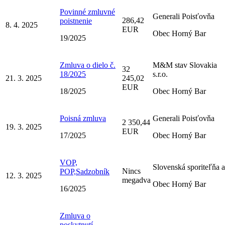
Povinné zmluvné
Generali Poisťovňa
286,42
poistnenie
8. 4. 2025
EUR
Obec Horný Bar
19/2025
Zmluva o dielo č.
M&M stav Slovakia
32
18/2025
s.r.o.
21. 3. 2025
245,02
EUR
18/2025
Obec Horný Bar
Poisná zmluva
Generali Poisťovňa
2 350,44
19. 3. 2025
EUR
17/2025
Obec Horný Bar
VOP,
Slovenská sporiteľňa a
Nincs
POP,Sadzobník
12. 3. 2025
megadva
Obec Horný Bar
16/2025
Zmluva o
poskytnutí