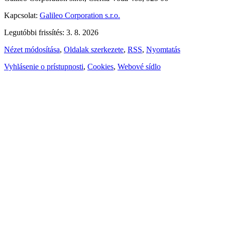
Kapcsolat:
Galileo Corporation s.r.o.
Legutóbbi frissítés: 3. 8. 2026
Nézet módosítása
,
Oldalak szerkezete
,
RSS
,
Nyomtatás
Vyhlásenie o prístupnosti
,
Cookies
,
Webové sídlo