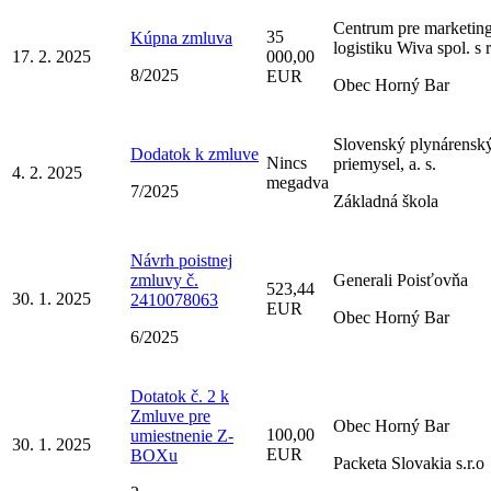
Centrum pre marketing
35
Kúpna zmluva
logistiku Wiva spol. s r
17. 2. 2025
000,00
8/2025
EUR
Obec Horný Bar
Slovenský plynárensk
Dodatok k zmluve
Nincs
priemysel, a. s.
4. 2. 2025
megadva
7/2025
Základná škola
Návrh poistnej
zmluvy č.
Generali Poisťovňa
523,44
30. 1. 2025
2410078063
EUR
Obec Horný Bar
6/2025
Dotatok č. 2 k
Zmluve pre
Obec Horný Bar
100,00
umiestnenie Z-
30. 1. 2025
EUR
BOXu
Packeta Slovakia s.r.o