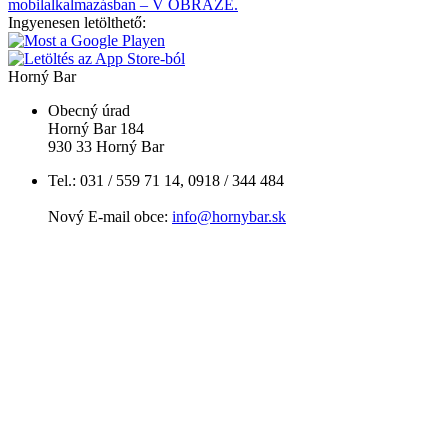
mobilalkalmazásban – V OBRAZE.
Ingyenesen letölthető:
Horný Bar
Obecný úrad
Horný Bar 184
930 33 Horný Bar
Tel.: 031 / 559 71 14, 0918 / 344 484
Nový E-mail obce:
info@hornybar.sk