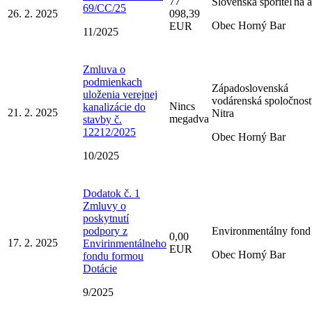
77
Slovenská sporiteľňa a
69/CC/25
26. 2. 2025
098,39
Obec Horný Bar
EUR
11/2025
Zmluva o
podmienkach
Západoslovenská
uloženia verejnej
vodárenská spoločnos
Nincs
kanalizácie do
21. 2. 2025
Nitra
megadva
stavby č.
12212/2025
Obec Horný Bar
10/2025
Dodatok č. 1
Zmluvy o
poskytnutí
podpory z
Environmentálny fond
0,00
17. 2. 2025
Envirinmentálneho
EUR
Obec Horný Bar
fondu formou
Dotácie
9/2025