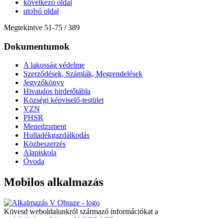
következő oldal
utolsó oldal
Megtekintve
51
-
75
/ 389
Dokumentumok
A lakosság védelme
Szerződések, Számlák, Megrendelések
Jegyzőkönyv
Hivatalos hirdetőtábla
Községi képviselő-testület
VZN
PHSR
Menedzsment
Hulladékgazdálkodás
Közbeszerzés
Alapiskola
Óvoda
Mobilos alkalmazás
Kövesd weboldalunkról származó információkat a