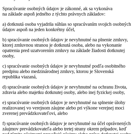
Spracúvanie osobných údajov je zákonné, ak sa vykonáva
na základe aspoň jedného z týchto právnych základov:
a) dotknutá osoba vyjadrila súhlas so spracúvaním svojich osobných
údajov aspoň na jeden konkrétny účel,
b) spracúvanie osobných údajov je nevyhnutné na plnenie zmluvy,
ktorej zmluvnou stranou je dotknutá osoba, alebo na vykonanie
opatrenia pred uzatvorením zmluvy na základe žiadosti dotknutej
osoby,
c) spracúvanie osobných údajov je nevyhnutné podľa osobitného
predpisu alebo medzinárodnej zmluvy, ktorou je Slovenská
republika viazaná,
d) spracúvanie osobných údajov je nevyhnutné na ochranu života,
zdravia alebo majetku dotknutej osoby, alebo inej fyzickej osoby,
e) spracúvanie osobných údajov je nevyhnutné na splnenie úlohy
realizovanej vo verejnom záujme alebo pri výkone verejnej moci
zverenej prevádzkovateľovi, alebo
f) spracúvanie osobných údajov je nevyhnutné na účel oprávnených
záujmov prevádzkovateľa alebo tretej strany okrem prípadov, keď