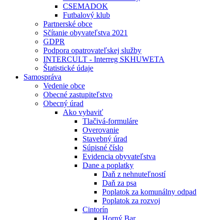
CSEMADOK
Futbalový klub
Partnerské obce
Sčítanie obyvateľstva 2021
GDPR
Podpora opatrovateľskej služby
INTERCULT - Interreg SKHUWETA
Štatistické údaje
Samospráva
Vedenie obce
Obecné zastupiteľstvo
Obecný úrad
Ako vybaviť
Tlačivá-formuláre
Overovanie
Stavebný úrad
Súpisné číslo
Evidencia obyvateľstva
Dane a poplatky
Daň z nehnuteľností
Daň za psa
Poplatok za komunálny odpad
Poplatok za rozvoj
Cintorín
Horný Bar