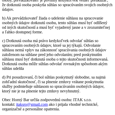
osoby, prevádzkovateľ je povinný kedykoľvek vedieť preukázať,
že dotknutá osoba poskytla súhlas so spracúvaním svojich osobných
údajov.
b) Ak prevádzkovateľ žiada o udelenie súhlasu na spracovanie
osobných údajov dotknutú osobu, tento súhlas musí byť odlíšený
od iných skutočností a musí byť vyjadrený jasne a v zrozumiteľnej
a ľahko dostupnej forme.
c) Dotknutá osoba má právo kedykoľvek odvolať súhlas so
spracovaním osobných údajov, ktoré sa jej týkajú. Odvolanie
súhlasu nemá vplyv na zákonnosť spracúvania osobných údajov
založenom na súhlase pred jeho odvolaním; pred poskytnutím
súhlasu musí byť dotknutá osoba o tejto skutočnosti informovaná.
Dotknutá osoba môže súhlas odvolať rovnakým spôsobom akým
súhlas udelila
d) Pri posudzovaní, či bol súhlas poskytnutý slobodne, sa najmä
zohľadní skutočnosť, či sa plnenie zmluvy vrátane poskytnutia
služby podmieňuje súhlasom so spracúvaním osobných údajov,
ktorý nie je na plnenie tejto zmluvy nevyhnutný.
Obec Horný Bar určila zodpovednú osobu: ITAK s.r.o.
kontakt:
itaksro@gmail.com
ako i prijala vhodné technické,
organizačné a personálne opatrenia.