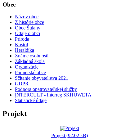
Obec
Názov obce
Z histórie obce
Obec Šulany
Údaje o obci
Príroda
Kostol
Heraldika
Známe osobnosti
Základná škola
Organizácie
Partnerské obce
Sčítanie obyvateľstva 2021
GDPR
Podpora opatrovateľskej služby
INTERCULT - Interreg SKHUWETA
Štatistické údaje
Projekt
Projekt (92.02 kB)