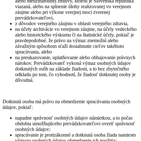
alebo medzinárodnej zmluvy, ktorou je Slovenská republika
viazaná, alebo na splnenie úlohy realizovanej vo verejnom
záujme alebo pri výkone verejnej moci zverenej
prevádzkovateľovi,
z dôvodov verejného záujmu v oblasti verejného zdravia,
na účely archivácie vo verejnom záujme, na účely vedeckého
alebo historického výskumu či na štatistické účely, pokiaľ je
pravdepodobné, že právo na výmaz znemožní alebo
závažným spôsobom sťaží dosiahnutie cieľov takéhoto
spracúvania, alebo
na preukazovanie, uplatňovanie alebo obhajovanie právnych
nárokov. Prevádzkovateľ vykoná výmaz osobných údajov
dotknutých osôb na základe žiadosti, a to bez zbytočného
odkladu po tom, čo vyhodnotí, že žiadosť dotknutej osoby je
dôvodná.
Dotknutá osoba má právo na obmedzenie spracúvania osobných
údajov, pokiaľ:
napadne správnosť osobných údajov námietkou, a to počas
obdobia umožňujúceho prevádzkovateľovi overiť správnosť
osobných údajov;
spracúvanie je protizákonné a dotknutá osoba žiada namiesto
výmazu osobných údajov obmedzenie ich použitia;