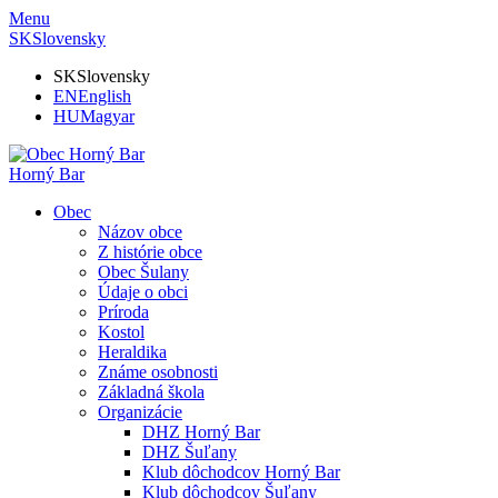
Menu
SK
Slovensky
SK
Slovensky
EN
English
HU
Magyar
Horný Bar
Obec
Názov obce
Z histórie obce
Obec Šulany
Údaje o obci
Príroda
Kostol
Heraldika
Známe osobnosti
Základná škola
Organizácie
DHZ Horný Bar
DHZ Šuľany
Klub dôchodcov Horný Bar
Klub dôchodcov Šuľany