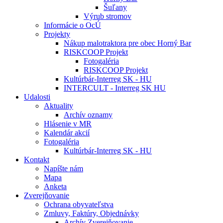
Šuľany
Výrub stromov
Informácie o OcÚ
Projekty
Nákup malotraktora pre obec Horný Bar
RISKCOOP Projekt
Fotogaléria
RISKCOOP Projekt
Kultúrbár-Interreg SK - HU
INTERCULT - Interreg SK HU
Udalosti
Aktuality
Archív oznamy
Hlásenie v MR
Kalendár akcií
Fotogaléria
Kultúrbár-Interreg SK - HU
Kontakt
Napíšte nám
Mapa
Anketa
Zverejňovanie
Ochrana obyvateľstva
Zmluvy, Faktúry, Objednávky
Archív Zverejňovanie