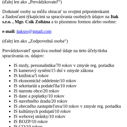
(ďalej len ako „Prevádzkovateľ“)
Dotknuté osoby sa môžu obracať so svojimi pripomienkami
a žiadosťami týkajúcimi sa spracúvania osobných údajov na
Itak
s.r.o. , Mgr. Csík Zoltána
a to písomnou formou alebo osobne:
e-mail:
itaksro@gmail.com
(ďalej len ako „Zodpovedná osoba“)
Prevádzkovateľ spracúva osobné údaje na tieto účely/doba
spracúvania os. údajov:
IS mzdy, personalistika/70 rokov v zmysle reg. poriadku
IS kamerový systém/15 dní v zmysle zákona
IS knižnica/5 rokov
IS ekonomické oddelenie/10 rokov
IS sekretariát a podateľňa/10 rokov
IS starostu obce/20 rokov
IS dane a poplatky/10 rokov
IS stavebného úradu/20 rokov
IS obecného zastupiteľstva/10 rokov v zmysle reg. poriadku
IS kultúrnych podujatí/10 rokov
IS webovej stránky/10 rokov
IS BOZP/10 rokov
IS CO/10 rokov