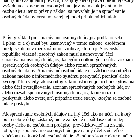
nad týmito záujmami prevažujú záujmy alebo práva dotknutej osoby
vyžadujúce si ochranu osobných údajov, najmä ak je dotknutou
osobu dieťa; tento právny základ sa nevzťahuje na spracúvanie
osobných údajov orgánmi verejnej moci pri plnení ich úloh.
Právny základ pre spracúvanie osobných údajov podľa odseku
1 písm. c) a e) musí byť ustanovený v tomto zákone, osobitnom
predpise alebo v medzinárodnej zmluve, ktorou je Slovenská
republika viazaná; osobitný zákon musí ustanovovať účel
spracúvania osobných údajov, kategóriu dotknutých osôb a zoznam
spracúvaných osobných údajov alebo rozsah spracúvaných
osobných údajov. Spracúvané osobné údaje na základe osobitného
zákona možno z informačného systému poskytnúť, preniesť alebo
zverejniť len vtedy, ak osobitný zákon ustanovuje účel poskytovania
alebo účel zverejňovania, zoznam spracúvaných osobných údajov
alebo rozsah spracúvaných osobných údajov, ktoré možno
poskytnúť alebo zverejniť, prípadne tretie strany, ktorým sa osobné
údaje poskytnú.
Ak spracúvanie osobných údajov na iný účel ako na účel, na ktorý
boli osobné údaje získané, nie je založené na súhlase dotknutej
osoby alebo na osobitnom predpise, prevádzkovateľ na zistenie
toho, či je spracúvanie osobných údajov na iný účel zlučiteľné
s účelom, na ktorý boli osobné údaje pôvodne získané okrem iného