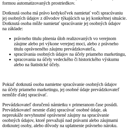
formou automatizovaných prostriedkov.
Dotknutá osoba má právo kedykoľvek namietať voči spracúvaniu
jej osobných údajov z dôvodov týkajúcich sa jej konkrétnej situácie.
Dotknutá osoba môže namietať spracúvanie jej osobných údajov
na základe:
právneho titulu plnenia úloh realizovaných vo verejnom
záujme alebo pri výkone verejnej moci, alebo z právneho
titulu oprávneného záujmu prevádzkovateľa,
spracúvania osobných údajov na účely priameho marketingu,
spracovania na účely vedeckého či historického výskumu
alebo na štatistické účely.
Pokiaľ dotknutá osoba namietne spracúvanie osobných údajov
na účely priameho marketingu, jej osobné údaje prevádzkovateľ
nemôže ďalej spracúvať.
Prevádzkovateľ doručenú námietku v primeranom čase posúdi.
Prevádzkovateľ nesmie ďalej spracúvať osobné údaje, ak
nepreukáže nevyhnutné oprávnené záujmy na spracúvanie
osobných údajov, ktoré prevažujú nad právami alebo záujmami
dotknutej osoby, alebo dôvody na uplatnenie právneho nároku.