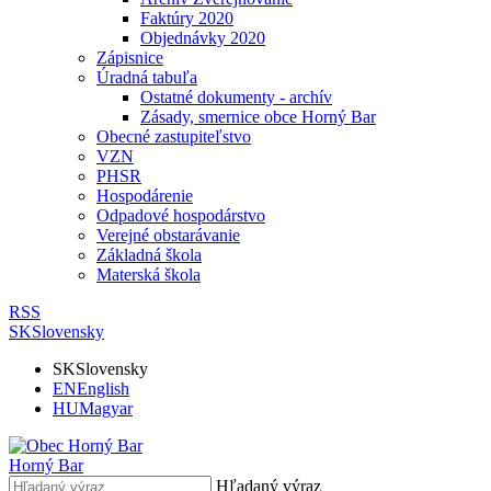
Faktúry 2020
Objednávky 2020
Zápisnice
Úradná tabuľa
Ostatné dokumenty - archív
Zásady, smernice obce Horný Bar
Obecné zastupiteľstvo
VZN
PHSR
Hospodárenie
Odpadové hospodárstvo
Verejné obstarávanie
Základná škola
Materská škola
RSS
SK
Slovensky
SK
Slovensky
EN
English
HU
Magyar
Horný Bar
Hľadaný výraz