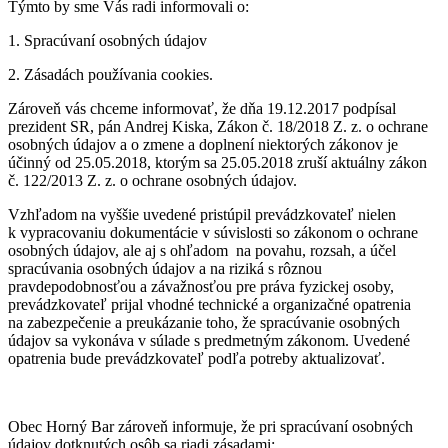
Týmto by sme Vás radi informovali o:
1. Spracúvaní osobných údajov
2. Zásadách používania cookies.
Zároveň vás chceme informovať, že dňa 19.12.2017 podpísal
prezident SR, pán Andrej Kiska, Zákon č. 18/2018 Z. z. o ochrane
osobných údajov a o zmene a doplnení niektorých zákonov je
účinný od 25.05.2018, ktorým sa 25.05.2018 zruší aktuálny zákon
č. 122/2013 Z. z. o ochrane osobných údajov.
Vzhľadom na vyššie uvedené pristúpil prevádzkovateľ nielen
k vypracovaniu dokumentácie v súvislosti so zákonom o ochrane
osobných údajov, ale aj s ohľadom na povahu, rozsah, a účel
spracúvania osobných údajov a na riziká s rôznou
pravdepodobnosťou a závažnosťou pre práva fyzickej osoby,
prevádzkovateľ prijal vhodné technické a organizačné opatrenia
na zabezpečenie a preukázanie toho, že spracúvanie osobných
údajov sa vykonáva v súlade s predmetným zákonom. Uvedené
opatrenia bude prevádzkovateľ podľa potreby aktualizovať.
Obec Horný Bar zároveň informuje, že pri spracúvaní osobných
údajov dotknutých osôb sa riadi zásadami: