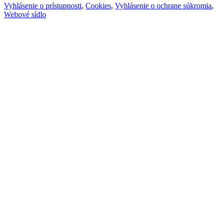
Vyhlásenie o prístupnosti
,
Cookies
,
Vyhlásenie o ochrane súkromia
,
Webové sídlo