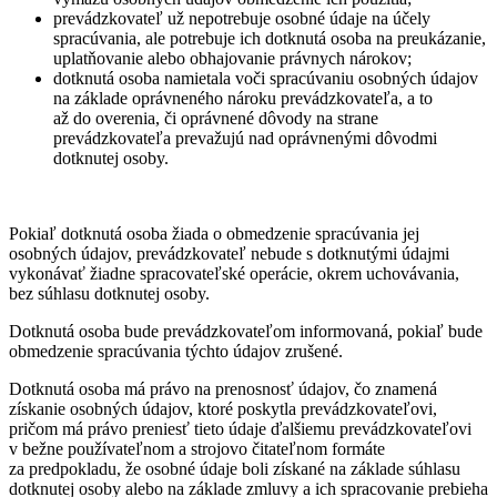
prevádzkovateľ už nepotrebuje osobné údaje na účely
spracúvania, ale potrebuje ich dotknutá osoba na preukázanie,
uplatňovanie alebo obhajovanie právnych nárokov;
dotknutá osoba namietala voči spracúvaniu osobných údajov
na základe oprávneného nároku prevádzkovateľa, a to
až do overenia, či oprávnené dôvody na strane
prevádzkovateľa prevažujú nad oprávnenými dôvodmi
dotknutej osoby.
Pokiaľ dotknutá osoba žiada o obmedzenie spracúvania jej
osobných údajov, prevádzkovateľ nebude s dotknutými údajmi
vykonávať žiadne spracovateľské operácie, okrem uchovávania,
bez súhlasu dotknutej osoby.
Dotknutá osoba bude prevádzkovateľom informovaná, pokiaľ bude
obmedzenie spracúvania týchto údajov zrušené.
Dotknutá osoba má právo na prenosnosť údajov, čo znamená
získanie osobných údajov, ktoré poskytla prevádzkovateľovi,
pričom má právo preniesť tieto údaje ďalšiemu prevádzkovateľovi
v bežne používateľnom a strojovo čitateľnom formáte
za predpokladu, že osobné údaje boli získané na základe súhlasu
dotknutej osoby alebo na základe zmluvy a ich spracovanie prebieha