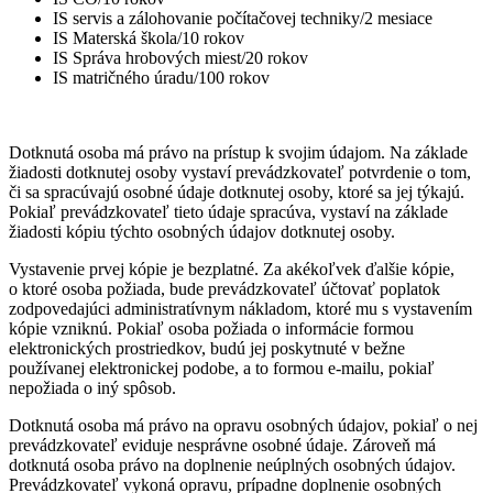
IS servis a zálohovanie počítačovej techniky/2 mesiace
IS Materská škola/10 rokov
IS Správa hrobových miest/20 rokov
IS matričného úradu/100 rokov
Dotknutá osoba má právo na prístup k svojim údajom. Na základe
žiadosti dotknutej osoby vystaví prevádzkovateľ potvrdenie o tom,
či sa spracúvajú osobné údaje dotknutej osoby, ktoré sa jej týkajú.
Pokiaľ prevádzkovateľ tieto údaje spracúva, vystaví na základe
žiadosti kópiu týchto osobných údajov dotknutej osoby.
Vystavenie prvej kópie je bezplatné. Za akékoľvek ďalšie kópie,
o ktoré osoba požiada, bude prevádzkovateľ účtovať poplatok
zodpovedajúci administratívnym nákladom, ktoré mu s vystavením
kópie vzniknú. Pokiaľ osoba požiada o informácie formou
elektronických prostriedkov, budú jej poskytnuté v bežne
používanej elektronickej podobe, a to formou e-mailu, pokiaľ
nepožiada o iný spôsob.
Dotknutá osoba má právo na opravu osobných údajov, pokiaľ o nej
prevádzkovateľ eviduje nesprávne osobné údaje. Zároveň má
dotknutá osoba právo na doplnenie neúplných osobných údajov.
Prevádzkovateľ vykoná opravu, prípadne doplnenie osobných