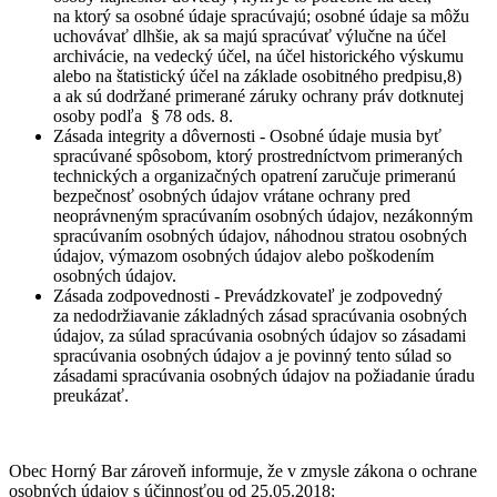
na ktorý sa osobné údaje spracúvajú; osobné údaje sa môžu
uchovávať dlhšie, ak sa majú spracúvať výlučne na účel
archivácie, na vedecký účel, na účel historického výskumu
alebo na štatistický účel na základe osobitného predpisu,8)
a ak sú dodržané primerané záruky ochrany práv dotknutej
osoby podľa § 78 ods. 8.
Zásada integrity a dôvernosti - Osobné údaje musia byť
spracúvané spôsobom, ktorý prostredníctvom primeraných
technických a organizačných opatrení zaručuje primeranú
bezpečnosť osobných údajov vrátane ochrany pred
neoprávneným spracúvaním osobných údajov, nezákonným
spracúvaním osobných údajov, náhodnou stratou osobných
údajov, výmazom osobných údajov alebo poškodením
osobných údajov.
Zásada zodpovednosti - Prevádzkovateľ je zodpovedný
za nedodržiavanie základných zásad spracúvania osobných
údajov, za súlad spracúvania osobných údajov so zásadami
spracúvania osobných údajov a je povinný tento súlad so
zásadami spracúvania osobných údajov na požiadanie úradu
preukázať.
Obec Horný Bar zároveň informuje, že v zmysle zákona o ochrane
osobných údajov s účinnosťou od 25.05.2018: