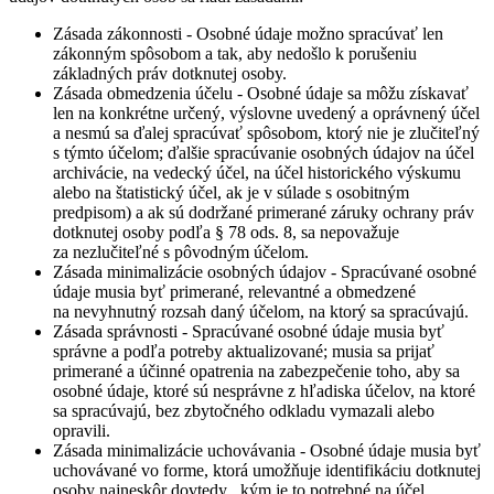
Zásada zákonnosti - Osobné údaje možno spracúvať len
zákonným spôsobom a tak, aby nedošlo k porušeniu
základných práv dotknutej osoby.
Zásada obmedzenia účelu - Osobné údaje sa môžu získavať
len na konkrétne určený, výslovne uvedený a oprávnený účel
a nesmú sa ďalej spracúvať spôsobom, ktorý nie je zlučiteľný
s týmto účelom; ďalšie spracúvanie osobných údajov na účel
archivácie, na vedecký účel, na účel historického výskumu
alebo na štatistický účel, ak je v súlade s osobitným
predpisom) a ak sú dodržané primerané záruky ochrany práv
dotknutej osoby podľa § 78 ods. 8, sa nepovažuje
za nezlučiteľné s pôvodným účelom.
Zásada minimalizácie osobných údajov - Spracúvané osobné
údaje musia byť primerané, relevantné a obmedzené
na nevyhnutný rozsah daný účelom, na ktorý sa spracúvajú.
Zásada správnosti - Spracúvané osobné údaje musia byť
správne a podľa potreby aktualizované; musia sa prijať
primerané a účinné opatrenia na zabezpečenie toho, aby sa
osobné údaje, ktoré sú nesprávne z hľadiska účelov, na ktoré
sa spracúvajú, bez zbytočného odkladu vymazali alebo
opravili.
Zásada minimalizácie uchovávania - Osobné údaje musia byť
uchovávané vo forme, ktorá umožňuje identifikáciu dotknutej
osoby najneskôr dovtedy , kým je to potrebné na účel,