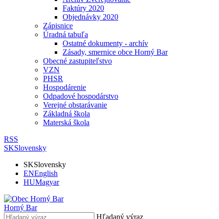
Faktúry 2020
Objednávky 2020
Zápisnice
Úradná tabuľa
Ostatné dokumenty - archív
Zásady, smernice obce Horný Bar
Obecné zastupiteľstvo
VZN
PHSR
Hospodárenie
Odpadové hospodárstvo
Verejné obstarávanie
Základná škola
Materská škola
RSS
SK
Slovensky
SK
Slovensky
EN
English
HU
Magyar
Horný Bar
Hľadaný výraz