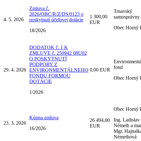
Zmluva č.
Trnavský
2026/OBC/R/Z/DS/0123 o
1 300,00
samosprávny 
4. 5. 2026
poskytnutí účelovej dotácie
EUR
Obec Horný 
18/2026
DODATOK č. 1 K
ZMLUVE č. 250942 08U02
O POSKYTNUTÍ
Environment
PODPORY Z
fond
29. 4. 2026
0,00 EUR
ENVIRONMENTÁLNEHO
FONDU FORMOU
Obec Horný 
DOTÁCIE
1/2026
Obec Horný 
Kúpna zmluva
Ing. Ladislav
26 494,00
23. 3. 2026
Németh a ma
EUR
16/2026
Mgr. Hajnalk
Némethová