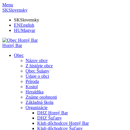
Menu
SK
Slovensky
SK
Slovensky
EN
English
HU
Magyar
Horný Bar
Obec
Názov obce
Z histórie obce
Obec Šulany
Údaje o obci
Príroda
Kostol
Heraldika
Známe osobnosti
Základná škola
Organizácie
DHZ Horný Bar
DHZ Šuľany
Klub dôchodcov Horný Bar
Klub dôchodcov Šuľany