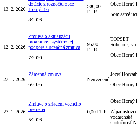
dotácie z rozpočtu obce
Obec Horný 
500,00
13. 2. 2026
Horný Bar
EUR
Som samé uc
8/2026
Zmluva o aktualizácii
TOPSET
programov, systémovej
95,00
Solutions, s. r
12. 2. 2026
podpore a licenčná zmluva
EUR
Obec Horný 
7/2026
Zámenná zmluva
Jozef Horvát
27. 1. 2026
Neuvedené
6/2026
Obec Horný 
Obec Horný 
Zmluva o zriadení vecného
bremena
Západoslove
27. 1. 2026
0,00 EUR
vodárenská
5/2026
spoločnosť Ni