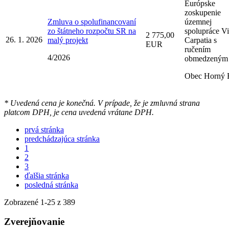
Európske
zoskupenie
Zmluva o spolufinancovaní
územnej
zo štátneho rozpočtu SR na
spolupráce V
2 775,00
26. 1. 2026
malý projekt
Carpatia s
EUR
ručením
4/2026
obmedzeným
Obec Horný 
* Uvedená cena je konečná. V prípade, že je zmluvná strana
platcom DPH, je cena uvedená vrátane DPH.
prvá stránka
predchádzajúca stránka
1
2
3
ďalšia stránka
posledná stránka
Zobrazené
1
-
25
z 389
Zverejňovanie