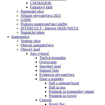
CSEMADOK
Futbalový klub
Partnerské obce
Sčítanie obyvateľstva 2021
GDPR
Podpora opatrovateľskej služby
INTERCULT - Interreg SKHUWETA
Štatistické údaje
Samospráva
Vedenie obce
Obecné zastupiteľstvo
Obecný úrad
Ako vybaviť
Tlačivá-formuláre
Overovanie
Stavebný úrad
Súpisné číslo
Evidencia obyvateľstva
Dane a poplatky
Daň z nehnuteľností
Daň za psa
Poplatok za komunálny odpad
Poplatok za rozvoj
Cintorín
Horný Bar