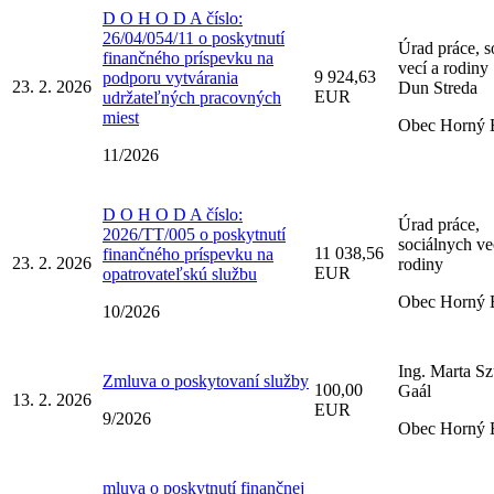
D O H O D A číslo:
26/04/054/11 o poskytnutí
Úrad práce, s
finančného príspevku na
vecí a rodiny
9 924,63
podporu vytvárania
23. 2. 2026
Dun Streda
EUR
udržateľných pracovných
miest
Obec Horný 
11/2026
D O H O D A číslo:
Úrad práce,
2026/TT/005 o poskytnutí
sociálnych ve
11 038,56
finančného príspevku na
23. 2. 2026
rodiny
EUR
opatrovateľskú službu
Obec Horný 
10/2026
Ing. Marta Sz
Zmluva o poskytovaní služby
100,00
Gaál
13. 2. 2026
EUR
9/2026
Obec Horný 
mluva o poskytnutí finančnej