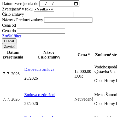
Dátum zverejnenia do
Zverejnený v roku
Číslo zmluvy
Názov / Predmet zmluvy
Cena od
Cena do
Zrušiť filter
Zavrieť
Dátum
Názov
Cena *
Zmluvné st
zverejnenia
Číslo zmluvy
Vodohospodá
Darovacia zmluva
12 000,00
výstavba š.p.
7. 7. 2026
EUR
28/2026
Obec Horný 
Zmluva o združení
Mesto Šamor
7. 7. 2026
Neuvedené
27/2026
Obec Horný 