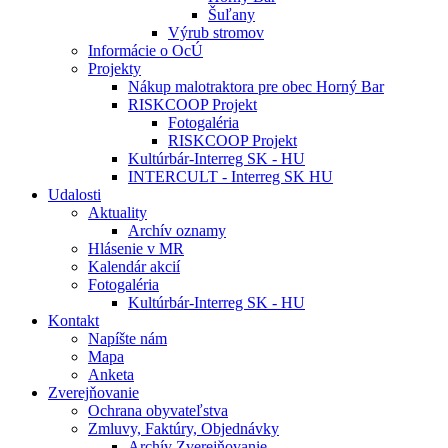
Šuľany
Výrub stromov
Informácie o OcÚ
Projekty
Nákup malotraktora pre obec Horný Bar
RISKCOOP Projekt
Fotogaléria
RISKCOOP Projekt
Kultúrbár-Interreg SK - HU
INTERCULT - Interreg SK HU
Udalosti
Aktuality
Archív oznamy
Hlásenie v MR
Kalendár akcií
Fotogaléria
Kultúrbár-Interreg SK - HU
Kontakt
Napíšte nám
Mapa
Anketa
Zverejňovanie
Ochrana obyvateľstva
Zmluvy, Faktúry, Objednávky
Archív Zverejňovanie