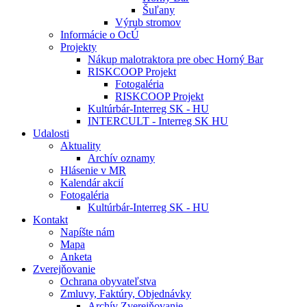
Šuľany
Výrub stromov
Informácie o OcÚ
Projekty
Nákup malotraktora pre obec Horný Bar
RISKCOOP Projekt
Fotogaléria
RISKCOOP Projekt
Kultúrbár-Interreg SK - HU
INTERCULT - Interreg SK HU
Udalosti
Aktuality
Archív oznamy
Hlásenie v MR
Kalendár akcií
Fotogaléria
Kultúrbár-Interreg SK - HU
Kontakt
Napíšte nám
Mapa
Anketa
Zverejňovanie
Ochrana obyvateľstva
Zmluvy, Faktúry, Objednávky
Archív Zverejňovanie