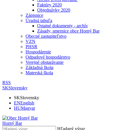
Faktúry 2020
Objednávky 2020
Zápisnice
Úradná tabuľa
Ostatné dokumenty - archív
Zásady, smernice obce Horný Bar
Obecné zastupiteľstvo
VZN
PHSR
Hospodárenie
Odpadové hospodárstvo
Verejné obstarávanie
Základná škola
Materská škola
RSS
SK
Slovensky
SK
Slovensky
EN
English
HU
Magyar
Horný Bar
Hľadaný výraz