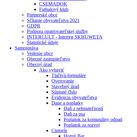
CSEMADOK
Futbalový klub
Partnerské obce
Sčítanie obyvateľstva 2021
GDPR
Podpora opatrovateľskej služby
INTERCULT - Interreg SKHUWETA
Štatistické údaje
Samospráva
Vedenie obce
Obecné zastupiteľstvo
Obecný úrad
Ako vybaviť
Tlačivá-formuláre
Overovanie
Stavebný úrad
Súpisné číslo
Evidencia obyvateľstva
Dane a poplatky
Daň z nehnuteľností
Daň za psa
Poplatok za komunálny odpad
Poplatok za rozvoj
Cintorín
Horný Bar