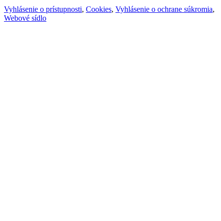
Vyhlásenie o prístupnosti
,
Cookies
,
Vyhlásenie o ochrane súkromia
,
Webové sídlo