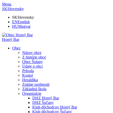
Menu
SK
Slovensky
SK
Slovensky
EN
English
HU
Magyar
Horný Bar
Obec
Názov obce
Z histórie obce
Obec Šulany
Údaje o obci
Príroda
Kostol
Heraldika
Známe osobnosti
Základná škola
Organizácie
DHZ Horný Bar
DHZ Šuľany
Klub dôchodcov Horný Bar
Klub dôchodcov Šuľany