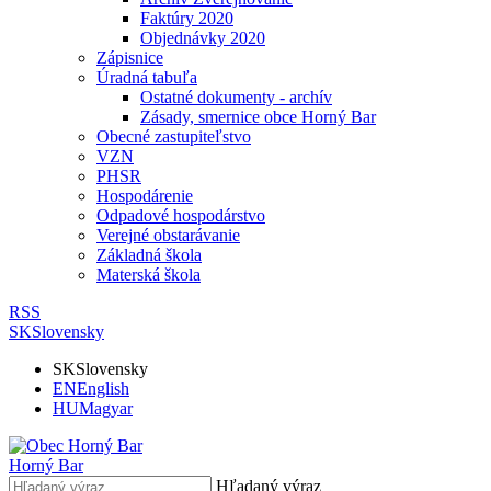
Faktúry 2020
Objednávky 2020
Zápisnice
Úradná tabuľa
Ostatné dokumenty - archív
Zásady, smernice obce Horný Bar
Obecné zastupiteľstvo
VZN
PHSR
Hospodárenie
Odpadové hospodárstvo
Verejné obstarávanie
Základná škola
Materská škola
RSS
SK
Slovensky
SK
Slovensky
EN
English
HU
Magyar
Horný Bar
Hľadaný výraz