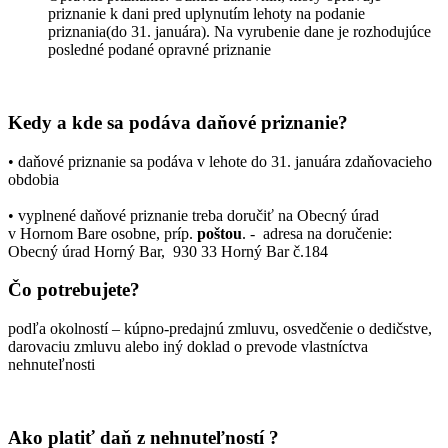
priznanie k dani pred uplynutím lehoty na podanie
priznania(do 31. januára). Na vyrubenie dane je rozhodujúce
posledné podané opravné priznanie
Kedy a kde sa podáva daňové priznanie?
• daňové priznanie sa podáva v lehote do 31. januára zdaňovacieho
obdobia
• vyplnené daňové priznanie treba doručiť na Obecný úrad
v Hornom Bare osobne, príp.
poštou
. - adresa na doručenie:
Obecný úrad Horný Bar, 930 33 Horný Bar č.184
Čo potrebujete?
podľa okolností – kúpno-predajnú zmluvu, osvedčenie o dedičstve,
darovaciu zmluvu alebo iný doklad o prevode vlastníctva
nehnuteľnosti
Ako platiť daň z nehnuteľností ?