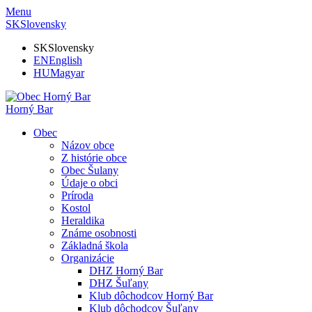
Menu
SK
Slovensky
SK
Slovensky
EN
English
HU
Magyar
Horný Bar
Obec
Názov obce
Z histórie obce
Obec Šulany
Údaje o obci
Príroda
Kostol
Heraldika
Známe osobnosti
Základná škola
Organizácie
DHZ Horný Bar
DHZ Šuľany
Klub dôchodcov Horný Bar
Klub dôchodcov Šuľany