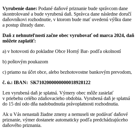
Vyrubenie dane:
Podané daňové priznanie bude správcom dane
skontrolované a bude vyrubená daň. Správca dane následne doručí
daňovníkovi rozhodnutie, v ktorom bude mať uvedenú výšku dane
a postup úhrady dane.
Daň z nehnuteľností začne obec vyrubovať od marca 2024, daň
môžete zaplatiť:
a) v hotovosti do pokladne Obce Horný Bar- podľa okolností
b) poštovým poukazom
c) priamo na účet obce, alebo bezhotovostne bankovým prevodom,
č. ú.: IBAN: SK7102000000000018928122
Len vyrubená daň je splatná. Výmery obec môže zasielať
v priebehu celého zdaňovacieho obdobia. Vyrubená daň je splatná
do 15 dní odo dňa nadobudnutia právoplatnosti rozhodnutia.
Ak u Vás nenastali žiadne zmeny a nemuseli ste podávať daňové
priznanie, výmer dostanete automaticky podľa predchádzajúceho
daňového priznania.