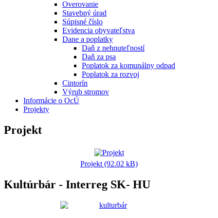
Overovanie
Stavebný úrad
Súpisné číslo
Evidencia obyvateľstva
Dane a poplatky
Daň z nehnuteľností
Daň za psa
Poplatok za komunálny odpad
Poplatok za rozvoj
Cintorín
Výrub stromov
Informácie o OcÚ
Projekty
Projekt
Projekt (92.02 kB)
Kultúrbár - Interreg SK- HU