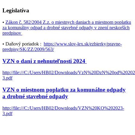
Legislatíva
•
Zákon č. 582/2004 Z.z. o miestnych daniach a miestnom poplatku
za komunálny odpad a drobné stavebné odpady v znení neskorších
predpisov
• Daňový poriadok :
https://www.slov-lex.sk/ezbierky/pravne-
predpisy/SK/ZZ/2009/563/
VZN o dani z nehnuteľnosti 2024
http://file:///C:/Users/HB02/Downloads/VzN%20DzN%20od%20202
3.pdf
VZN o miestnom poplatku za komunálne odpady
a drobné stavebné odpady
http://file:///C:/Users/HB02/Downloads/VZN%20KO%202023-
3.pdf