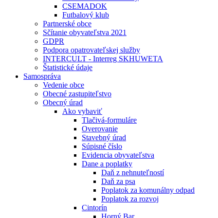
CSEMADOK
Futbalový klub
Partnerské obce
Sčítanie obyvateľstva 2021
GDPR
Podpora opatrovateľskej služby
INTERCULT - Interreg SKHUWETA
Štatistické údaje
Samospráva
Vedenie obce
Obecné zastupiteľstvo
Obecný úrad
Ako vybaviť
Tlačivá-formuláre
Overovanie
Stavebný úrad
Súpisné číslo
Evidencia obyvateľstva
Dane a poplatky
Daň z nehnuteľností
Daň za psa
Poplatok za komunálny odpad
Poplatok za rozvoj
Cintorín
Horný Bar