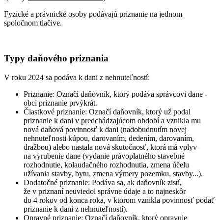
Fyzické a právnické osoby podávajú priznanie na jednom
spoločnom tlačive.
Typy daňového priznania
V roku 2024 sa podáva k dani z nehnuteľností:
Priznanie: Označí daňovník, ktorý podáva správcovi dane -
obci priznanie prvýkrát.
Čiastkové priznanie: Označí daňovník, ktorý už podal
priznanie k dani v predchádzajúcom období a vznikla mu
nová daňová povinnosť k dani (nadobudnutím novej
nehnuteľnosti kúpou, darovaním, dedením, darovaním,
dražbou) alebo nastala nová skutočnosť, ktorá má vplyv
na vyrubenie dane (vydanie právoplatného stavebné
rozhodnutie, kolaudačného rozhodnutia, zmena účelu
užívania stavby, bytu, zmena výmery pozemku, stavby...).
Dodatočné priznanie: Podáva sa, ak daňovník zistí,
že v priznaní neuviedol správne údaje a to najneskôr
do 4 rokov od konca roka, v ktorom vznikla povinnosť podať
priznanie k dani z nehnuteľností).
Opravné priznanie: Označí daňovník, ktorý opravuje