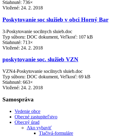
Stiahnuté: 736×
Vložené:
24. 2. 2018
Poskytovanie soc služieb v obci Horný Bar
3-Poskytovanie socilnych sluieb.doc
Typ súboru: DOC dokument, Veľkosť: 107 kB
Stiahnuté: 713×
Vložené:
24. 2. 2018
poskytovanie soc. služieb VZN
VZN4-Poskytovanie socilnych sluieb.doc
Typ súboru: DOC dokument, Veľkosť: 69 kB
Stiahnuté: 663×
Vložené:
24. 2. 2018
Samospráva
Vedenie obce
Obecné zastupiteľstvo
Obecný úrad
Ako vybaviť
Tlačivá-formuláre