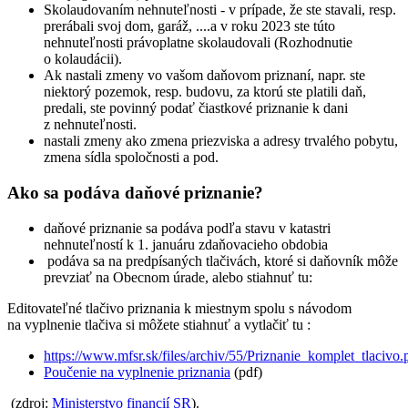
Skolaudovaním nehnuteľnosti - v prípade, že ste stavali, resp.
prerábali svoj dom, garáž, ....a v roku 2023 ste túto
nehnuteľnosti právoplatne skolaudovali (Rozhodnutie
o kolaudácii).
Ak nastali zmeny vo vašom daňovom priznaní, napr. ste
niektorý pozemok, resp. budovu, za ktorú ste platili daň,
predali, ste povinný podať čiastkové priznanie k dani
z nehnuteľnosti.
nastali zmeny ako zmena priezviska a adresy trvalého pobytu,
zmena sídla spoločnosti a pod.
Ako sa podáva daňové priznanie?
daňové priznanie sa podáva podľa stavu v katastri
nehnuteľností k 1. januáru zdaňovacieho obdobia
podáva sa na predpísaných tlačivách, ktoré si daňovník môže
prevziať na Obecnom úrade, alebo stiahnuť tu:
Editovateľné tlačivo priznania k miestnym spolu s návodom
na vyplnenie tlačiva si môžete stiahnuť a vytlačiť tu :
https://www.mfsr.sk/files/archiv/55/Priznanie_komplet_tlacivo.
Poučenie na vyplnenie priznania
(pdf)
(zdroj:
Ministerstvo financií SR
).