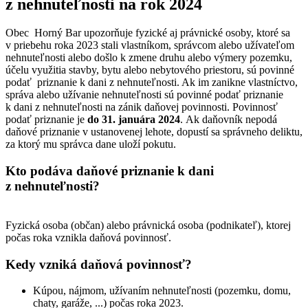
z nehnuteľnosti na rok 2024
Obec Horný Bar upozorňuje fyzické aj právnické osoby, ktoré sa
v priebehu roka 2023 stali vlastníkom, správcom alebo užívateľom
nehnuteľnosti alebo došlo k zmene druhu alebo výmery pozemku,
účelu využitia stavby, bytu alebo nebytového priestoru, sú povinné
podať priznanie k dani z nehnuteľnosti. Ak im zanikne vlastníctvo,
správa alebo užívanie nehnuteľnosti sú povinné podať priznanie
k dani z nehnuteľnosti na zánik daňovej povinnosti. Povinnosť
podať priznanie je
do 31.
januára 2024
. Ak daňovník nepodá
daňové priznanie v ustanovenej lehote, dopustí sa správneho deliktu,
za ktorý mu správca dane uloží pokutu.
Kto podáva daňové priznanie k dani
z nehnuteľnosti?
Fyzická osoba (občan) alebo právnická osoba (podnikateľ), ktorej
počas roka vznikla daňová povinnosť.
Kedy vzniká daňová povinnosť?
Kúpou, nájmom, užívaním nehnuteľnosti (pozemku, domu,
chaty, garáže, ...) počas roka 2023.