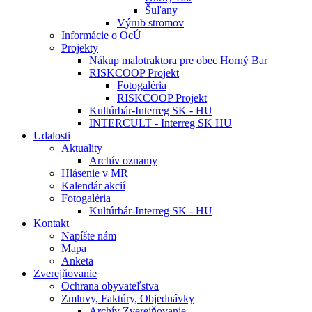
Šuľany
Výrub stromov
Informácie o OcÚ
Projekty
Nákup malotraktora pre obec Horný Bar
RISKCOOP Projekt
Fotogaléria
RISKCOOP Projekt
Kultúrbár-Interreg SK - HU
INTERCULT - Interreg SK HU
Udalosti
Aktuality
Archív oznamy
Hlásenie v MR
Kalendár akcií
Fotogaléria
Kultúrbár-Interreg SK - HU
Kontakt
Napíšte nám
Mapa
Anketa
Zverejňovanie
Ochrana obyvateľstva
Zmluvy, Faktúry, Objednávky
Archív Zverejňovanie