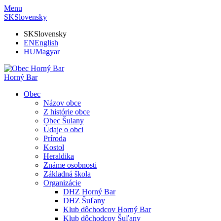
Menu
SK
Slovensky
SK
Slovensky
EN
English
HU
Magyar
Horný Bar
Obec
Názov obce
Z histórie obce
Obec Šulany
Údaje o obci
Príroda
Kostol
Heraldika
Známe osobnosti
Základná škola
Organizácie
DHZ Horný Bar
DHZ Šuľany
Klub dôchodcov Horný Bar
Klub dôchodcov Šuľany