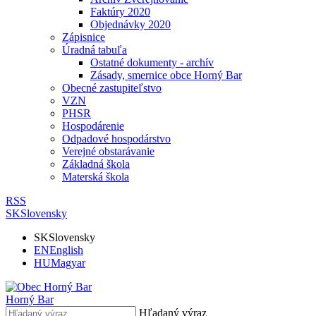
Faktúry 2020
Objednávky 2020
Zápisnice
Úradná tabuľa
Ostatné dokumenty - archív
Zásady, smernice obce Horný Bar
Obecné zastupiteľstvo
VZN
PHSR
Hospodárenie
Odpadové hospodárstvo
Verejné obstarávanie
Základná škola
Materská škola
RSS
SK
Slovensky
SK
Slovensky
EN
English
HU
Magyar
Horný Bar
Hľadaný výraz