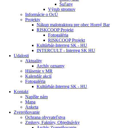
Šuľany
Výrub stromov
Informácie o OcÚ
Projekty
Nákup malotraktora pre obec Horný Bar
RISKCOOP Projekt
Fotogaléria
RISKCOOP Projekt
Kultúrbár-Interreg SK - HU
INTERCULT - Interreg SK HU
Udalosti
Aktuality
Archív oznamy
Hlásenie v MR
Kalendár akcií
Fotogaléria
Kultúrbár-Interreg SK - HU
Kontakt
Napíšte nám
Mapa
Anketa
Zverejňovanie
Ochrana obyvateľstva
Zmluvy, Faktúry, Objednávky
Archív Zverejňovanie