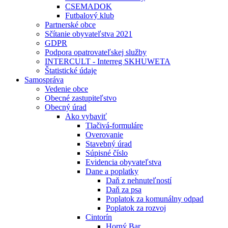
CSEMADOK
Futbalový klub
Partnerské obce
Sčítanie obyvateľstva 2021
GDPR
Podpora opatrovateľskej služby
INTERCULT - Interreg SKHUWETA
Štatistické údaje
Samospráva
Vedenie obce
Obecné zastupiteľstvo
Obecný úrad
Ako vybaviť
Tlačivá-formuláre
Overovanie
Stavebný úrad
Súpisné číslo
Evidencia obyvateľstva
Dane a poplatky
Daň z nehnuteľností
Daň za psa
Poplatok za komunálny odpad
Poplatok za rozvoj
Cintorín
Horný Bar