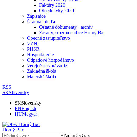
Faktúry 2020
Objednávky 2020
Zápisnice
Úradná tabuľa
Ostatné dokumenty - archív
Zásady, smernice obce Horný Bar
Obecné zastupiteľstvo
VZN
PHSR
Hospodárenie
Odpadové hospodárstvo
Verejné obstarávanie
Základná škola
Materská škola
RSS
SK
Slovensky
SK
Slovensky
EN
English
HU
Magyar
Horný Bar
Hľadaný výraz