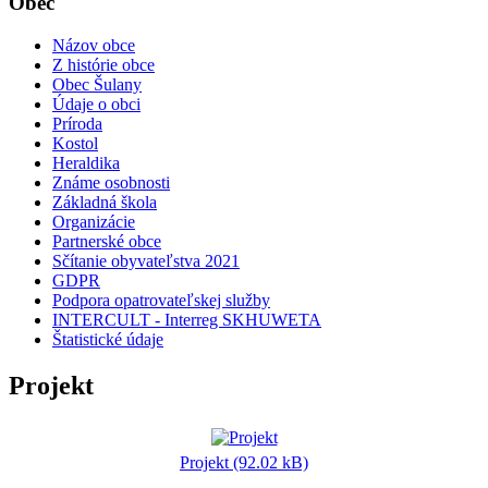
Obec
Názov obce
Z histórie obce
Obec Šulany
Údaje o obci
Príroda
Kostol
Heraldika
Známe osobnosti
Základná škola
Organizácie
Partnerské obce
Sčítanie obyvateľstva 2021
GDPR
Podpora opatrovateľskej služby
INTERCULT - Interreg SKHUWETA
Štatistické údaje
Projekt
Projekt (92.02 kB)