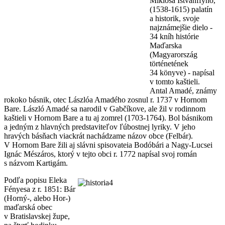
Miklósa Istvánffyho,
(1538-1615) palatín
a historik, svoje
najznámejšie dielo -
34 kníh histórie
Maďarska
(Magyarország
történetének
34 könyve) - napísal
v tomto kaštieli.
Antal Amadé, známy
rokoko básnik, otec Lászlóa Amadého zosnul r. 1737 v Hornom
Bare. László Amadé sa narodil v Gabčíkove, ale žil v rodinnom
kaštieli v Hornom Bare a tu aj zomrel (1703-1764). Bol básnikom
a jedným z hlavných predstaviteľov ľúbostnej lyriky. V jeho
hravých básňach viackrát nachádzame názov obce (Felbár).
V Hornom Bare žili aj slávni spisovateia Bodóbári a Nagy-Lucsei
Ignác Mészáros, ktorý v tejto obci r. 1772 napísal svoj román
s názvom Kartigám.
Podľa popisu Eleka
Fényesa z r. 1851: Bár
(Horný-, alebo Hor-)
maďarská obec
v Bratislavskej župe,