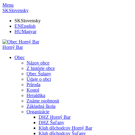
Menu
SK
Slovensky
SK
Slovensky
EN
English
HU
Magyar
Horný Bar
Obec
Názov obce
Z histórie obce
Obec Šulany
Údaje o obci
Príroda
Kostol
Heraldika
Známe osobnosti
Základná škola
Organizácie
DHZ Horný Bar
DHZ Šuľany
Klub dôchodcov Horný Bar
Klub dôchodcov Šuľany