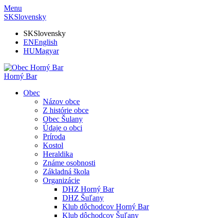
Menu
SK
Slovensky
SK
Slovensky
EN
English
HU
Magyar
Horný Bar
Obec
Názov obce
Z histórie obce
Obec Šulany
Údaje o obci
Príroda
Kostol
Heraldika
Známe osobnosti
Základná škola
Organizácie
DHZ Horný Bar
DHZ Šuľany
Klub dôchodcov Horný Bar
Klub dôchodcov Šuľany