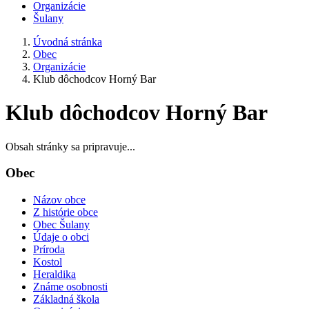
Organizácie
Šulany
Úvodná stránka
Obec
Organizácie
Klub dôchodcov Horný Bar
Klub dôchodcov Horný Bar
Obsah stránky sa pripravuje...
Obec
Názov obce
Z histórie obce
Obec Šulany
Údaje o obci
Príroda
Kostol
Heraldika
Známe osobnosti
Základná škola