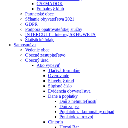
CSEMADOK
Futbalový klub
Partnerské obce
Sčítanie obyvateľstva 2021
GDPR
Podpora opatrovateľskej služby
INTERCULT - Interreg SKHUWETA
Štatistické údaje
Samospráva
Vedenie obce
Obecné zastupiteľstvo
Obecný úrad
Ako vybaviť
Tlačivá-formuláre
Overovanie
Stavebný úrad
Súpisné číslo
Evidencia obyvateľstva
Dane a poplatky
Daň z nehnuteľností
Daň za psa
Poplatok za komunálny odpad
Poplatok za rozvoj
Cintorín
Horný Bar