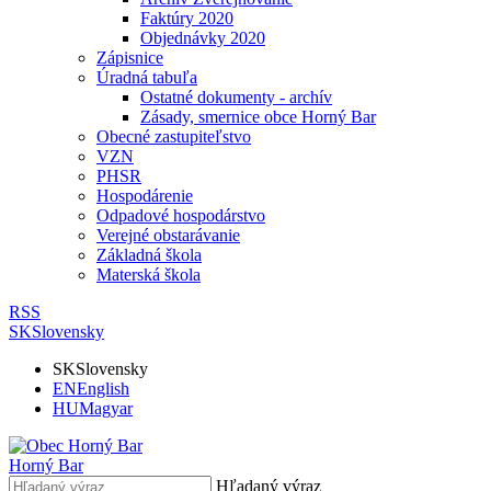
Faktúry 2020
Objednávky 2020
Zápisnice
Úradná tabuľa
Ostatné dokumenty - archív
Zásady, smernice obce Horný Bar
Obecné zastupiteľstvo
VZN
PHSR
Hospodárenie
Odpadové hospodárstvo
Verejné obstarávanie
Základná škola
Materská škola
RSS
SK
Slovensky
SK
Slovensky
EN
English
HU
Magyar
Horný Bar
Hľadaný výraz