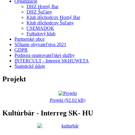
Organizácie
DHZ Horný Bar
DHZ Šuľany
Klub dôchodcov Horný Bar
Klub dôchodcov Šuľany
CSEMADOK
Futbalový klub
Partnerské obce
Sčítanie obyvateľstva 2021
GDPR
Podpora opatrovateľskej služby
INTERCULT - Interreg SKHUWETA
Štatistické údaje
Projekt
Projekt (92.02 kB)
Kultúrbár - Interreg SK- HU