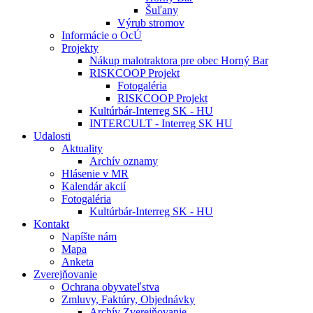
Šuľany
Výrub stromov
Informácie o OcÚ
Projekty
Nákup malotraktora pre obec Horný Bar
RISKCOOP Projekt
Fotogaléria
RISKCOOP Projekt
Kultúrbár-Interreg SK - HU
INTERCULT - Interreg SK HU
Udalosti
Aktuality
Archív oznamy
Hlásenie v MR
Kalendár akcií
Fotogaléria
Kultúrbár-Interreg SK - HU
Kontakt
Napíšte nám
Mapa
Anketa
Zverejňovanie
Ochrana obyvateľstva
Zmluvy, Faktúry, Objednávky
Archív Zverejňovanie