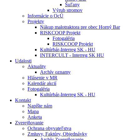
Šuľany
Výrub stromov
Informácie o OcÚ
Projekty
Nákup malotraktora pre obec Horný Bar
RISKCOOP Projekt
Fotogaléria
RISKCOOP Projekt
Kultúrbár-Interreg SK - HU
INTERCULT - Interreg SK HU
Udalosti
Aktuality
Archív oznamy
Hlásenie v MR
Kalendár akcií
Fotogaléria
Kultúrbár-Interreg SK - HU
Kontakt
Napíšte nám
Mapa
Anketa
Zverejňovanie
Ochrana obyvateľstva
Zmluvy, Faktúry, Objednávky
Archív Zverejňovanie