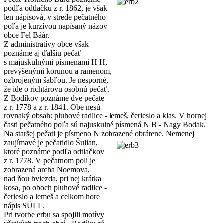
podľa odtlačku z r. 1862, je však
len nápisová, v strede pečatného
poľa je kurzívou napísaný názov
obce Fel Báár.
Z administratívy obce však
poznáme aj ďalšiu pečať
s majuskulnými písmenami H H,
prevýšenými korunou a ramenom,
ozbrojeným šabľou. Je nesporné,
že ide o richtárovu osobnú pečať.
Z Bodíkov poznáme dve pečate
z r. 1778 a z r. 1841. Obe nesú
rovnaký obsah: pluhové radlice - lemeš, čerieslo a klas. V hornej
časti pečatného poľa sú najuskulné písmená N B - Nagy Bodak.
Na staršej pečati je písmeno N zobrazené obrátene. Nemenej
zaujímavé je pečatidlo
Šulian,
ktoré poznáme podľa odtlačkov
z r. 1778. V pečatnom poli je
zobrazená archa Noemova,
nad ňou hviezda, pri nej krátka
kosa, po oboch pluhové radlice -
čerieslo a lemeš a celkom hore
nápis SÜLL.
Pri tvorbe erbu sa spojili motívy