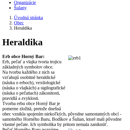
Organizácie
Šulany
Úvodná stránka
Obec
Heraldika
Heraldika
Erb obce Horný Bar:
Erb, pečať a vlajka tvoria trojicu
základných symbolov obce.
Na tvorbu každého z nich sa
vzťahujú osobitné heraldické
(náuka o erboch), vexilologické
(náuka o vlajkách) a sigilografické
(náuka o pečatiach) zákonitosti,
pravidlá a zvyklosti.
Tvorba erbu obce Horný Bar je
pomerne zložitá, pretože dnešná
obec vznikla spojením niekoľkých, pôvodne samostatných obcí -
samotného Horného Baru, Bodíkov a Šulian, ktoré mali pôvodne
vlastné pečate. Ich symbolika by pritom nemala zaniknúť.
Pečať Horného Baru poznáme