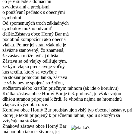
čo je v súlade s domácimi
zvyklosťami a predpismi
o používaní pečiatok s obecnými
symbolmi.
Od spomenutých troch základných
symbolov možno odvodiť
ďalšie.Zástava obce Horný Bar má
podobnú kompozíciu ako obecná
vlajka. Pomer jej strán však nie je
záväzne stanovený, čo znamená,
že zástava môže byť aj dlhšia.
Zástava sa od vlajky odlišuje tým,
že kým vlajka predstavuje voľný
kus textilu, ktorý sa vztyčuje
na stožiar pomocou lanka, zástava
je vždy pevne spojená so žrďou,
stožiarom alebo kratším priečnym rahnom (ak ide o koruhvu).
Krátka zástava obce Horný Bar je tiež pruhová, je však svojou
dlhšou stranou pripojená k žrdi. Je vhodná najmä na hromadnú
vlajkovú výzdobu obce.
Koruhva obce Horný Bar predstavuje zvislý typ obecnej zástavy, pri
ktorej je textil pripojený k priečnemu rahnu, spolu s ktorým sa
vztyčuje na stožiar.
Znaková zástava obce Horný Bar
má podobu takmer štvorca, jej