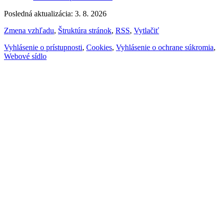
Posledná aktualizácia: 3. 8. 2026
Zmena vzhľadu
,
Štruktúra stránok
,
RSS
,
Vytlačiť
Vyhlásenie o prístupnosti
,
Cookies
,
Vyhlásenie o ochrane súkromia
,
Webové sídlo