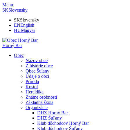
Menu
SK
Slovensky
SK
Slovensky
EN
English
HU
Magyar
Horný Bar
Obec
Názov obce
Z histórie obce
Obec Šulany
Údaje o obci
Príroda
Kostol
Heraldika
Známe osobnosti
Základná škola
Organizácie
DHZ Horný Bar
DHZ Šuľany
Klub dôchodcov Horný Bar
Klub dôchodcov Šuľany