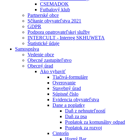
CSEMADOK
Futbalový klub
Partnerské obce
Sčítanie obyvateľstva 2021
GDPR
Podpora opatrovateľskej služby
INTERCULT - Interreg SKHUWETA
Štatistické údaje
Samospráva
Vedenie obce
Obecné zastupiteľstvo
Obecný úrad
Ako vybaviť
Tlačivá-formuláre
Overovanie
Stavebný úrad
Súpisné číslo
Evidencia obyvateľstva
Dane a poplatky
Daň z nehnuteľností
Daň za psa
Poplatok za komunálny odpad
Poplatok za rozvoj
Cintorín
Horný Bar