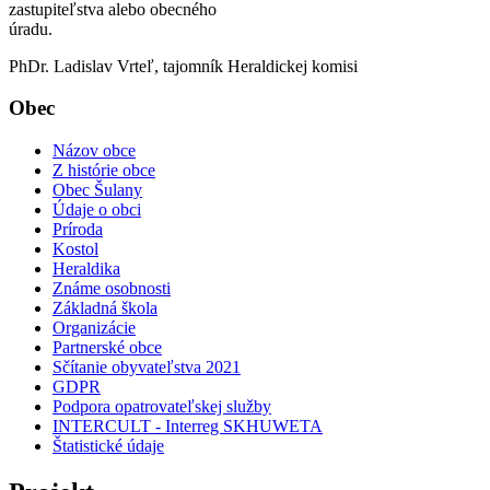
zastupiteľstva alebo obecného
úradu.
PhDr. Ladislav Vrteľ, tajomník Heraldickej komisi
Obec
Názov obce
Z histórie obce
Obec Šulany
Údaje o obci
Príroda
Kostol
Heraldika
Známe osobnosti
Základná škola
Organizácie
Partnerské obce
Sčítanie obyvateľstva 2021
GDPR
Podpora opatrovateľskej služby
INTERCULT - Interreg SKHUWETA
Štatistické údaje