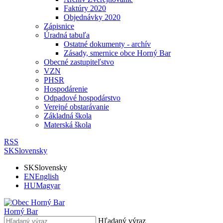
Faktúry 2020
Objednávky 2020
Zápisnice
Úradná tabuľa
Ostatné dokumenty - archív
Zásady, smernice obce Horný Bar
Obecné zastupiteľstvo
VZN
PHSR
Hospodárenie
Odpadové hospodárstvo
Verejné obstarávanie
Základná škola
Materská škola
RSS
SK
Slovensky
SK
Slovensky
EN
English
HU
Magyar
Horný Bar
Hľadaný výraz