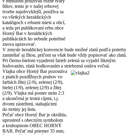
v minulosti používali rôzne tvary
štítov, tento je v našej erbovej
tvorbe najobvyklejší, používa sa
vo všetkých heraldických
katalógoch s erbami miest a obcí,
a teda pri publikovaní erbu obce
Horný Bar v heraldických
publikáciách ho nebude potrebné
znova upravovať.
V zmysle heraldickej konvencie bude možné zlatú podľa potreby
zamieňať aj žltou, pričom sa však bude vždy popisovať ako zlatá.
Pri čierno-bielom vyjadrení farieb zelená sa vyjadrí šikmým
šrafovaním, zlatá bodkovaním a strieborná ostáva voľná.
Vlajka obce Horný Bar pozostáva
z piatich pozdĺžnych pruhov vo
farbách žltej (2-9), zelenej (2/9),
bielej (1/9), zelenej (2/9) a žltej
(2/9). Vlajka má pomer strán 2:3
a ukončená je tromi cípmi, t.j.
dvomi zástrihmi, siahajúcimi
do tretiny jej listu.
Pečať obce Horný Bar je okrúhla,
uprostred s obecným symbolom
a kruhopisom OBEC HORNÝ
BAR. Pečať má priemer 35 mm,