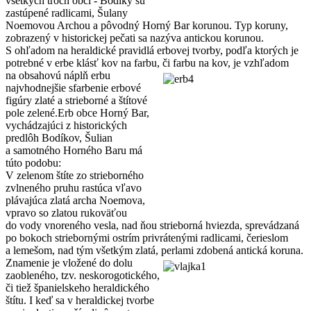
všetkých troch obcí - Bodíky sú
zastúpené radlicami, Šulany
Noemovou Archou a pôvodný Horný Bar korunou. Typ koruny,
zobrazený v historickej pečati sa nazýva antickou korunou.
S ohľadom na heraldické pravidlá erbovej tvorby, podľa ktorých je
potrebné v erbe klásť kov na farbu, či farbu na
kov, je vzhľadom
na obsahovú náplň erbu
najvhodnejšie sfarbenie erbové
figúry zlaté a strieborné a štítové
pole zelené.Erb obce Horný Bar,
vychádzajúci z historických
predlôh Bodíkov, Šulian
a samotného Horného Baru má
túto podobu:
V zelenom štíte zo strieborného
zvlneného pruhu rastúca vľavo
plávajúca zlatá archa Noemova,
vpravo so zlatou rukoväťou
do vody vnoreného vesla, nad ňou strieborná hviezda, sprevádzaná
po bokoch striebornými ostrím privrátenými radlicami, čerieslom
a lemešom, nad tým všetkým zlatá, perlami zdobená antická koruna.
Znamenie je vložené do dolu
zaobleného, tzv. neskorogotického,
či tiež španielskeho heraldického
štítu. I keď sa v heraldickej tvorbe