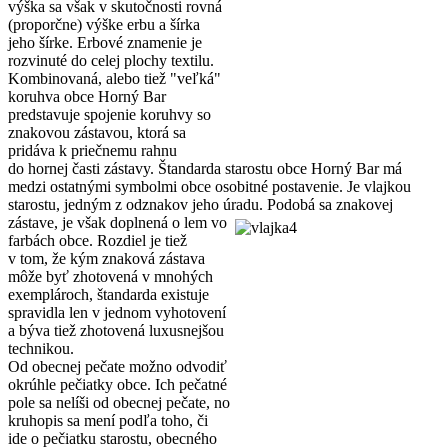
výška sa však v skutočnosti rovná
(proporčne) výške erbu a šírka
jeho šírke. Erbové znamenie je
rozvinuté do celej plochy textilu.
Kombinovaná, alebo tiež "veľká"
koruhva obce Horný Bar
predstavuje spojenie koruhvy so
znakovou zástavou, ktorá sa
pridáva k priečnemu rahnu
do hornej časti zástavy. Štandarda starostu obce Horný Bar má
medzi ostatnými symbolmi obce osobitné postavenie. Je vlajkou
starostu, jedným z odznakov jeho úradu. Podobá sa znakovej
zástave, je však doplnená o lem vo
farbách obce. Rozdiel je tiež
v tom, že kým znaková zástava
môže byť zhotovená v mnohých
exemplároch, štandarda existuje
spravidla len v jednom vyhotovení
a býva tiež zhotovená luxusnejšou
technikou.
Od obecnej pečate možno odvodiť
okrúhle pečiatky obce. Ich pečatné
pole sa nelíši od obecnej pečate, no
kruhopis sa mení podľa toho, či
ide o pečiatku starostu, obecného