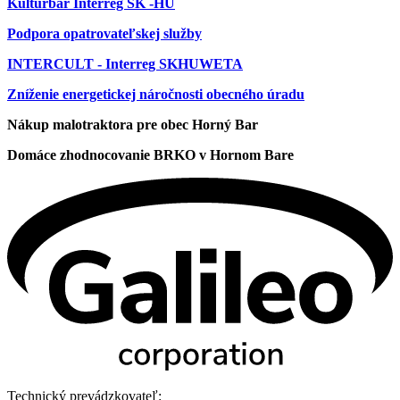
Kultúrbár Interreg SK -HU
Podpora opatrovateľskej služby
INTERCULT - Interreg SKHUWETA
Zníženie energetickej náročnosti obecného úradu
Nákup malotraktora pre obec Horný Bar
Domáce zhodnocovanie BRKO v Hornom Bare
Technický prevádzkovateľ: