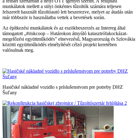
a felbári szertárban a helyi ÖTT igényei szerint. A felújítási
munkálatok mellett a sülyi önkéntes tűzoltók számára teljesen
felszerelt használt tűzoltóautó lett beszerezve, melyet az átadás után
már többször is használatba vettek a bevetések során.
Az építkezési munkálatok és az eszökbeszerzés az Interreg által
támogatott „#riskcoop – Határokon átnyúló katasztrófakockázat-
megelőzési együttműködés” elnevezésű, Magyarország és Szlovákia
közötti együttműködés elmélyítését célzó projekt keretében
valósulnak meg.
Hasičské nákladné vozidlo s príslušenstvom pre potreby DHZ
Šuľany