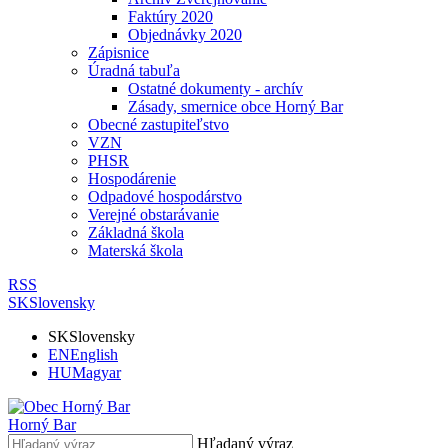
Faktúry 2020
Objednávky 2020
Zápisnice
Úradná tabuľa
Ostatné dokumenty - archív
Zásady, smernice obce Horný Bar
Obecné zastupiteľstvo
VZN
PHSR
Hospodárenie
Odpadové hospodárstvo
Verejné obstarávanie
Základná škola
Materská škola
RSS
SK
Slovensky
SK
Slovensky
EN
English
HU
Magyar
Horný Bar
Hľadaný výraz