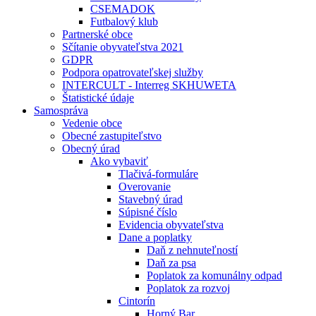
CSEMADOK
Futbalový klub
Partnerské obce
Sčítanie obyvateľstva 2021
GDPR
Podpora opatrovateľskej služby
INTERCULT - Interreg SKHUWETA
Štatistické údaje
Samospráva
Vedenie obce
Obecné zastupiteľstvo
Obecný úrad
Ako vybaviť
Tlačivá-formuláre
Overovanie
Stavebný úrad
Súpisné číslo
Evidencia obyvateľstva
Dane a poplatky
Daň z nehnuteľností
Daň za psa
Poplatok za komunálny odpad
Poplatok za rozvoj
Cintorín
Horný Bar