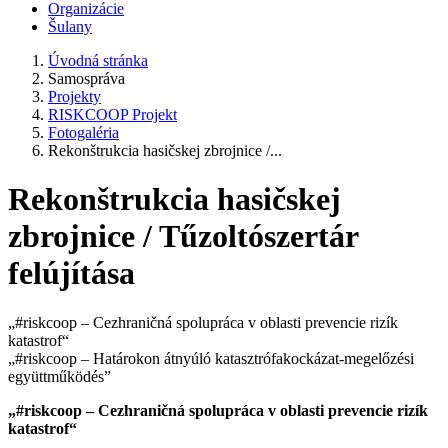
Organizácie
Šulany
Úvodná stránka
Samospráva
Projekty
RISKCOOP Projekt
Fotogaléria
Rekonštrukcia hasičskej zbrojnice /...
Rekonštrukcia hasičskej
zbrojnice / Tűzoltószertár
felújítása
„#riskcoop – Cezhraničná spolupráca v oblasti prevencie rizík
katastrof“
„#riskcoop – Határokon átnyúló katasztrófakockázat-megelőzési
együttműködés”
„#riskcoop – Cezhraničná spolupráca v oblasti prevencie rizík
katastrof“