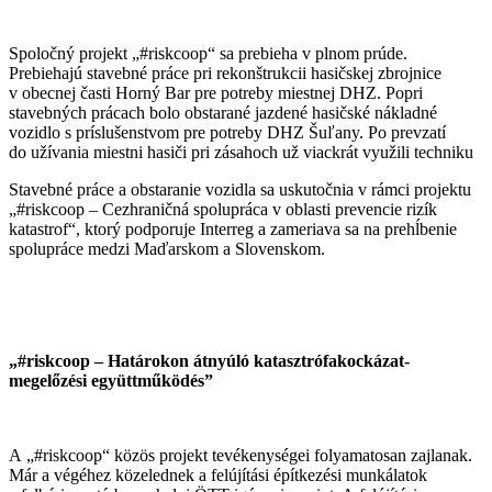
Spoločný projekt „#riskcoop“ sa prebieha v plnom prúde.
Prebiehajú stavebné práce pri rekonštrukcii hasičskej zbrojnice
v obecnej časti Horný Bar pre potreby miestnej DHZ. Popri
stavebných prácach bolo obstarané jazdené hasičské nákladné
vozidlo s príslušenstvom pre potreby DHZ Šuľany. Po prevzatí
do užívania miestni hasiči pri zásahoch už viackrát využili techniku
Stavebné práce a obstaranie vozidla sa uskutočnia v rámci projektu
„#riskcoop – Cezhraničná spolupráca v oblasti prevencie rizík
katastrof“, ktorý podporuje Interreg a zameriava sa na prehĺbenie
spolupráce medzi Maďarskom a Slovenskom.
„#riskcoop – Határokon átnyúló katasztrófakockázat-
megelőzési együttműködés”
A „#riskcoop“ közös projekt tevékenységei folyamatosan zajlanak.
Már a végéhez közelednek a felújítási építkezési munkálatok