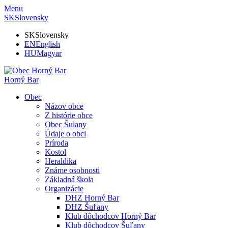
Menu
SK
Slovensky
SK
Slovensky
EN
English
HU
Magyar
Horný Bar
Obec
Názov obce
Z histórie obce
Obec Šulany
Údaje o obci
Príroda
Kostol
Heraldika
Známe osobnosti
Základná škola
Organizácie
DHZ Horný Bar
DHZ Šuľany
Klub dôchodcov Horný Bar
Klub dôchodcov Šuľany