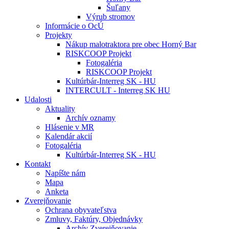
Šuľany
Výrub stromov
Informácie o OcÚ
Projekty
Nákup malotraktora pre obec Horný Bar
RISKCOOP Projekt
Fotogaléria
RISKCOOP Projekt
Kultúrbár-Interreg SK - HU
INTERCULT - Interreg SK HU
Udalosti
Aktuality
Archív oznamy
Hlásenie v MR
Kalendár akcií
Fotogaléria
Kultúrbár-Interreg SK - HU
Kontakt
Napíšte nám
Mapa
Anketa
Zverejňovanie
Ochrana obyvateľstva
Zmluvy, Faktúry, Objednávky
Archív Zverejňovanie