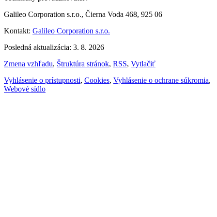
Galileo Corporation s.r.o., Čierna Voda 468, 925 06
Kontakt:
Galileo Corporation s.r.o.
Posledná aktualizácia: 3. 8. 2026
Zmena vzhľadu
,
Štruktúra stránok
,
RSS
,
Vytlačiť
Vyhlásenie o prístupnosti
,
Cookies
,
Vyhlásenie o ochrane súkromia
,
Webové sídlo