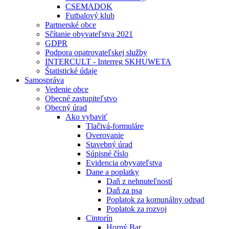
CSEMADOK
Futbalový klub
Partnerské obce
Sčítanie obyvateľstva 2021
GDPR
Podpora opatrovateľskej služby
INTERCULT - Interreg SKHUWETA
Štatistické údaje
Samospráva
Vedenie obce
Obecné zastupiteľstvo
Obecný úrad
Ako vybaviť
Tlačivá-formuláre
Overovanie
Stavebný úrad
Súpisné číslo
Evidencia obyvateľstva
Dane a poplatky
Daň z nehnuteľností
Daň za psa
Poplatok za komunálny odpad
Poplatok za rozvoj
Cintorín
Horný Bar