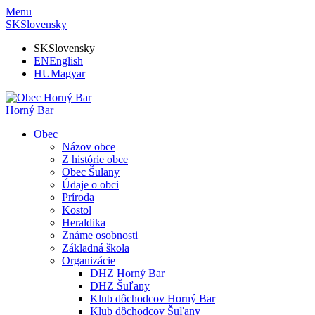
Menu
SK
Slovensky
SK
Slovensky
EN
English
HU
Magyar
Horný Bar
Obec
Názov obce
Z histórie obce
Obec Šulany
Údaje o obci
Príroda
Kostol
Heraldika
Známe osobnosti
Základná škola
Organizácie
DHZ Horný Bar
DHZ Šuľany
Klub dôchodcov Horný Bar
Klub dôchodcov Šuľany