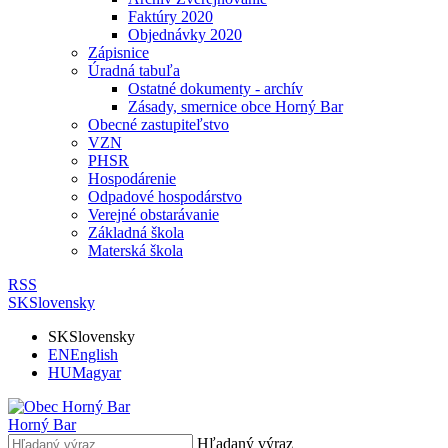
Faktúry 2020
Objednávky 2020
Zápisnice
Úradná tabuľa
Ostatné dokumenty - archív
Zásady, smernice obce Horný Bar
Obecné zastupiteľstvo
VZN
PHSR
Hospodárenie
Odpadové hospodárstvo
Verejné obstarávanie
Základná škola
Materská škola
RSS
SK
Slovensky
SK
Slovensky
EN
English
HU
Magyar
Horný Bar
Hľadaný výraz