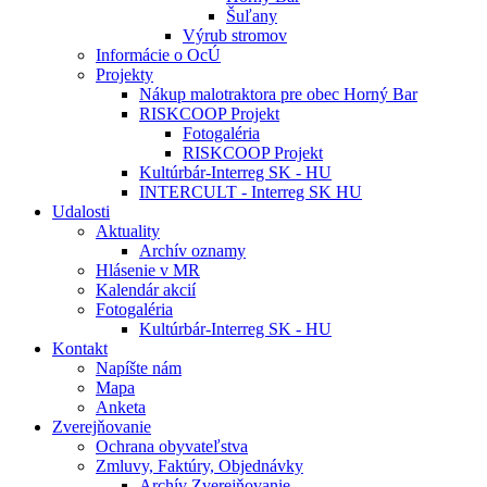
Šuľany
Výrub stromov
Informácie o OcÚ
Projekty
Nákup malotraktora pre obec Horný Bar
RISKCOOP Projekt
Fotogaléria
RISKCOOP Projekt
Kultúrbár-Interreg SK - HU
INTERCULT - Interreg SK HU
Udalosti
Aktuality
Archív oznamy
Hlásenie v MR
Kalendár akcií
Fotogaléria
Kultúrbár-Interreg SK - HU
Kontakt
Napíšte nám
Mapa
Anketa
Zverejňovanie
Ochrana obyvateľstva
Zmluvy, Faktúry, Objednávky
Archív Zverejňovanie