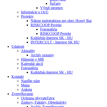
Šuľany
Výrub stromov
Informácie o OcÚ
Projekty
Nákup malotraktora pre obec Horný Bar
RISKCOOP Projekt
Fotogaléria
RISKCOOP Projekt
Kultúrbár-Interreg SK - HU
INTERCULT - Interreg SK HU
Udalosti
Aktuality
Archív oznamy
Hlásenie v MR
Kalendár akcií
Fotogaléria
Kultúrbár-Interreg SK - HU
Kontakt
Napíšte nám
Mapa
Anketa
Zverejňovanie
Ochrana obyvateľstva
Zmluvy, Faktúry, Objednávky
Archív Zverejňovanie