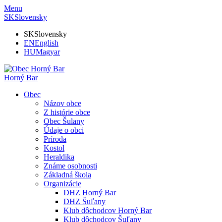
Menu
SK
Slovensky
SK
Slovensky
EN
English
HU
Magyar
Horný Bar
Obec
Názov obce
Z histórie obce
Obec Šulany
Údaje o obci
Príroda
Kostol
Heraldika
Známe osobnosti
Základná škola
Organizácie
DHZ Horný Bar
DHZ Šuľany
Klub dôchodcov Horný Bar
Klub dôchodcov Šuľany