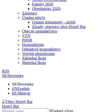
Faktúry 2020
Objednávky 2020
Zápisnice
Úradná tabuľa
Ostatné dokumenty - archív
Zásady, smernice obce Horný Bar
Obecné zastupiteľstvo
VZN
PHSR
Hospodárenie
Odpadové hospodárstvo
Verejné obstarávanie
Základná škola
Materská škola
RSS
SK
Slovensky
SK
Slovensky
EN
English
HU
Magyar
Horný Bar
Hľadaný výraz