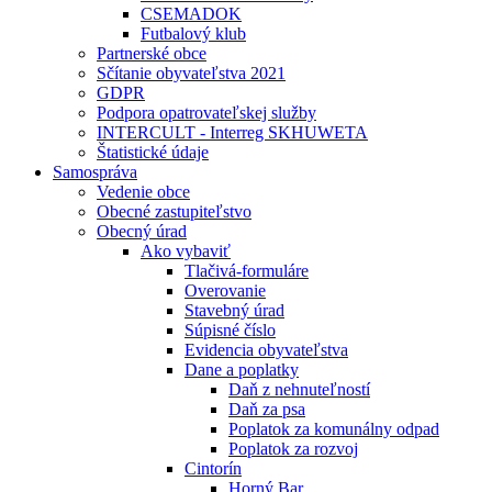
CSEMADOK
Futbalový klub
Partnerské obce
Sčítanie obyvateľstva 2021
GDPR
Podpora opatrovateľskej služby
INTERCULT - Interreg SKHUWETA
Štatistické údaje
Samospráva
Vedenie obce
Obecné zastupiteľstvo
Obecný úrad
Ako vybaviť
Tlačivá-formuláre
Overovanie
Stavebný úrad
Súpisné číslo
Evidencia obyvateľstva
Dane a poplatky
Daň z nehnuteľností
Daň za psa
Poplatok za komunálny odpad
Poplatok za rozvoj
Cintorín
Horný Bar