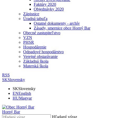
Faktúry 2020
Objednávky 2020
Zápisnice
Úradná tabuľa
Ostatné dokumenty - archív
Zásady, smernice obce Horný Bar
Obecné zastupiteľstvo
VZN
PHSR
Hospodárenie
Odpadové hospodárstvo
Verejné obstarávanie
Základná škola
Materská škola
RSS
SK
Slovensky
SK
Slovensky
EN
English
HU
Magyar
Horný Bar
Hľadaný výraz