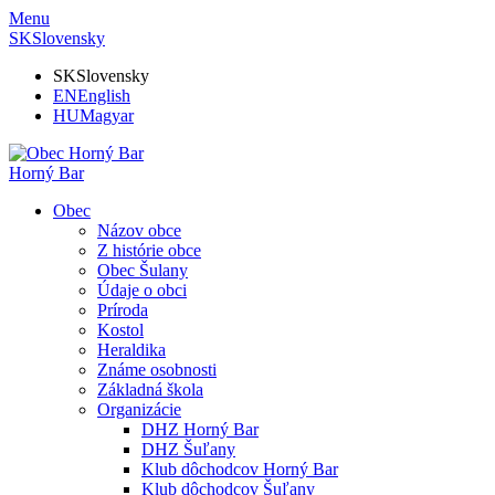
Menu
SK
Slovensky
SK
Slovensky
EN
English
HU
Magyar
Horný Bar
Obec
Názov obce
Z histórie obce
Obec Šulany
Údaje o obci
Príroda
Kostol
Heraldika
Známe osobnosti
Základná škola
Organizácie
DHZ Horný Bar
DHZ Šuľany
Klub dôchodcov Horný Bar
Klub dôchodcov Šuľany