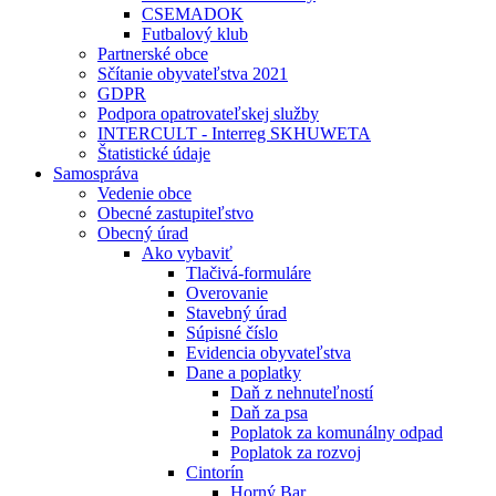
CSEMADOK
Futbalový klub
Partnerské obce
Sčítanie obyvateľstva 2021
GDPR
Podpora opatrovateľskej služby
INTERCULT - Interreg SKHUWETA
Štatistické údaje
Samospráva
Vedenie obce
Obecné zastupiteľstvo
Obecný úrad
Ako vybaviť
Tlačivá-formuláre
Overovanie
Stavebný úrad
Súpisné číslo
Evidencia obyvateľstva
Dane a poplatky
Daň z nehnuteľností
Daň za psa
Poplatok za komunálny odpad
Poplatok za rozvoj
Cintorín
Horný Bar