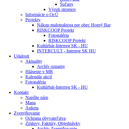
Šuľany
Výrub stromov
Informácie o OcÚ
Projekty
Nákup malotraktora pre obec Horný Bar
RISKCOOP Projekt
Fotogaléria
RISKCOOP Projekt
Kultúrbár-Interreg SK - HU
INTERCULT - Interreg SK HU
Udalosti
Aktuality
Archív oznamy
Hlásenie v MR
Kalendár akcií
Fotogaléria
Kultúrbár-Interreg SK - HU
Kontakt
Napíšte nám
Mapa
Anketa
Zverejňovanie
Ochrana obyvateľstva
Zmluvy, Faktúry, Objednávky
Archív Zverejňovanie