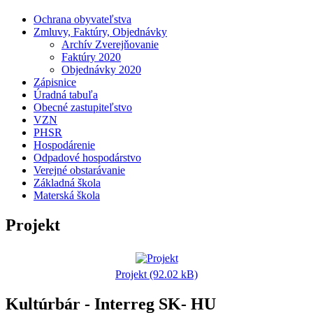
Ochrana obyvateľstva
Zmluvy, Faktúry, Objednávky
Archív Zverejňovanie
Faktúry 2020
Objednávky 2020
Zápisnice
Úradná tabuľa
Obecné zastupiteľstvo
VZN
PHSR
Hospodárenie
Odpadové hospodárstvo
Verejné obstarávanie
Základná škola
Materská škola
Projekt
Projekt (92.02 kB)
Kultúrbár - Interreg SK- HU