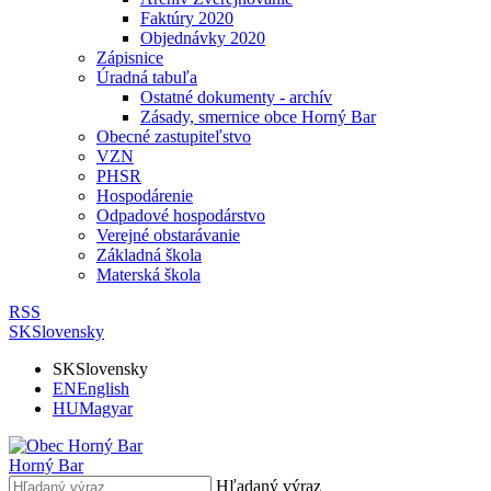
Faktúry 2020
Objednávky 2020
Zápisnice
Úradná tabuľa
Ostatné dokumenty - archív
Zásady, smernice obce Horný Bar
Obecné zastupiteľstvo
VZN
PHSR
Hospodárenie
Odpadové hospodárstvo
Verejné obstarávanie
Základná škola
Materská škola
RSS
SK
Slovensky
SK
Slovensky
EN
English
HU
Magyar
Horný Bar
Hľadaný výraz