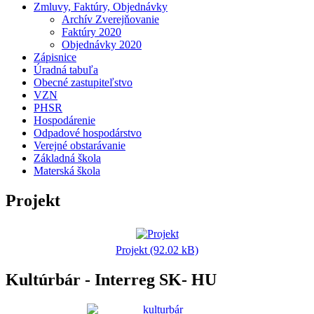
Zmluvy, Faktúry, Objednávky
Archív Zverejňovanie
Faktúry 2020
Objednávky 2020
Zápisnice
Úradná tabuľa
Obecné zastupiteľstvo
VZN
PHSR
Hospodárenie
Odpadové hospodárstvo
Verejné obstarávanie
Základná škola
Materská škola
Projekt
Projekt (92.02 kB)
Kultúrbár - Interreg SK- HU