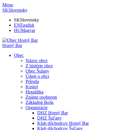
Menu
SK
Slovensky
SK
Slovensky
EN
English
HU
Magyar
Horný Bar
Obec
Názov obce
Z histórie obce
Obec Šulany
Údaje o obci
Príroda
Kostol
Heraldika
Známe osobnosti
Základná škola
Organizácie
DHZ Horný Bar
DHZ Šuľany
Klub dôchodcov Horný Bar
Klub dôchodcov Šuľany