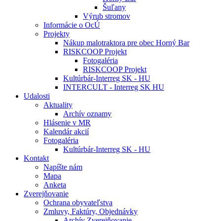
Šuľany
Výrub stromov
Informácie o OcÚ
Projekty
Nákup malotraktora pre obec Horný Bar
RISKCOOP Projekt
Fotogaléria
RISKCOOP Projekt
Kultúrbár-Interreg SK - HU
INTERCULT - Interreg SK HU
Udalosti
Aktuality
Archív oznamy
Hlásenie v MR
Kalendár akcií
Fotogaléria
Kultúrbár-Interreg SK - HU
Kontakt
Napíšte nám
Mapa
Anketa
Zverejňovanie
Ochrana obyvateľstva
Zmluvy, Faktúry, Objednávky
Archív Zverejňovanie