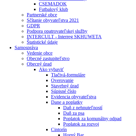
CSEMADOK
Futbalový klub
Partnerské obce
Sčítanie obyvateľstva 2021
GDPR
Podpora opatrovateľskej služby
INTERCULT - Interreg SKHUWETA
Štatistické údaje
Samospráva
Vedenie obce
Obecné zastupiteľstvo
Obecný úrad
Ako vybaviť
Tlačivá-formuláre
Overovanie
Stavebný úrad
Súpisné číslo
Evidencia obyvateľstva
Dane a poplatky
Daň z nehnuteľností
Daň za psa
Poplatok za komunálny odpad
Poplatok za rozvoj
Cintorín
Horný Bar