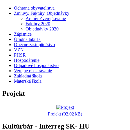
Ochrana obyvateľstva
Zmluvy, Faktúry, Objednávky
Archív Zverejňovanie
Faktúry 2020
Objednávky 2020
Zápisnice
Úradná tabuľa
Obecné zastupiteľstvo
VZN
PHSR
Hospodárenie
Odpadové hospodárstvo
Verejné obstarávanie
Základná škola
Materská škola
Projekt
Projekt (92.02 kB)
Kultúrbár - Interreg SK- HU