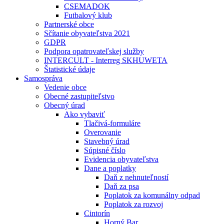
CSEMADOK
Futbalový klub
Partnerské obce
Sčítanie obyvateľstva 2021
GDPR
Podpora opatrovateľskej služby
INTERCULT - Interreg SKHUWETA
Štatistické údaje
Samospráva
Vedenie obce
Obecné zastupiteľstvo
Obecný úrad
Ako vybaviť
Tlačivá-formuláre
Overovanie
Stavebný úrad
Súpisné číslo
Evidencia obyvateľstva
Dane a poplatky
Daň z nehnuteľností
Daň za psa
Poplatok za komunálny odpad
Poplatok za rozvoj
Cintorín
Horný Bar