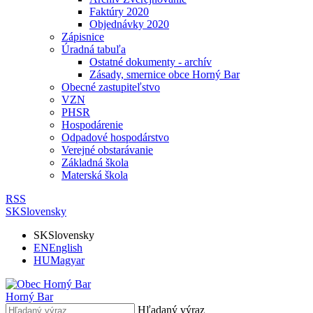
Faktúry 2020
Objednávky 2020
Zápisnice
Úradná tabuľa
Ostatné dokumenty - archív
Zásady, smernice obce Horný Bar
Obecné zastupiteľstvo
VZN
PHSR
Hospodárenie
Odpadové hospodárstvo
Verejné obstarávanie
Základná škola
Materská škola
RSS
SK
Slovensky
SK
Slovensky
EN
English
HU
Magyar
Horný Bar
Hľadaný výraz