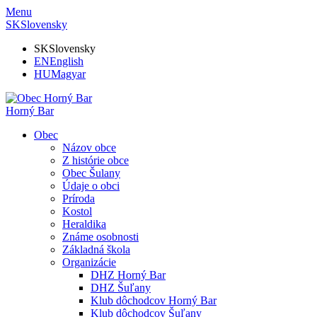
Menu
SK
Slovensky
SK
Slovensky
EN
English
HU
Magyar
Horný Bar
Obec
Názov obce
Z histórie obce
Obec Šulany
Údaje o obci
Príroda
Kostol
Heraldika
Známe osobnosti
Základná škola
Organizácie
DHZ Horný Bar
DHZ Šuľany
Klub dôchodcov Horný Bar
Klub dôchodcov Šuľany