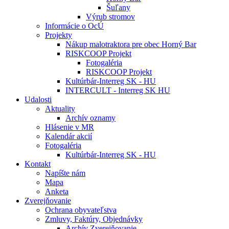
Šuľany
Výrub stromov
Informácie o OcÚ
Projekty
Nákup malotraktora pre obec Horný Bar
RISKCOOP Projekt
Fotogaléria
RISKCOOP Projekt
Kultúrbár-Interreg SK - HU
INTERCULT - Interreg SK HU
Udalosti
Aktuality
Archív oznamy
Hlásenie v MR
Kalendár akcií
Fotogaléria
Kultúrbár-Interreg SK - HU
Kontakt
Napíšte nám
Mapa
Anketa
Zverejňovanie
Ochrana obyvateľstva
Zmluvy, Faktúry, Objednávky
Archív Zverejňovanie