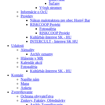
Šuľany
Výrub stromov
Informácie o OcÚ
Projekty
Nákup malotraktora pre obec Horný Bar
RISKCOOP Projekt
Fotogaléria
RISKCOOP Projekt
Kultúrbár-Interreg SK - HU
INTERCULT - Interreg SK HU
Udalosti
Aktuality
Archív oznamy
Hlásenie v MR
Kalendár akcií
Fotogaléria
Kultúrbár-Interreg SK - HU
Kontakt
Napíšte nám
Mapa
Anketa
Zverejňovanie
Ochrana obyvateľstva
Zmluvy, Faktúry, Objednávky
Archív Zverejňovanie