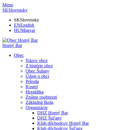
Menu
SK
Slovensky
SK
Slovensky
EN
English
HU
Magyar
Horný Bar
Obec
Názov obce
Z histórie obce
Obec Šulany
Údaje o obci
Príroda
Kostol
Heraldika
Známe osobnosti
Základná škola
Organizácie
DHZ Horný Bar
DHZ Šuľany
Klub dôchodcov Horný Bar
Klub dôchodcov Šuľany