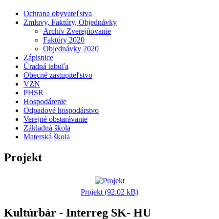
Ochrana obyvateľstva
Zmluvy, Faktúry, Objednávky
Archív Zverejňovanie
Faktúry 2020
Objednávky 2020
Zápisnice
Úradná tabuľa
Obecné zastupiteľstvo
VZN
PHSR
Hospodárenie
Odpadové hospodárstvo
Verejné obstarávanie
Základná škola
Materská škola
Projekt
Projekt (92.02 kB)
Kultúrbár - Interreg SK- HU