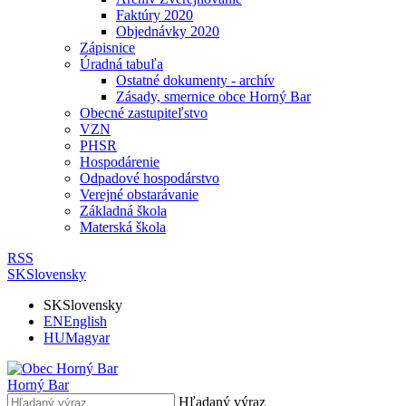
Faktúry 2020
Objednávky 2020
Zápisnice
Úradná tabuľa
Ostatné dokumenty - archív
Zásady, smernice obce Horný Bar
Obecné zastupiteľstvo
VZN
PHSR
Hospodárenie
Odpadové hospodárstvo
Verejné obstarávanie
Základná škola
Materská škola
RSS
SK
Slovensky
SK
Slovensky
EN
English
HU
Magyar
Horný Bar
Hľadaný výraz