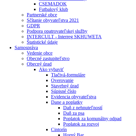
CSEMADOK
Futbalový klub
Partnerské obce
Sčítanie obyvateľstva 2021
GDPR
Podpora opatrovateľskej služby
INTERCULT - Interreg SKHUWETA
Štatistické údaje
Samospráva
Vedenie obce
Obecné zastupiteľstvo
Obecný úrad
Ako vybaviť
Tlačivá-formuláre
Overovanie
Stavebný úrad
Súpisné číslo
Evidencia obyvateľstva
Dane a poplatky
Daň z nehnuteľností
Daň za psa
Poplatok za komunálny odpad
Poplatok za rozvoj
Cintorín
Horný Bar