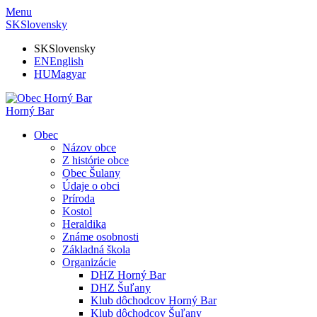
Menu
SK
Slovensky
SK
Slovensky
EN
English
HU
Magyar
Horný Bar
Obec
Názov obce
Z histórie obce
Obec Šulany
Údaje o obci
Príroda
Kostol
Heraldika
Známe osobnosti
Základná škola
Organizácie
DHZ Horný Bar
DHZ Šuľany
Klub dôchodcov Horný Bar
Klub dôchodcov Šuľany