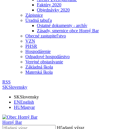
Faktúry 2020
Objednávky 2020
Zápisnice
Úradná tabuľa
Ostatné dokumenty - archív
Zásady, smernice obce Horný Bar
Obecné zastupiteľstvo
VZN
PHSR
Hospodárenie
Odpadové hospodárstvo
Verejné obstarávanie
Základná škola
Materská škola
RSS
SK
Slovensky
SK
Slovensky
EN
English
HU
Magyar
Horný Bar
Hľadaný výraz