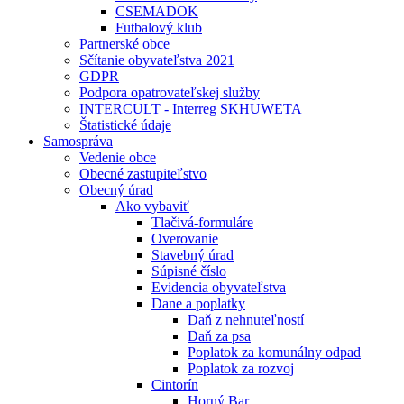
CSEMADOK
Futbalový klub
Partnerské obce
Sčítanie obyvateľstva 2021
GDPR
Podpora opatrovateľskej služby
INTERCULT - Interreg SKHUWETA
Štatistické údaje
Samospráva
Vedenie obce
Obecné zastupiteľstvo
Obecný úrad
Ako vybaviť
Tlačivá-formuláre
Overovanie
Stavebný úrad
Súpisné číslo
Evidencia obyvateľstva
Dane a poplatky
Daň z nehnuteľností
Daň za psa
Poplatok za komunálny odpad
Poplatok za rozvoj
Cintorín
Horný Bar