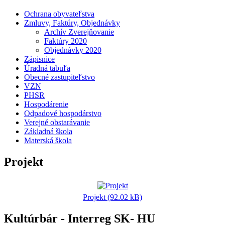
Ochrana obyvateľstva
Zmluvy, Faktúry, Objednávky
Archív Zverejňovanie
Faktúry 2020
Objednávky 2020
Zápisnice
Úradná tabuľa
Obecné zastupiteľstvo
VZN
PHSR
Hospodárenie
Odpadové hospodárstvo
Verejné obstarávanie
Základná škola
Materská škola
Projekt
Projekt (92.02 kB)
Kultúrbár - Interreg SK- HU