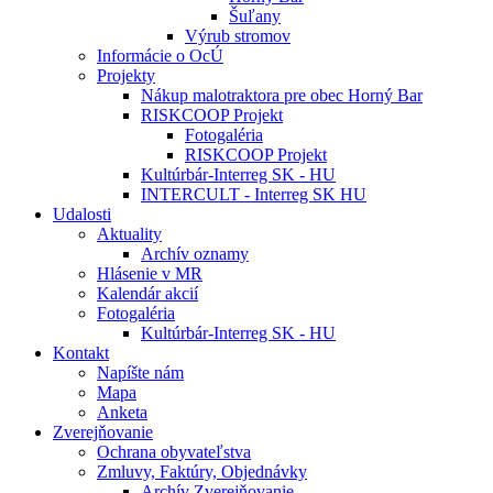
Šuľany
Výrub stromov
Informácie o OcÚ
Projekty
Nákup malotraktora pre obec Horný Bar
RISKCOOP Projekt
Fotogaléria
RISKCOOP Projekt
Kultúrbár-Interreg SK - HU
INTERCULT - Interreg SK HU
Udalosti
Aktuality
Archív oznamy
Hlásenie v MR
Kalendár akcií
Fotogaléria
Kultúrbár-Interreg SK - HU
Kontakt
Napíšte nám
Mapa
Anketa
Zverejňovanie
Ochrana obyvateľstva
Zmluvy, Faktúry, Objednávky
Archív Zverejňovanie