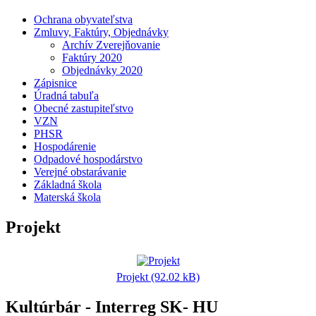
Ochrana obyvateľstva
Zmluvy, Faktúry, Objednávky
Archív Zverejňovanie
Faktúry 2020
Objednávky 2020
Zápisnice
Úradná tabuľa
Obecné zastupiteľstvo
VZN
PHSR
Hospodárenie
Odpadové hospodárstvo
Verejné obstarávanie
Základná škola
Materská škola
Projekt
Projekt (92.02 kB)
Kultúrbár - Interreg SK- HU