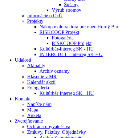
Šuľany
Výrub stromov
Informácie o OcÚ
Projekty
Nákup malotraktora pre obec Horný Bar
RISKCOOP Projekt
Fotogaléria
RISKCOOP Projekt
Kultúrbár-Interreg SK - HU
INTERCULT - Interreg SK HU
Udalosti
Aktuality
Archív oznamy
Hlásenie v MR
Kalendár akcií
Fotogaléria
Kultúrbár-Interreg SK - HU
Kontakt
Napíšte nám
Mapa
Anketa
Zverejňovanie
Ochrana obyvateľstva
Zmluvy, Faktúry, Objednávky
Archív Zverejňovanie