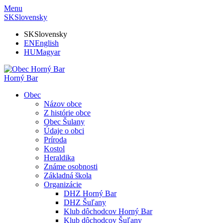
Menu
SK
Slovensky
SK
Slovensky
EN
English
HU
Magyar
Horný Bar
Obec
Názov obce
Z histórie obce
Obec Šulany
Údaje o obci
Príroda
Kostol
Heraldika
Známe osobnosti
Základná škola
Organizácie
DHZ Horný Bar
DHZ Šuľany
Klub dôchodcov Horný Bar
Klub dôchodcov Šuľany