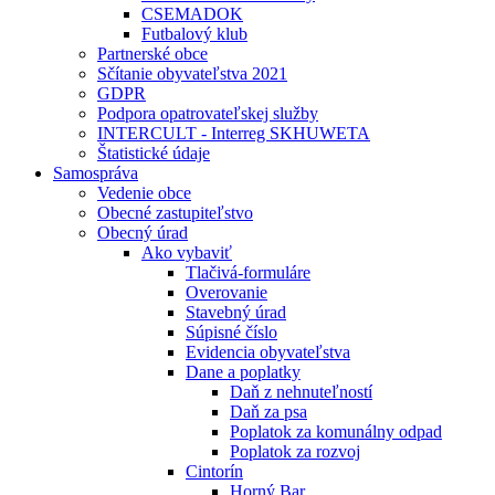
CSEMADOK
Futbalový klub
Partnerské obce
Sčítanie obyvateľstva 2021
GDPR
Podpora opatrovateľskej služby
INTERCULT - Interreg SKHUWETA
Štatistické údaje
Samospráva
Vedenie obce
Obecné zastupiteľstvo
Obecný úrad
Ako vybaviť
Tlačivá-formuláre
Overovanie
Stavebný úrad
Súpisné číslo
Evidencia obyvateľstva
Dane a poplatky
Daň z nehnuteľností
Daň za psa
Poplatok za komunálny odpad
Poplatok za rozvoj
Cintorín
Horný Bar