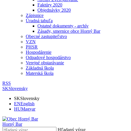
Faktúry 2020
Objednávky 2020
Zápisnice
Úradná tabuľa
Ostatné dokumenty - archív
Zásady, smernice obce Horný Bar
Obecné zastupiteľstvo
VZN
PHSR
Hospodárenie
Odpadové hospodárstvo
Verejné obstarávanie
Základná škola
Materská škola
RSS
SK
Slovensky
SK
Slovensky
EN
English
HU
Magyar
Horný Bar
Hľadaný výraz